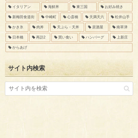
イタリアン
海鮮丼
東三国
お好み焼き
新梅田食道街
中崎町
心斎橋
天満天六
松井山手
かき氷
肉丼
天ぷら・天丼
居酒屋
南草津
日本橋
再訪2
買い食い
ハンバーグ
上新庄
からあげ
サイト内検索