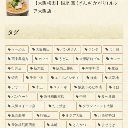
【大阪梅田】銀座 篝 (ぎんざ かがり) ルク
ア大阪店
タグ
らーめん
大阪梅田
パン屋さん
ランチ
つけ麺
西中島南方
カフェ
うどん
大阪駅前ビル
カレー
行列店
新大阪
阪急三番街
中華料理
難波
焼肉
千里中央
エキスポシティ
洋食
北新地
デザート
十三
ステーキ
阪急うめだ本店
そば
パンケーキ
阪神梅田本店
中津
食べ放題
人気スイーツ店
たこ焼き
グランフロント大阪
箕面船場
喫茶店
ルクア大阪
川西能勢口
天神橋筋商店街
本町
とんかつ
まぜそば