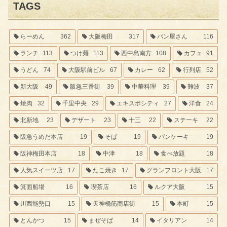
TAGS
らーめん
362
大阪梅田
317
パン屋さん
116
ランチ
113
つけ麺
113
西中島南方
108
カフェ
91
うどん
74
大阪駅前ビル
67
カレー
62
行列店
52
新大阪
49
阪急三番街
39
中華料理
39
難波
37
焼肉
32
千里中央
29
エキスポシティ
27
洋食
24
北新地
23
デザート
23
十三
22
ステーキ
22
阪急うめだ本店
19
そば
19
パンケーキ
19
阪神梅田本店
18
中津
18
食べ放題
18
人気スイーツ店
17
たこ焼き
17
グランフロント大阪
17
箕面船場
16
喫茶店
16
ルクア大阪
15
川西能勢口
15
天神橋筋商店街
15
本町
15
とんかつ
15
まぜそば
14
イタリアン
14