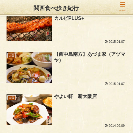
関西食べ歩き紀行
menu
ワンカルビ 焼肉ダイニングワン
兵庫
カルビPLUS+
2015.01.07
【西中島南方】あづま家（アヅマ
大阪
ヤ）
2015.01.07
やよい軒 新大阪店
大阪
2014.09.09