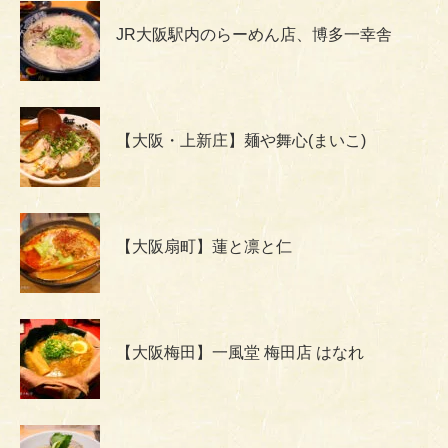
JR大阪駅内のらーめん店、博多一幸舎
【大阪・上新庄】麺や舞心(まいこ)
【大阪扇町】蓮と凛と仁
【大阪梅田】一風堂 梅田店 はなれ