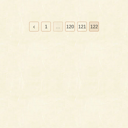
前
1
…
120
121
122
へ