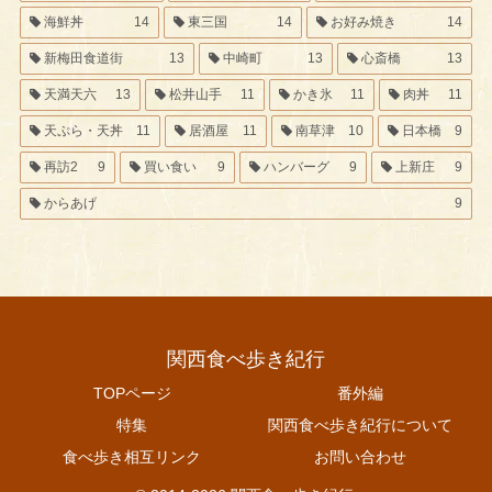
海鮮丼
14
東三国
14
お好み焼き
14
新梅田食道街
13
中崎町
13
心斎橋
13
天満天六
13
松井山手
11
かき氷
11
肉丼
11
天ぷら・天丼
11
居酒屋
11
南草津
10
日本橋
9
再訪2
9
買い食い
9
ハンバーグ
9
上新庄
9
からあげ
9
関西食べ歩き紀行
TOPページ
番外編
特集
関西食べ歩き紀行について
食べ歩き相互リンク
お問い合わせ