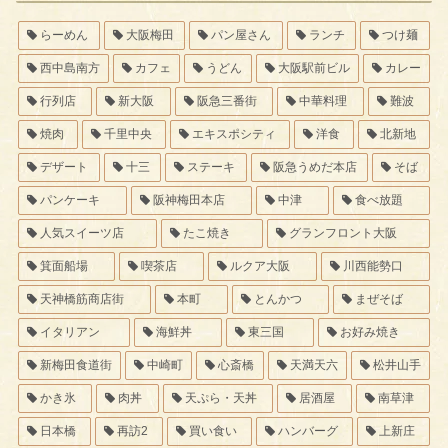
らーめん
大阪梅田
パン屋さん
ランチ
つけ麺
西中島南方
カフェ
うどん
大阪駅前ビル
カレー
行列店
新大阪
阪急三番街
中華料理
難波
焼肉
千里中央
エキスポシティ
洋食
北新地
デザート
十三
ステーキ
阪急うめだ本店
そば
パンケーキ
阪神梅田本店
中津
食べ放題
人気スイーツ店
たこ焼き
グランフロント大阪
箕面船場
喫茶店
ルクア大阪
川西能勢口
天神橋筋商店街
本町
とんかつ
まぜそば
イタリアン
海鮮丼
東三国
お好み焼き
新梅田食道街
中崎町
心斎橋
天満天六
松井山手
かき氷
肉丼
天ぷら・天丼
居酒屋
南草津
日本橋
再訪2
買い食い
ハンバーグ
上新庄