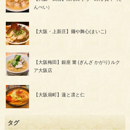
んぺい）
【大阪・上新庄】麺や舞心(まいこ)
【大阪梅田】銀座 篝 (ぎんざ かがり) ルク
ア大阪店
【大阪扇町】蓮と凛と仁
タグ