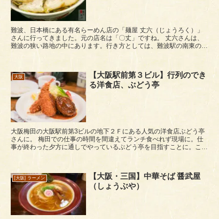
難波、日本橋にある有名らーめん店の「麺屋 丈六（じょうろく）」
さんに行ってきました。元の店名は「〇丈」ですね。 丈六さんは、
難波の狭い路地の中にあります。行き方としては、難波駅の南東の
【難波中】交差点から、堺筋（電気街）方面の【日本...
【大阪駅前第３ビル】行列のでき
大阪
る洋食店、ぶどう亭
大阪梅田の大阪駅前第3ビルの地下２Ｆにある人気の洋食店ぶどう亭
さんに。 梅田での仕事の時間を間違えてランチ食べれず現場に。仕
事が終わった夕方に通しでやっているぶどう亭を目指すことに。これ
まで何度が店前に行っていますが、行列を見て断念して...
【大阪・三国】中華そば 醤武屋
[大阪] ラーメン
（しょうぶや）