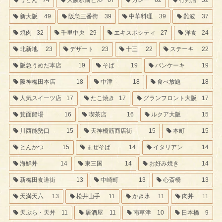
新大阪
49
阪急三番街
39
中華料理
39
難波
37
焼肉
32
千里中央
29
エキスポシティ
27
洋食
24
北新地
23
デザート
23
十三
22
ステーキ
22
阪急うめだ本店
19
そば
19
パンケーキ
19
阪神梅田本店
18
中津
18
食べ放題
18
人気スイーツ店
17
たこ焼き
17
グランフロント大阪
17
箕面船場
16
喫茶店
16
ルクア大阪
15
川西能勢口
15
天神橋筋商店街
15
本町
15
とんかつ
15
まぜそば
14
イタリアン
14
海鮮丼
14
東三国
14
お好み焼き
14
新梅田食道街
13
中崎町
13
心斎橋
13
天満天六
13
松井山手
11
かき氷
11
肉丼
11
天ぷら・天丼
11
居酒屋
11
南草津
10
日本橋
9