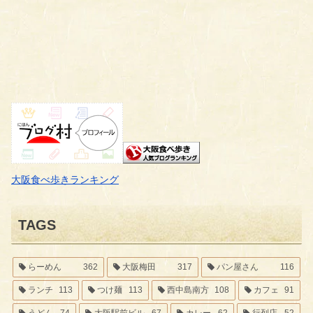
大阪食べ歩きランキング
TAGS
らーめん
362
大阪梅田
317
パン屋さん
116
ランチ
113
つけ麺
113
西中島南方
108
カフェ
91
うどん
74
大阪駅前ビル
67
カレー
62
行列店
52