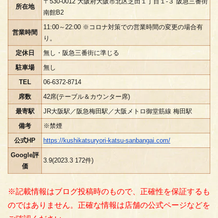
〒530-0012 大阪府大阪市北区芝田１丁目１-３ 阪急三番街
所在地
南館B2
11:00～22:00 ※コロナ対策での営業時間の変更の場合有
営業時間
り。
定休日
無し・阪急三番街に準じる
駐車場
無し
TEL
06-6372-8714
席数
42席(テーブル＆カウンター席)
最寄駅
JR大阪駅／阪急梅田駅／大阪メトロ御堂筋線 梅田駅
備考
※禁煙
公式HP
https://kushikatsuryori-katsu-sanbangai.com/
Google評
3.9(2023.3 172件)
価
※記載情報はブログ投稿時のもので、正確性を保証するも
のではありません。正確な情報は店舗の公式ページなどを