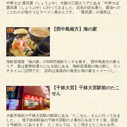
中華そば 醤武屋（しょうぶや） 大阪の三国エリアにある「中華そば
醤武屋（しょうぶや）に行ってみました。店名が語る通り、醤油への
こだわりが強そうなラーメン屋さんです。 「醤武屋」の場所は、三
国駅の南側、国道176号と歌島豊里線の三叉...
【西中島南方】海の家
大阪
海鮮居酒屋「海の家」の500円海鮮ランチを食す。 西中島南方の東エ
リア、夜は繁華街通りになる筋にある、海鮮居酒屋の海の家に。ラン
チタイムに訪問です。 店内は漁港内の食堂か海の家をイメージした
レイアウトです。イスは、ビールケースに座布...
【千林大宮】千林大宮駅前のたこ
大阪
せん
大阪市旭区の千林大宮駅の駅前にある「たこせん」さんに行ってみま
した。。 地下鉄谷町線の千林大宮駅の２番出口を出てすぐ前、国道
１号線沿いにあります。 たこせんでは、たこ焼きとたこせんを売っ