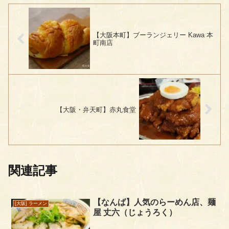
【大阪本町】ブーランジェリー Kawa 本
町南店
【大阪・弁天町】赤丸食堂
関連記事
【なんば】人気のらーめん店、麺
[大阪] ラーメン
屋 丈六（じょうろく）