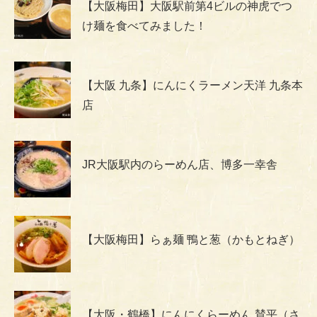
【大阪梅田】大阪駅前第4ビルの神虎でつ
け麺を食べてみました！
【大阪 九条】にんにくラーメン天洋 九条本
店
JR大阪駅内のらーめん店、博多一幸舎
【大阪梅田】らぁ麺 鴨と葱（かもとねぎ）
【大阪・鶴橋】にんにくらーめん 賛平（さ