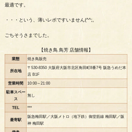
最適です。
・・・という、薄いレポですいません(^^;。
ごちそうさまでした。
【焼き鳥 鳥芳 店舗情報】
業態
焼き鳥販売
〒530-8350 大阪府大阪市北区角田町8番7号 阪急うめだ本
所在地
店 B1F
営業時間
10:00～21:00
駐車スペー
無し
ス
TEL
***
阪急梅田駅／大阪メトロ（地下鉄）御堂筋線 梅田駅／阪
最寄駅
神 梅田駅