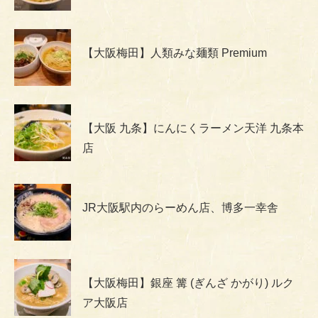
【大阪梅田】人類みな麺類 Premium
【大阪 九条】にんにくラーメン天洋 九条本
店
JR大阪駅内のらーめん店、博多一幸舎
【大阪梅田】銀座 篝 (ぎんざ かがり) ルク
ア大阪店