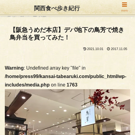
関西食べ歩き紀行
menu
ホーム
大阪
【阪急うめだ本店】デパ地下の鳥芳で焼き
鳥弁当を買ってみた！
2021.10.01
2017.11.05
Warning
: Undefined array key "file" in
/home/press99/kansai-tabearuki.com/public_html/wp-
includes/media.php
on line
1763