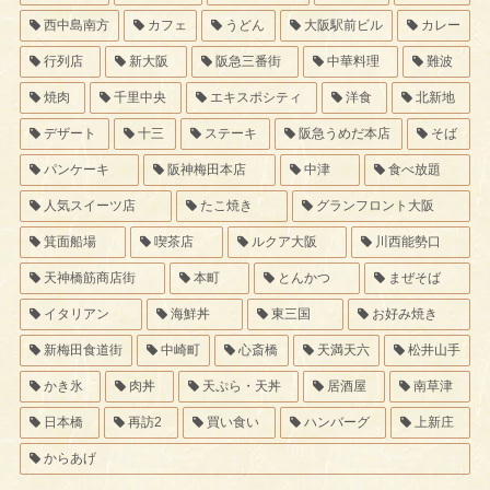
西中島南方
カフェ
うどん
大阪駅前ビル
カレー
行列店
新大阪
阪急三番街
中華料理
難波
焼肉
千里中央
エキスポシティ
洋食
北新地
デザート
十三
ステーキ
阪急うめだ本店
そば
パンケーキ
阪神梅田本店
中津
食べ放題
人気スイーツ店
たこ焼き
グランフロント大阪
箕面船場
喫茶店
ルクア大阪
川西能勢口
天神橋筋商店街
本町
とんかつ
まぜそば
イタリアン
海鮮丼
東三国
お好み焼き
新梅田食道街
中崎町
心斎橋
天満天六
松井山手
かき氷
肉丼
天ぷら・天丼
居酒屋
南草津
日本橋
再訪2
買い食い
ハンバーグ
上新庄
からあげ