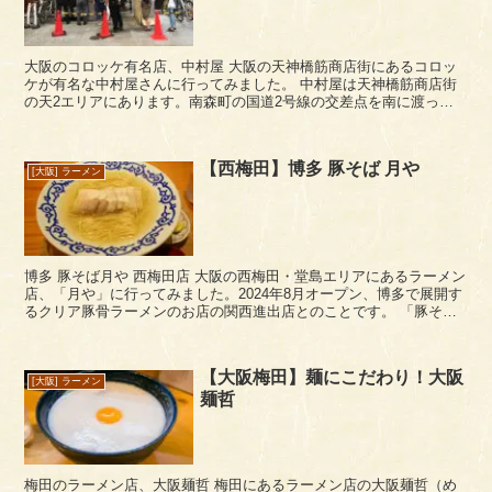
大阪のコロッケ有名店、中村屋 大阪の天神橋筋商店街にあるコロッ
ケが有名な中村屋さんに行ってみました。 中村屋は天神橋筋商店街
の天2エリアにあります。南森町の国道2号線の交差点を南に渡っ
て、アーケードに入ってすぐ右手ぐらいにあります。だい...
【西梅田】博多 豚そば 月や
[大阪] ラーメン
博多 豚そば月や 西梅田店 大阪の西梅田・堂島エリアにあるラーメン
店、「月や」に行ってみました。2024年8月オープン、博多で展開す
るクリア豚骨ラーメンのお店の関西進出店とのことです。 「豚そば
月や」の場所は、国道2号の...
【大阪梅田】麺にこだわり！大阪
[大阪] ラーメン
麺哲
梅田のラーメン店、大阪麺哲 梅田にあるラーメン店の大阪麺哲（め