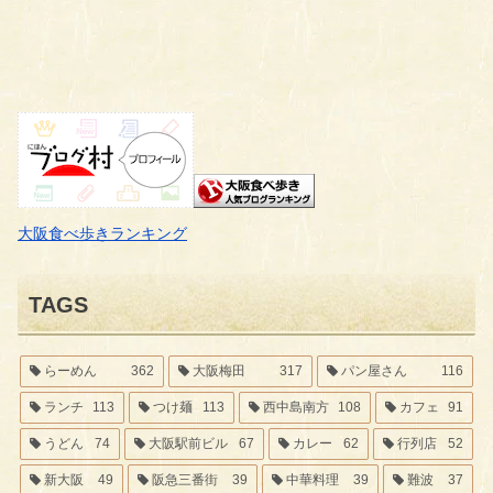
大阪食べ歩きランキング
TAGS
らーめん
362
大阪梅田
317
パン屋さん
116
ランチ
113
つけ麺
113
西中島南方
108
カフェ
91
うどん
74
大阪駅前ビル
67
カレー
62
行列店
52
新大阪
49
阪急三番街
39
中華料理
39
難波
37