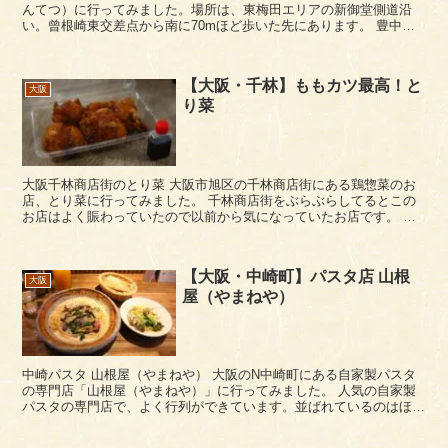
んてつ）に行ってみました。場所は、東梅田エリアの新御堂側道沿
い。曾根崎東交差点から南に70mほど歩いた先にあります。 豊中麺
哲など大阪府下にラーメン店を展開してる麺哲グルー...
【大阪・千林】ももカツ最高！と
大阪
り菜
大阪千林商店街のとり菜 大阪市旭区の千林商店街にある鶏惣菜のお
店、とり菜に行ってみました。 千林商店街をぶらぶらしてるとこの
お店はよく賑わっていたので以前から気になっていたお店です。 魔
法のレストランのステッカーがありましたが、「テレ...
【大阪・中崎町】パスタ店 山根
大阪
屋（やまねや）
中崎パスタ 山根屋（やまねや） 大阪のN中崎町にある自家製パスタ
の専門店「山根屋（やまねや）」に行ってみました。 人気の自家製
パスタの専門店で、よく行列ができています。並ばれているのはほぼ
女子ばかりですけどね。 山根屋は、...