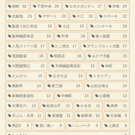
焼肉
32
千里中央
29
エキスポシティ
27
洋食
24
北新地
23
デザート
23
十三
22
ステーキ
22
阪急うめだ本店
19
そば
19
パンケーキ
19
阪神梅田本店
18
中津
18
食べ放題
18
人気スイーツ店
17
たこ焼き
17
グランフロント大阪
17
箕面船場
16
喫茶店
16
ルクア大阪
15
川西能勢口
15
天神橋筋商店街
15
本町
15
とんかつ
15
まぜそば
14
イタリアン
14
海鮮丼
14
東三国
14
お好み焼き
14
新梅田食道街
13
中崎町
13
心斎橋
13
天満天六
13
松井山手
11
かき氷
11
肉丼
11
天ぷら・天丼
11
居酒屋
11
南草津
10
日本橋
9
再訪2
9
買い食い
9
ハンバーグ
9
上新庄
9