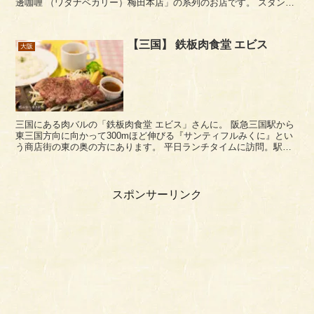
邊咖喱 （ワタナベカリー）梅田本店」の系列のお店です。 スタンド
カレーワタナベは、大阪駅前第1ビル...
【三国】 鉄板肉食堂 エビス
大阪
三国にある肉バルの「鉄板肉食堂 エビス」さんに。 阪急三国駅から
東三国方向に向かって300mほど伸びる『サンティフルみくに』とい
う商店街の東の奥の方にあります。 平日ランチタイムに訪問。駅か
ら離れたローカルな場所ですが9割ほど埋まり...
スポンサーリンク