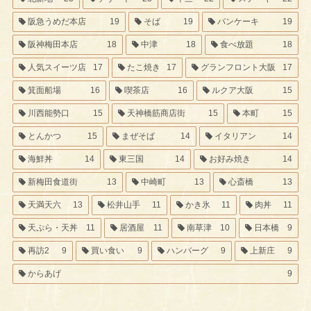
阪急うめだ本店
19
そば
19
パンケーキ
19
阪神梅田本店
18
中津
18
食べ放題
18
人気スイーツ店
17
たこ焼き
17
グランフロント大阪
17
箕面船場
16
喫茶店
16
ルクア大阪
15
川西能勢口
15
天神橋筋商店街
15
本町
15
とんかつ
15
まぜそば
14
イタリアン
14
海鮮丼
14
東三国
14
お好み焼き
14
新梅田食道街
13
中崎町
13
心斎橋
13
天満天六
13
松井山手
11
かき氷
11
肉丼
11
天ぷら・天丼
11
居酒屋
11
南草津
10
日本橋
9
再訪2
9
買い食い
9
ハンバーグ
9
上新庄
9
からあげ
9