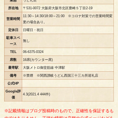
業態
うどん店
所在地
〒531-0072 大阪府大阪市北区豊崎５丁目2-19
11:30～14:30/18:00～21:00 ※コロナ対策での営業時間変
営業時間
更の場合あり。
定休日
日曜日・祝日
駐車スペ
無し
ース
TEL
06-6375-0324
席数
16席(カウンター席)
最寄駅
大阪メトロ御堂筋線 中津駅
備考
※禁煙 ※関西讃岐うどん西国三十三カ所巡礼店
公式HP
Google評
4.3(2021.4 444件)
価
※記載情報はブログ投稿時のもので、正確性を保証するも