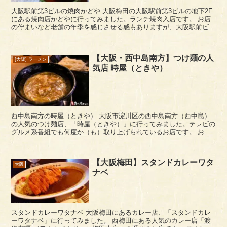
大阪駅前第3ビルの焼肉かどや 大阪梅田の大阪駅前第3ビルの地下2F
にある焼肉店かどやに行ってみました。ランチ焼肉入店です。 お店
の佇まいなど老舗の年季を感じさせる感もありますが、大阪駅前ビル
の創業当時からあるお店だそうです。店内はカ...
【大阪・西中島南方】つけ麺の人
[大阪] ラーメン
気店 時屋（ときや）
西中島南方の時屋（ときや） 大阪市淀川区の西中島南方（西中島）
の人気のつけ麺店、「時屋（ときや）」に行ってみました。テレビの
グルメ系番組でも何度か（も）取り上げられているお店です。 お店
の場所は、西中島南方駅から北に進み、モスバーガーの前...
【大阪梅田】スタンドカレーワタ
大阪
ナベ
スタンドカレーワタナベ 大阪梅田にあるカレー店、「スタンドカレ
ーワタナベ」に行ってみました。 西梅田にある人気のカレー店「渡