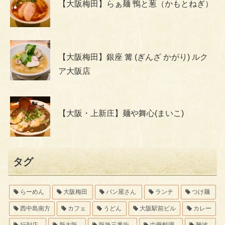
【大阪梅田】らぁ麺 鴨と葱（かもとねぎ）
【大阪梅田】銀座 篝 (ぎんざ かがり) ルク
ア大阪店
【大阪・上新庄】麺や舞心(まいこ)
タグ
らーめん
大阪梅田
パン屋さん
ランチ
つけ麺
西中島南方
カフェ
うどん
大阪駅前ビル
カレー