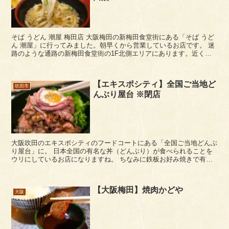
そば うどん 潮屋 梅田店 大阪梅田の新梅田食堂街にある「そば うど
ん 潮屋」に行ってみました。朝早くから営業しているお店です。 迷
路のような通路の新梅田食堂街の1F北側エリアにあります。近くに
は「立ち寿司しおや」もあります。 ...
【エキスポシティ】全国ご当地ど
吹田市
んぶり屋台 ※閉店
大阪吹田のエキスポシティのフードコートにある「全国ご当地どんぶ
り屋台」に。 日本全国の有名な丼（どんぶり）が食べられることを
ウリにしているお店になりますね。 ちなみに鉄板お好み焼きで有名
な「ぼてぢゅうグループ」さんが運営元のようです。 ...
【大阪梅田】焼肉かどや
大阪