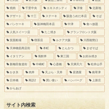
行列店
新大阪
阪急三番街
中華料理
難波
焼肉
千里中央
エキスポシティ
洋食
北新地
デザート
十三
ステーキ
阪急うめだ本店
そば
パンケーキ
阪神梅田本店
中津
食べ放題
人気スイーツ店
たこ焼き
グランフロント大阪
箕面船場
喫茶店
ルクア大阪
川西能勢口
天神橋筋商店街
本町
とんかつ
まぜそば
イタリアン
海鮮丼
東三国
お好み焼き
新梅田食道街
中崎町
心斎橋
天満天六
松井山手
かき氷
肉丼
天ぷら・天丼
居酒屋
南草津
日本橋
再訪2
買い食い
ハンバーグ
上新庄
からあげ
サイト内検索