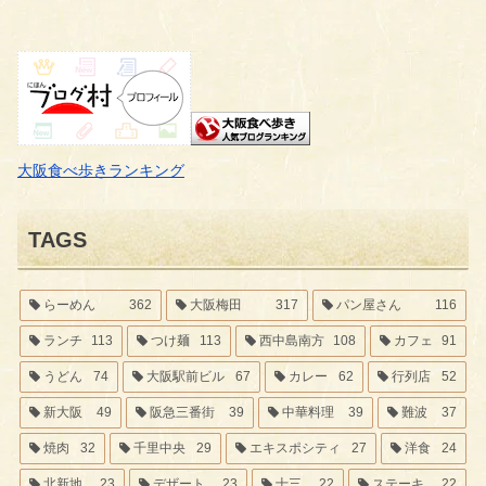
大阪食べ歩きランキング
TAGS
らーめん
362
大阪梅田
317
パン屋さん
116
ランチ
113
つけ麺
113
西中島南方
108
カフェ
91
うどん
74
大阪駅前ビル
67
カレー
62
行列店
52
新大阪
49
阪急三番街
39
中華料理
39
難波
37
焼肉
32
千里中央
29
エキスポシティ
27
洋食
24
北新地
23
デザート
23
十三
22
ステーキ
22