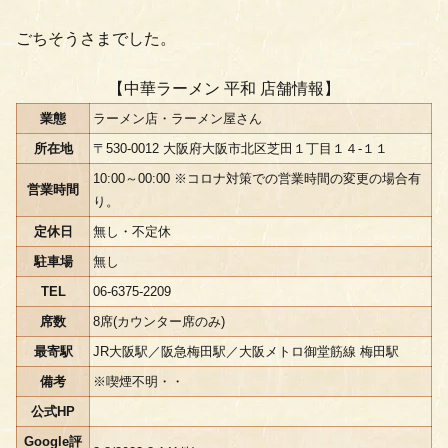
ごちそうさまでした。
【中華ラーメン 平和 店舗情報】
業態
ラーメン店・ラーメン屋さん
所在地
〒530-0012 大阪府大阪市北区芝田１丁目１４-１１
10:00～00:00 ※コロナ対策での営業時間の変更の場合有
営業時間
り。
定休日
無し・不定休
駐車場
無し
TEL
06-6375-2209
席数
8席(カウンター席のみ)
最寄駅
JR大阪駅／阪急梅田駅／大阪メトロ御堂筋線 梅田駅
備考
※喫煙不明・・
公式HP
Google評