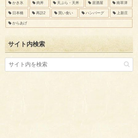
かき氷
肉丼
天ぷら・天丼
居酒屋
南草津
日本橋
再訪2
買い食い
ハンバーグ
上新庄
からあげ
サイト内検索