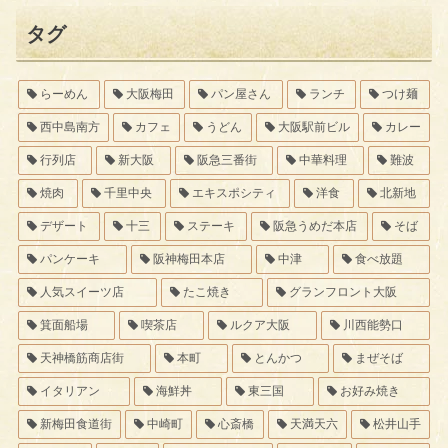
タグ
らーめん
大阪梅田
パン屋さん
ランチ
つけ麺
西中島南方
カフェ
うどん
大阪駅前ビル
カレー
行列店
新大阪
阪急三番街
中華料理
難波
焼肉
千里中央
エキスポシティ
洋食
北新地
デザート
十三
ステーキ
阪急うめだ本店
そば
パンケーキ
阪神梅田本店
中津
食べ放題
人気スイーツ店
たこ焼き
グランフロント大阪
箕面船場
喫茶店
ルクア大阪
川西能勢口
天神橋筋商店街
本町
とんかつ
まぜそば
イタリアン
海鮮丼
東三国
お好み焼き
新梅田食道街
中崎町
心斎橋
天満天六
松井山手