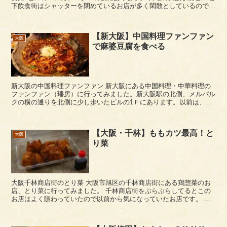
下飲食街はシャッターを閉めているお店が多く閑散としているのです
が、営業している居酒屋には人が集まり賑わっ...
【新大阪】中国料理ファンファン
大阪
で麻婆豆腐を食べる
新大阪の中国料理ファンファン 新大阪にある中国料理・中華料理の
ファンファン（璠房）に行ってみました。新大阪駅の北側、メルパル
クの横の通りを北側に少し歩いたビルの1Ｆにあります。以前は、少
し西のラウンドワンのあるビルにありましたが、ビル...
【大阪・千林】ももカツ最高！と
大阪
り菜
大阪千林商店街のとり菜 大阪市旭区の千林商店街にある鶏惣菜のお
店、とり菜に行ってみました。 千林商店街をぶらぶらしてるとこの
お店はよく賑わっていたので以前から気になっていたお店です。 魔
法のレストランのステッカーがありましたが、「テレ...