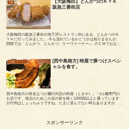
【大阪梅田】とんかつのＫＹＫ
大阪
阪急三番街店
大阪梅田の阪急三番街の地下2Fレストラン街にある、とんかつのＫ
ＹＫに行ってみました。 今も流れているかどうかは知りませんが、
関西では「とんかつ、とんかつ、ケーワイーケー♪」のＣＭでおなじ
みかもしれません。 とんかつのＫＹＫのメニュ...
[西中島南方] 時屋で豚つけスペシ
[大阪] ラーメン
ャルを食す。
西中島南方の有名なつけ麺行列店の時屋（ときや）。 つけ麺専門の
お店です。地元のためこの店の前を軽く1000回以上と通っています
が行列はしょっちゅうですね。たまに並んでない時もありますが、た
またまかな。 豚つけ麺は何度か食べているので前か...
スポンサーリンク