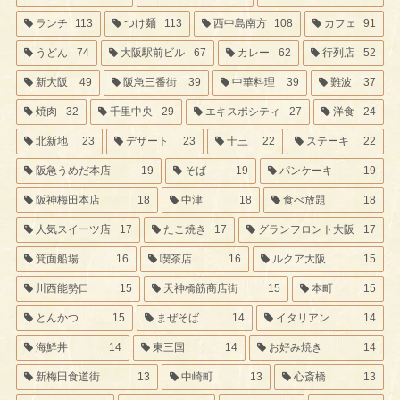
ランチ
113
つけ麺
113
西中島南方
108
カフェ
91
うどん
74
大阪駅前ビル
67
カレー
62
行列店
52
新大阪
49
阪急三番街
39
中華料理
39
難波
37
焼肉
32
千里中央
29
エキスポシティ
27
洋食
24
北新地
23
デザート
23
十三
22
ステーキ
22
阪急うめだ本店
19
そば
19
パンケーキ
19
阪神梅田本店
18
中津
18
食べ放題
18
人気スイーツ店
17
たこ焼き
17
グランフロント大阪
17
箕面船場
16
喫茶店
16
ルクア大阪
15
川西能勢口
15
天神橋筋商店街
15
本町
15
とんかつ
15
まぜそば
14
イタリアン
14
海鮮丼
14
東三国
14
お好み焼き
14
新梅田食道街
13
中崎町
13
心斎橋
13