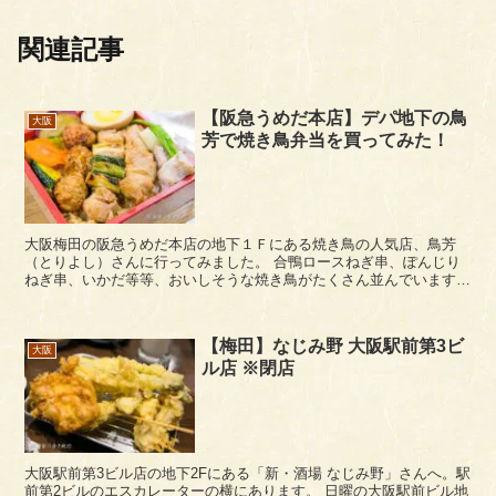
関連記事
【阪急うめだ本店】デパ地下の鳥
大阪
芳で焼き鳥弁当を買ってみた！
大阪梅田の阪急うめだ本店の地下１Ｆにある焼き鳥の人気店、鳥芳
（とりよし）さんに行ってみました。 合鴨ロースねぎ串、ぽんじり
ねぎ串、いかだ等等、おいしそうな焼き鳥がたくさん並んでいますね
ー。 いろいろな焼き鳥が突き刺さったオー...
【梅田】なじみ野 大阪駅前第3ビ
大阪
ル店 ※閉店
大阪駅前第3ビル店の地下2Fにある「新・酒場 なじみ野」さんへ。駅
前第2ビルのエスカレーターの横にあります。 日曜の大阪駅前ビル地