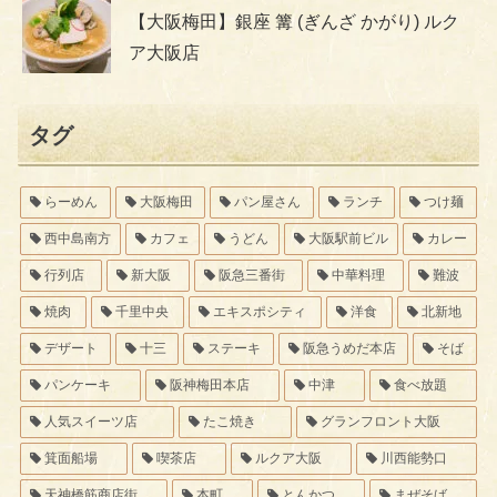
【大阪梅田】銀座 篝 (ぎんざ かがり) ルク
ア大阪店
タグ
らーめん
大阪梅田
パン屋さん
ランチ
つけ麺
西中島南方
カフェ
うどん
大阪駅前ビル
カレー
行列店
新大阪
阪急三番街
中華料理
難波
焼肉
千里中央
エキスポシティ
洋食
北新地
デザート
十三
ステーキ
阪急うめだ本店
そば
パンケーキ
阪神梅田本店
中津
食べ放題
人気スイーツ店
たこ焼き
グランフロント大阪
箕面船場
喫茶店
ルクア大阪
川西能勢口
天神橋筋商店街
本町
とんかつ
まぜそば