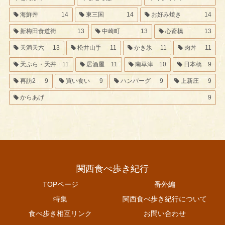
海鮮丼
14
東三国
14
お好み焼き
14
新梅田食道街
13
中崎町
13
心斎橋
13
天満天六
13
松井山手
11
かき氷
11
肉丼
11
天ぷら・天丼
11
居酒屋
11
南草津
10
日本橋
9
再訪2
9
買い食い
9
ハンバーグ
9
上新庄
9
からあげ
9
関西食べ歩き紀行
TOPページ
番外編
特集
関西食べ歩き紀行について
食べ歩き相互リンク
お問い合わせ