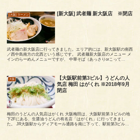
[新大阪] 武者麺 新大阪店 ※閉店
[大阪] ラーメン
武者麺の新大阪店に行ってきました。エリア的には、新大阪駅の南西
／西中島南方の北西という感じです。 武者麺新大阪店のメニュー メ
インのらーめんメニューですが、 中華そば（あっさりorこって
り） …700円 紀州鶏塩そば（あっさりorこっ...
【大阪駅前第3ビル】うどんの人
大阪
気店 梅田 はがくれ ※2018年9月
閉店
梅田のうどんの人気店はがくれ 大阪梅田は、大阪駅前第３ビルの地
下2Fにある、生醤油うどんの有名店「はがくれ」に行ってきまし
た。 JR大阪駅からディアモール通路を南に下って、駅前第3ビルに
入り、すぐのチケット屋さんの角を曲がった先にあります...