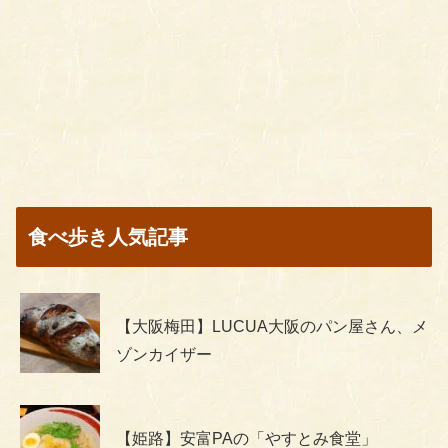
食べ歩き人気記事
【大阪梅田】LUCUA大阪のパン屋さん、メ
ゾンカイザー
【姫路】安富PAの「やすとみ食堂」