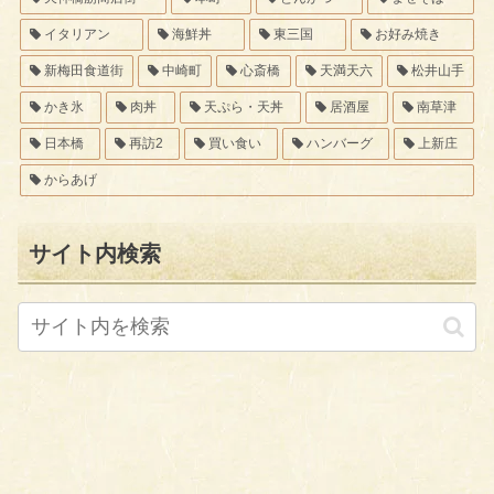
イタリアン
海鮮丼
東三国
お好み焼き
新梅田食道街
中崎町
心斎橋
天満天六
松井山手
かき氷
肉丼
天ぷら・天丼
居酒屋
南草津
日本橋
再訪2
買い食い
ハンバーグ
上新庄
からあげ
サイト内検索