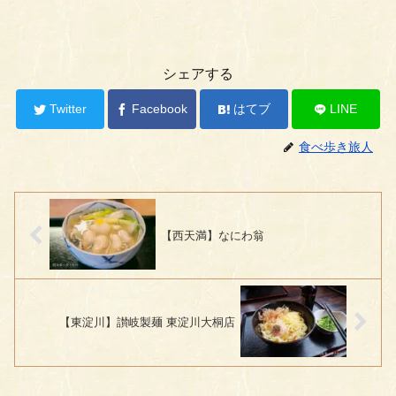
シェアする
Twitter
Facebook
はてブ
LINE
食べ歩き旅人
【西天満】なにわ翁
【東淀川】讃岐製麺 東淀川大桐店