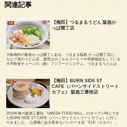
関連記事
【梅田】つるまるうどん 阪急か
大阪
っぱ横丁店
大阪梅田の阪急かっぱ横丁にある、つるまる饂飩 かっぱ横丁店に。
セルフ系のうどん店、運営はホノルルコーヒーや串家物語をしている
大手飲食チェーンの（株）フジフードシステム。つるまるうどんは、
5～6年前ぐらいまで西中島にもありました。評判は悪...
【梅田】BURN SIDE ST
大阪
CAFE（バーンサイドストリート
カフェ） 阪急三番街店
2018年春の阪急三番街「UMEDA FOOD HALL」のオープン時にでき
たBURN SIDE ST CAFE（バーンサイドストリートカフェ）に行っ
てみました。 心斎橋にある有名なパンケーキ店「ELK（エルク）」
の姉妹店のようですね...