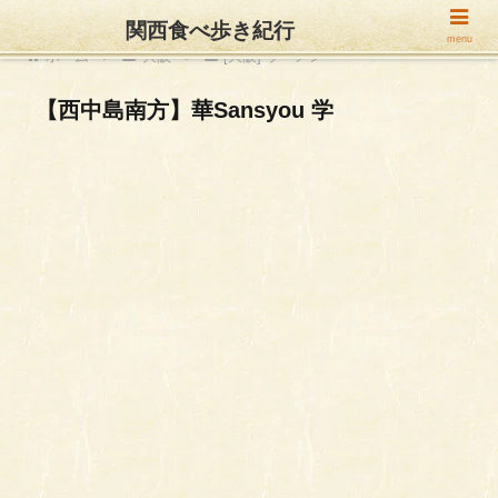
関西食べ歩き紀行
menu
ホーム
大阪
[大阪] ラーメン
【西中島南方】華Sansyou 学