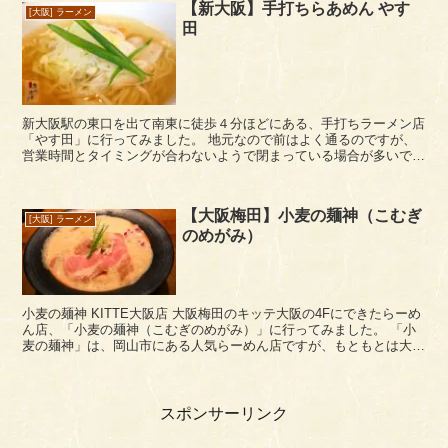
【新大阪】手打ちらあめん やす
[大阪] ラーメン
田
新大阪駅の東口を出て南東に徒歩４分ほどにある、手打ちラーメン店
「やす田」に行ってみました。 地元なので前はよく通るのですが、
営業時間とタイミングが合わないようで閉まっている場合が多いで
す。 この日は、土曜昼。途中から雨が降ってきた悪天候...
【大阪梅田】小麦の麺神（こむぎ
[大阪] ラーメン
のめがみ）
小麦の麺神 KITTE大阪店 大阪梅田のキッテ大阪の4Fにできたらーめ
ん店、「小麦の麺神（こむぎのめがみ）」に行ってみました。 「小
麦の麺神」は、岡山市にある人気らーめん店ですが、もともとは大阪
の南船場にある「小麦と生きる道」のグルー...
スポンサーリンク