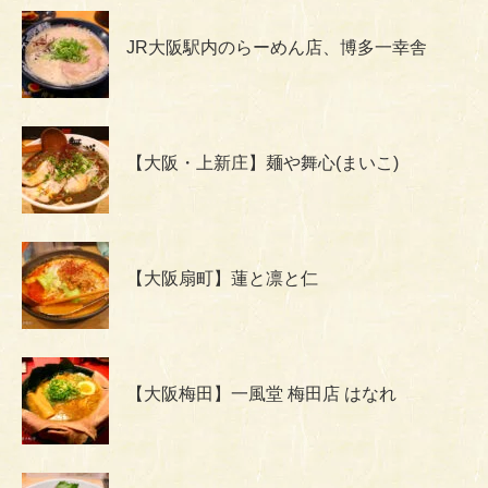
JR大阪駅内のらーめん店、博多一幸舎
【大阪・上新庄】麺や舞心(まいこ)
【大阪扇町】蓮と凛と仁
【大阪梅田】一風堂 梅田店 はなれ