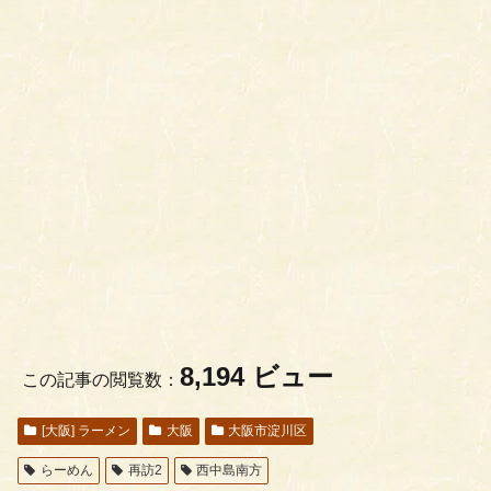
8,194 ビュー
この記事の閲覧数：
[大阪] ラーメン
大阪
大阪市淀川区
らーめん
再訪2
西中島南方