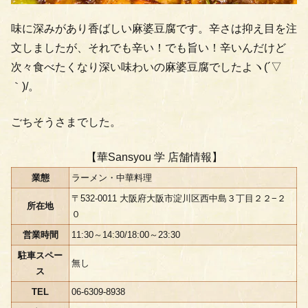
味に深みがあり香ばしい麻婆豆腐です。辛さは抑え目を注
文しましたが、それでも辛い！でも旨い！辛いんだけど
次々食べたくなり深い味わいの麻婆豆腐でしたよヽ(´▽
｀)/。
ごちそうさまでした。
【華Sansyou 学 店舗情報】
業態
ラーメン・中華料理
〒532-0011 大阪府大阪市淀川区西中島３丁目２２−２
所在地
０
営業時間
11:30～14:30/18:00～23:30
駐車スペー
無し
ス
TEL
06-6309-8938