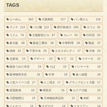
TAGS
らーめん
362
大阪梅田
317
パン屋さん
116
ランチ
113
つけ麺
113
西中島南方
108
カフェ
91
うどん
74
大阪駅前ビル
67
カレー
62
行列店
52
新大阪
49
阪急三番街
39
中華料理
39
難波
37
焼肉
32
千里中央
29
エキスポシティ
27
洋食
24
北新地
23
デザート
23
十三
22
ステーキ
22
阪急うめだ本店
19
そば
19
パンケーキ
19
阪神梅田本店
18
中津
18
食べ放題
18
人気スイーツ店
17
たこ焼き
17
グランフロント大阪
17
箕面船場
16
喫茶店
16
ルクア大阪
15
川西能勢口
15
天神橋筋商店街
15
本町
15
とんかつ
15
まぜそば
14
イタリアン
14