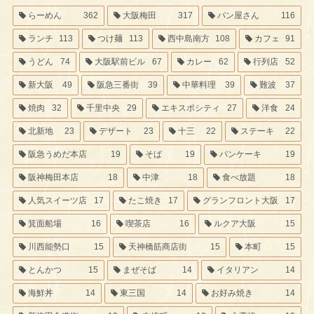
らーめん
362
大阪梅田
317
パン屋さん
116
ランチ
113
つけ麺
113
西中島南方
108
カフェ
91
うどん
74
大阪駅前ビル
67
カレー
62
行列店
52
新大阪
49
阪急三番街
39
中華料理
39
難波
37
焼肉
32
千里中央
29
エキスポシティ
27
洋食
24
北新地
23
デザート
23
十三
22
ステーキ
22
阪急うめだ本店
19
そば
19
パンケーキ
19
阪神梅田本店
18
中津
18
食べ放題
18
人気スイーツ店
17
たこ焼き
17
グランフロント大阪
17
箕面船場
16
喫茶店
16
ルクア大阪
15
川西能勢口
15
天神橋筋商店街
15
本町
15
とんかつ
15
まぜそば
14
イタリアン
14
海鮮丼
14
東三国
14
お好み焼き
14