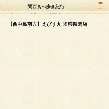
関西食べ歩き紀行
menu
ホーム
大阪
[大阪] ラーメン
【西中島南方】えびす丸 ※移転閉店