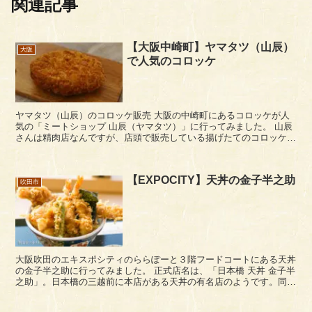
関連記事
【大阪中崎町】ヤマタツ（山辰）
大阪
で人気のコロッケ
ヤマタツ（山辰）のコロッケ販売 大阪の中崎町にあるコロッケが人
気の「ミートショップ 山辰（ヤマタツ）」に行ってみました。 山辰
さんは精肉店なんですが、店頭で販売している揚げたてのコロッケな
どが人気となっていて、見ていると断続的にお客...
【EXPOCITY】天丼の金子半之助
吹田市
大阪吹田のエキスポシティのららぽーと３階フードコートにある天丼
の金子半之助に行ってみました。 正式店名は、「日本橋 天丼 金子半
之助」。日本橋の三越前に本店がある天丼の有名店のようです。同ブ
ランドで、アウトレットパークなどに数店舗出店して...