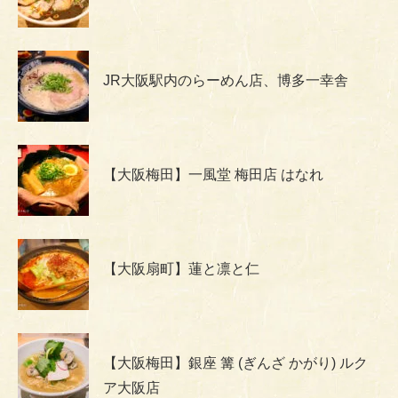
JR大阪駅内のらーめん店、博多一幸舎
【大阪梅田】一風堂 梅田店 はなれ
【大阪扇町】蓮と凛と仁
【大阪梅田】銀座 篝 (ぎんざ かがり) ルク
ア大阪店