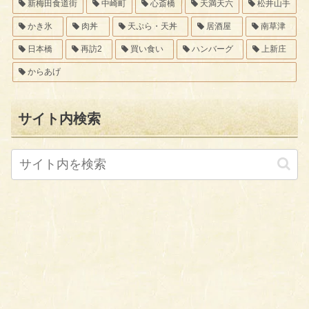
新梅田食道街
中崎町
心斎橋
天満天六
松井山手
かき氷
肉丼
天ぷら・天丼
居酒屋
南草津
日本橋
再訪2
買い食い
ハンバーグ
上新庄
からあげ
サイト内検索