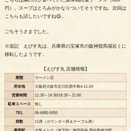
円）。スープはとろみがかなりついてそうですね。次回は
こちらも試したいですね😋。
ごちそうさまでした。
※追記 えびす丸は、兵庫県の宝塚市の阪神競馬場近くに
移転したようです。
【えびす丸 店舗情報】
業態
ラーメン店
所在地
大阪府大阪市淀川区西中島4-11-24
営業時間
11:30～14:30/18:30～21:00
駐車スペース
無し
TEL
06-6885-5055
席数
11席（カウンター席＆テーブル席）
最寄駅
大阪メトロ（地下鉄）御堂筋線 西中島南方駅