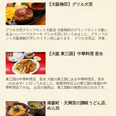
【大阪梅田】グリル大宮
大阪
グリル大宮グランフロント大阪店 大阪梅田のグランフロント大阪に
あるハンバーグステーキ グリル大宮に行ってみました。グランフロ
ント大阪南館の7Fレストラン街にあります。 グリル大宮は、洋食界
の巨匠と言われる大宮勝雄シェフが手がけるハン...
【大阪 東三国】中華料理 若水
大阪
東三国の中華料理店、若水 大阪の東三国にある中華料理店、若水
（わかみず）に行ってみました。創業40年以上の東三国の老舗の中
華料理店ですね。 お店の場所は、東三国駅の南西の出口を出てす
ぐ、三国の商店街「サンティフル三国」へと繋がる商店...
南森町・天満宮の讃岐うどん店、
大阪
めん坊