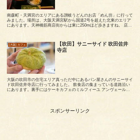
南森町・天満宮のエリアにある讃岐うどんのお店「めん坊」に行って
みました。場所は、大阪天満宮駅から国道2号を超えた北東のエリア
にあります。天神橋筋商店街からは東に250mほど歩きますね。 店内
の使用している席はテーブル席だけだったと...
【吹田】サニーサイド 吹田佐井
[大阪] カフェ
寺店
大阪の吹田市の住宅エリア真っただ中にあるパン屋さんのサニーサイ
ド吹田佐井寺店に行ってみました。 飲食店の集まっている道路沿い
にあります。裏手にはケーキカフェのミルフィーユ アンヴェール
が。 この辺は幹線道路から隔離されているためがゴミゴミ...
スポンサーリンク