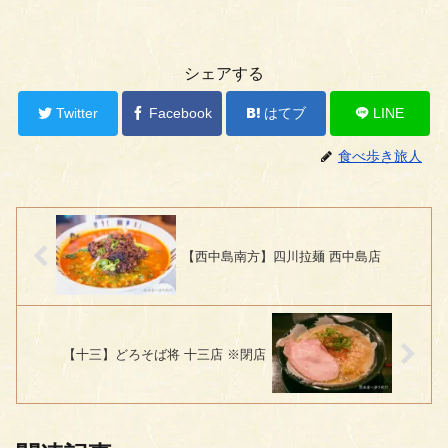
シェアする
Twitter
Facebook
はてブ
LINE
食べ歩き旅人
【西中島南方】四川拉麺 西中島店
【十三】どろそば将 十三店 ※閉店