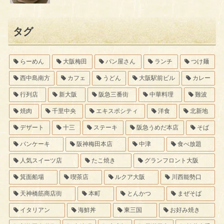
タグ
らーめん
大阪梅田
パン屋さん
ランチ
つけ麺
西中島南方
カフェ
うどん
大阪駅前ビル
カレー
行列店
新大阪
阪急三番街
中華料理
難波
焼肉
千里中央
エキスポシティ
洋食
北新地
デザート
十三
ステーキ
阪急うめだ本店
そば
パンケーキ
阪神梅田本店
中津
食べ放題
人気スイーツ店
たこ焼き
グランフロント大阪
箕面船場
喫茶店
ルクア大阪
川西能勢口
天神橋筋商店街
本町
とんかつ
まぜそば
イタリアン
海鮮丼
東三国
お好み焼き