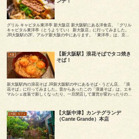
ンチ！
グリル キャピタル東洋亭 新大阪店 新大阪駅にある洋食店、「グリル
キャピタル東洋亭（とうようてい） 新大阪店」に行ってみました。
JR大阪駅の2F、アルデ新大阪の中にあります。「東洋亭」は、京都
の老舗の洋食店で、今は大阪でもお馴染みに...
【新大阪駅】浪花そばでタコ焼き
大阪
そば！
新大阪駅内の浪花そば JR新大阪駅の中にあるそば・うどん店、「浪
花そば」に行ってみました。昔からあったこの「浪速そば」は、エキ
マルシェ改装で新しくなったり、一旦閉店して運営が変わったりの変
遷を経て現在営業中です。 なお、立ち食いでは...
【大阪中津】カンテグランデ
[大阪] カフェ
（Cante Grande）本店