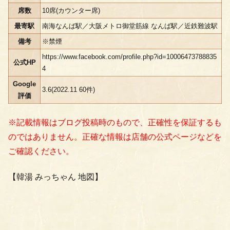
席数
10席(カウンター席)
最寄駅
南海なんば駅／大阪メトロ御堂筋線 なんば駅／近鉄難波駅
備考
※禁煙
https://www.facebook.com/profile.php?id=10006473788835
公式HP
4
Google
3.6(2022.11 60件)
評価
※記載情報はブログ投稿時のもので、正確性を保証するも
のではありません。正確な情報は店舗の公式ページなどを
ご確認ください。
【韓湯 みっちゃん 地図】