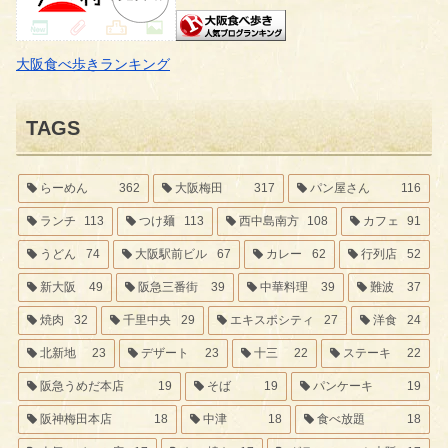
大阪食べ歩きランキング
TAGS
らーめん
362
大阪梅田
317
パン屋さん
116
ランチ
113
つけ麺
113
西中島南方
108
カフェ
91
うどん
74
大阪駅前ビル
67
カレー
62
行列店
52
新大阪
49
阪急三番街
39
中華料理
39
難波
37
焼肉
32
千里中央
29
エキスポシティ
27
洋食
24
北新地
23
デザート
23
十三
22
ステーキ
22
阪急うめだ本店
19
そば
19
パンケーキ
19
阪神梅田本店
18
中津
18
食べ放題
18