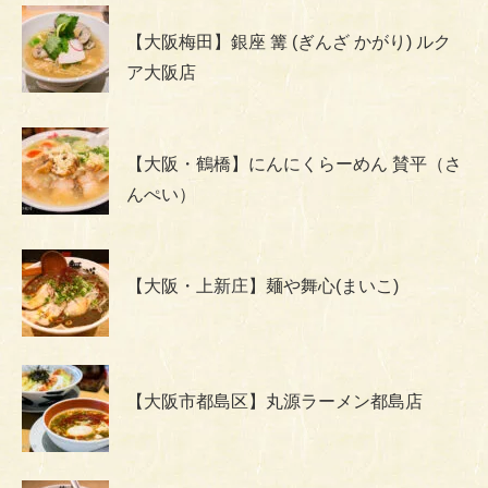
【大阪梅田】銀座 篝 (ぎんざ かがり) ルク
ア大阪店
【大阪・鶴橋】にんにくらーめん 賛平（さ
んぺい）
【大阪・上新庄】麺や舞心(まいこ)
【大阪市都島区】丸源ラーメン都島店