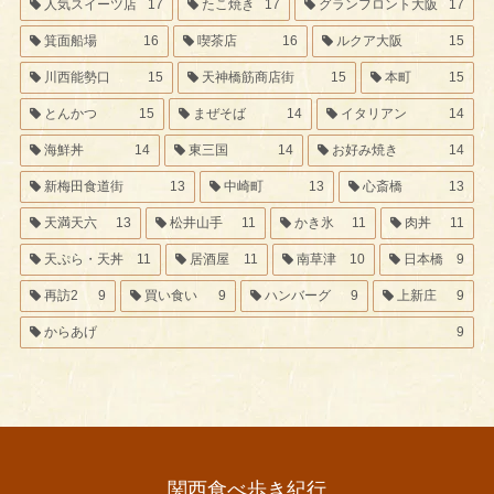
人気スイーツ店
17
たこ焼き
17
グランフロント大阪
17
箕面船場
16
喫茶店
16
ルクア大阪
15
川西能勢口
15
天神橋筋商店街
15
本町
15
とんかつ
15
まぜそば
14
イタリアン
14
海鮮丼
14
東三国
14
お好み焼き
14
新梅田食道街
13
中崎町
13
心斎橋
13
天満天六
13
松井山手
11
かき氷
11
肉丼
11
天ぷら・天丼
11
居酒屋
11
南草津
10
日本橋
9
再訪2
9
買い食い
9
ハンバーグ
9
上新庄
9
からあげ
9
関西食べ歩き紀行