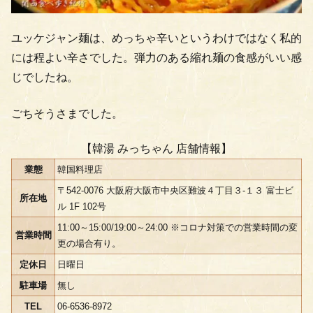
ユッケジャン麺は、めっちゃ辛いというわけではなく私的
には程よい辛さでした。弾力のある縮れ麺の食感がいい感
じでしたね。
ごちそうさまでした。
【韓湯 みっちゃん 店舗情報】
業態
韓国料理店
〒542-0076 大阪府大阪市中央区難波４丁目３-１３ 富士ビ
所在地
ル 1F 102号
11:00～15:00/19:00～24:00 ※コロナ対策での営業時間の変
営業時間
更の場合有り。
定休日
日曜日
駐車場
無し
TEL
06-6536-8972