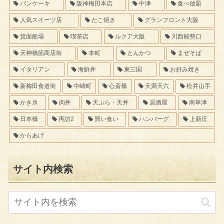
パンケーキ
阪神梅田本店
中津
食べ放題
人気スイーツ店
たこ焼き
グランフロント大阪
箕面船場
喫茶店
ルクア大阪
川西能勢口
天神橋筋商店街
本町
とんかつ
まぜそば
イタリアン
海鮮丼
東三国
お好み焼き
新梅田食道街
中崎町
心斎橋
天満天六
松井山手
かき氷
肉丼
天ぷら・天丼
居酒屋
南草津
日本橋
再訪2
買い食い
ハンバーグ
上新庄
からあげ
サイト内検索