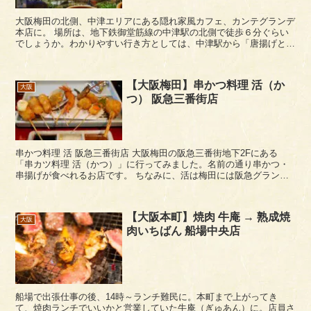
大阪梅田の北側、中津エリアにある隠れ家風カフェ、カンテグランデ
本店に。 場所は、地下鉄御堂筋線の中津駅の北側で徒歩６分ぐらい
でしょうか。わかりやすい行き方としては、中津駅から「唐揚げとり
あん」に向かう道のとりあん手前の信号交差点を右に曲が...
【大阪梅田】串かつ料理 活（か
大阪
つ） 阪急三番街店
串かつ料理 活 阪急三番街店 大阪梅田の阪急三番街地下2Fにある
「串カツ料理 活（かつ）」に行ってみました。名前の通り串かつ・
串揚げが食べれるお店です。 ちなみに、活は梅田には阪急グランド
ビルとホワイティ梅田にも店舗があります。 ...
【大阪本町】焼肉 牛庵 → 熟成焼
大阪
肉いちばん 船場中央店
船場で出張仕事の後、14時～ランチ難民に。本町まで上がってき
て、焼肉ランチでいいかと営業していた牛庵（ぎゅあん）に。店員さ