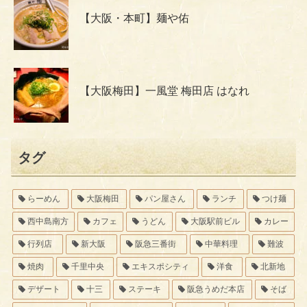
【大阪・本町】麺や佑
【大阪梅田】一風堂 梅田店 はなれ
タグ
らーめん
大阪梅田
パン屋さん
ランチ
つけ麺
西中島南方
カフェ
うどん
大阪駅前ビル
カレー
行列店
新大阪
阪急三番街
中華料理
難波
焼肉
千里中央
エキスポシティ
洋食
北新地
デザート
十三
ステーキ
阪急うめだ本店
そば