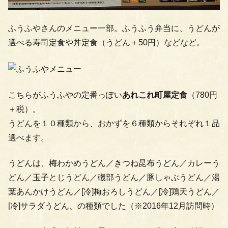
ふうふやさんのメニュー一部。ふうふう弁当に、うどんが
選べる寿司定食や丼定食（うどん＋50円）などなど。
こちらがふうふやの定番っぽい
あれこれ町屋定食
（780円
＋税）。
うどんを１０種類から、おかずを６種類からそれぞれ１品
選べます。
うどんは、梅わかめうどん／きつね昆布うどん／カレーう
どん／玉子とじうどん／磯部うどん／豚しゃぶうどん／湯
葉あんかけうどん／[冷]梅おろしうどん／[冷]鶏天うどん／
[冷]サラダうどん、の種類でした（※2016年12月訪問時）