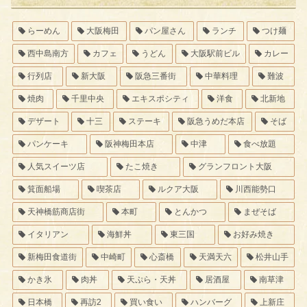
らーめん
大阪梅田
パン屋さん
ランチ
つけ麺
西中島南方
カフェ
うどん
大阪駅前ビル
カレー
行列店
新大阪
阪急三番街
中華料理
難波
焼肉
千里中央
エキスポシティ
洋食
北新地
デザート
十三
ステーキ
阪急うめだ本店
そば
パンケーキ
阪神梅田本店
中津
食べ放題
人気スイーツ店
たこ焼き
グランフロント大阪
箕面船場
喫茶店
ルクア大阪
川西能勢口
天神橋筋商店街
本町
とんかつ
まぜそば
イタリアン
海鮮丼
東三国
お好み焼き
新梅田食道街
中崎町
心斎橋
天満天六
松井山手
かき氷
肉丼
天ぷら・天丼
居酒屋
南草津
日本橋
再訪2
買い食い
ハンバーグ
上新庄