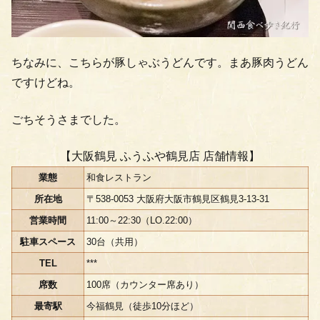
ちなみに、こちらが豚しゃぶうどんです。まあ豚肉うどん
ですけどね。
ごちそうさまでした。
【大阪鶴見 ふうふや鶴見店 店舗情報】
業態
和食レストラン
所在地
〒538-0053 大阪府大阪市鶴見区鶴見3-13-31
営業時間
11:00～22:30（LO.22:00）
駐車スペース
30台（共用）
TEL
***
席数
100席（カウンター席あり）
最寄駅
今福鶴見（徒歩10分ほど）