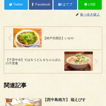
Twitter
Facebook
はてブ
LINE
食べ歩き旅人
【神戸市西区】いせや
【千里中央】そば＆うどん＆ちゃんぽん
の千里庵
関連記事
【西中島南方】 福えびす
大阪