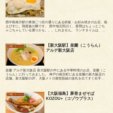
西中島南方駅の東側二つ目の通りにある鉄板・お好み焼きのお店、福
えびすに。鶏貴族の隣です。 西中地元民曰く、夜間はちょっとごち
ゃごちゃしている通りかも。。。しれません。 ランチタイムは、ラ
ンチメニューをやっています。700円と750...
【新大阪駅】皇蘭（こうらん）
[大阪] ラーメン
アルデ新大阪店
皇蘭 アルデ新大阪店 新大阪駅の中にある中華料理のお店、皇蘭（こ
うらん）に行ってみました。 神戸の南京町にある皇蘭の新大阪店の
店舗。新大阪駅の2F、大阪メトロ御堂筋線の改札を出てすぐ右手に
あります。昔からある中華のお店です。お隣のマ...
【大阪福島】豚骨まぜそば
[大阪] ラーメン
KOZOU+（コゾウプラス）