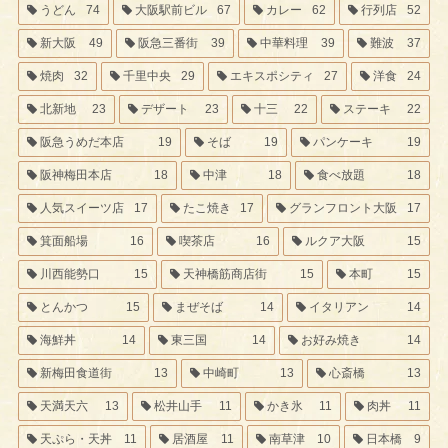
うどん
74
大阪駅前ビル
67
カレー
62
行列店
52
新大阪
49
阪急三番街
39
中華料理
39
難波
37
焼肉
32
千里中央
29
エキスポシティ
27
洋食
24
北新地
23
デザート
23
十三
22
ステーキ
22
阪急うめだ本店
19
そば
19
パンケーキ
19
阪神梅田本店
18
中津
18
食べ放題
18
人気スイーツ店
17
たこ焼き
17
グランフロント大阪
17
箕面船場
16
喫茶店
16
ルクア大阪
15
川西能勢口
15
天神橋筋商店街
15
本町
15
とんかつ
15
まぜそば
14
イタリアン
14
海鮮丼
14
東三国
14
お好み焼き
14
新梅田食道街
13
中崎町
13
心斎橋
13
天満天六
13
松井山手
11
かき氷
11
肉丼
11
天ぷら・天丼
11
居酒屋
11
南草津
10
日本橋
9