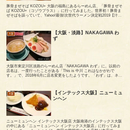
豚骨まぜそば KOZOU+ 大阪の福島にあるらーめん店、「豚骨まぜそ
ば KOZOU+（コゾウプラス）」に行ってみました。世界初！豚骨ま
ぜそばを謳っていて、Yahoo!最強!次世代ラーメン決定戦2019【汁な
し部門】では全国優勝している...
【大阪・淡路】NAKAGAWA わ
大阪
ず
大阪市東淀川区淡路のらーめん店「NAKAGAWA わず」に。以前の
店名は、一度行ったことがある「This is 中川 これはなかがわで
す。」で、2018年6月に店名変更をしたようです。「わず」は、ネッ
ト用語では「～した（過去）」で使われ...
【インテックス大阪】ニューミュ
大阪
ンヘン
ニューミュンヘン インテックス大阪店 大阪南港のインテックス大阪
の中にある「ニューミュンヘン インテックス大阪店」に行ってみま