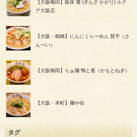
【大阪梅田】銀座 篝 (ぎんざ かがり) ルク
ア大阪店
【大阪・鶴橋】にんにくらーめん 賛平（さ
んぺい）
【大阪梅田】らぁ麺 鴨と葱（かもとねぎ）
【大阪・本町】麺や佑
タグ