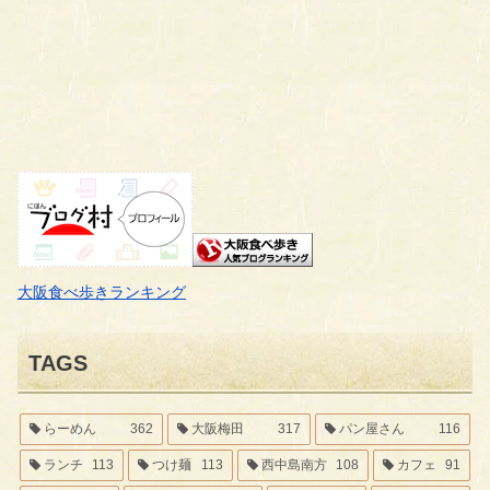
大阪食べ歩きランキング
TAGS
らーめん
362
大阪梅田
317
パン屋さん
116
ランチ
113
つけ麺
113
西中島南方
108
カフェ
91