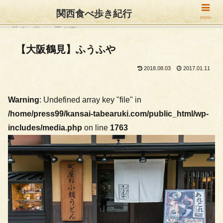
関西食べ歩き紀行
menu
ホーム
大阪
【大阪鶴見】ふうふや
2018.08.03
2017.01.11
Warning
: Undefined array key "file" in
/home/press99/kansai-tabearuki.com/public_html/wp-
includes/media.php
on line
1763