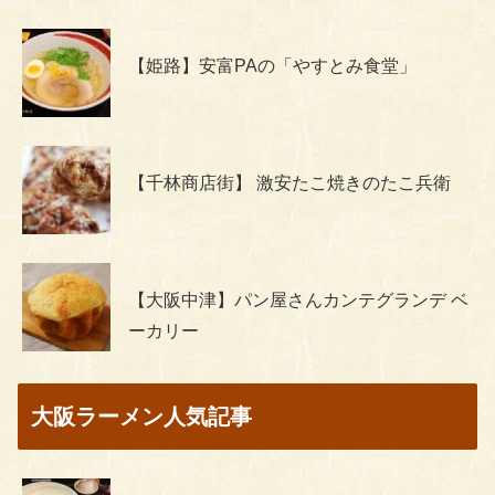
【姫路】安富PAの「やすとみ食堂」
【千林商店街】 激安たこ焼きのたこ兵衛
【大阪中津】パン屋さんカンテグランデ ベ
ーカリー
大阪ラーメン人気記事