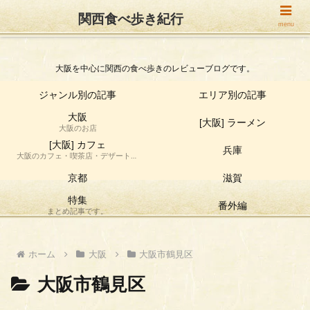
関西食べ歩き紀行
関西食べ歩き紀行
menu
大阪を中心に関西の食べ歩きのレビューブログです。
ジャンル別の記事
エリア別の記事
大阪
[大阪] ラーメン
大阪のお店
[大阪] カフェ
兵庫
大阪のカフェ・喫茶店・デザート店
の食べ歩き情報です。
京都
滋賀
特集
番外編
まとめ記事です。
ホーム
大阪
大阪市鶴見区
大阪市鶴見区