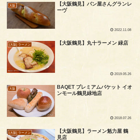
【大阪鶴見】パン屋さんグランレ
大阪
ーヴ
2022.11.08
【大阪鶴見】丸十ラーメン 緑店
[大阪] ラーメン
2019.05.26
BAQET プレミアムバケット イオ
大阪
ンモール鶴見緑地店
2018.07.26
【大阪鶴見】ラーメン魁力屋 鶴
[大阪] ラーメン
見店