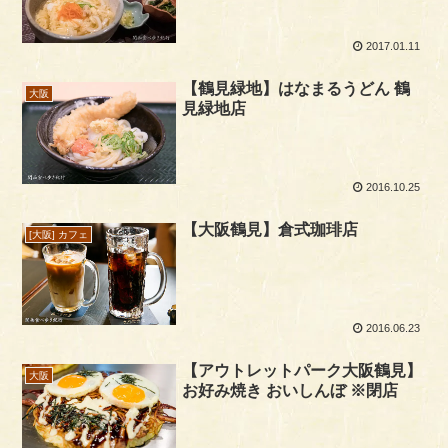
2017.01.11
【鶴見緑地】はなまるうどん 鶴
大阪
見緑地店
2016.10.25
【大阪鶴見】倉式珈琲店
[大阪] カフェ
2016.06.23
【アウトレットパーク大阪鶴見】
大阪
お好み焼き おいしんぼ ※閉店