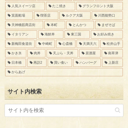
人気スイーツ店
たこ焼き
グランフロント大阪
箕面船場
喫茶店
ルクア大阪
川西能勢口
天神橋筋商店街
本町
とんかつ
まぜそば
イタリアン
海鮮丼
東三国
お好み焼き
新梅田食道街
中崎町
心斎橋
天満天六
松井山手
かき氷
肉丼
天ぷら・天丼
居酒屋
南草津
日本橋
再訪2
買い食い
ハンバーグ
上新庄
からあげ
サイト内検索