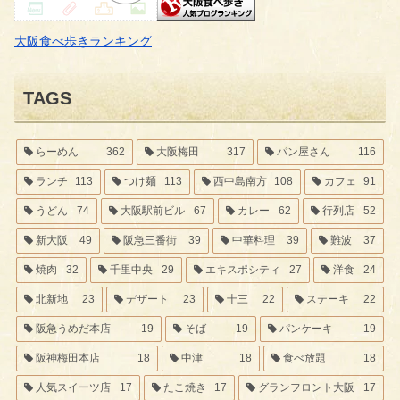
大阪食べ歩きランキング
TAGS
らーめん
362
大阪梅田
317
パン屋さん
116
ランチ
113
つけ麺
113
西中島南方
108
カフェ
91
うどん
74
大阪駅前ビル
67
カレー
62
行列店
52
新大阪
49
阪急三番街
39
中華料理
39
難波
37
焼肉
32
千里中央
29
エキスポシティ
27
洋食
24
北新地
23
デザート
23
十三
22
ステーキ
22
阪急うめだ本店
19
そば
19
パンケーキ
19
阪神梅田本店
18
中津
18
食べ放題
18
人気スイーツ店
17
たこ焼き
17
グランフロント大阪
17