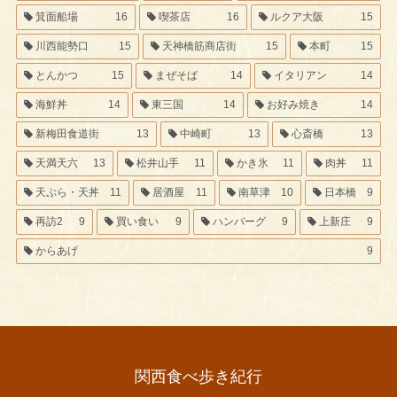
箕面船場
16
喫茶店
16
ルクア大阪
15
川西能勢口
15
天神橋筋商店街
15
本町
15
とんかつ
15
まぜそば
14
イタリアン
14
海鮮丼
14
東三国
14
お好み焼き
14
新梅田食道街
13
中崎町
13
心斎橋
13
天満天六
13
松井山手
11
かき氷
11
肉丼
11
天ぷら・天丼
11
居酒屋
11
南草津
10
日本橋
9
再訪2
9
買い食い
9
ハンバーグ
9
上新庄
9
からあげ
9
関西食べ歩き紀行