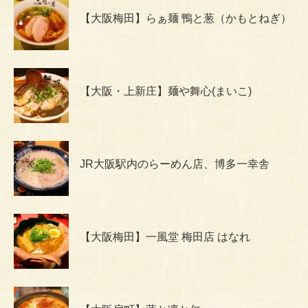
【大阪梅田】らぁ麺 鴨と葱（かもとねぎ）
【大阪・上新庄】麺や舞心(まいこ)
JR大阪駅内のらーめん店、博多一幸舎
【大阪梅田】一風堂 梅田店 はなれ