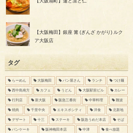
【大阪扇町】蓮と凛と仁
【大阪梅田】銀座 篝 (ぎんざ かがり) ルク
ア大阪店
タグ
らーめん
大阪梅田
パン屋さん
ランチ
つけ麺
西中島南方
カフェ
うどん
大阪駅前ビル
カレー
行列店
新大阪
阪急三番街
中華料理
難波
焼肉
千里中央
エキスポシティ
洋食
北新地
デザート
十三
ステーキ
阪急うめだ本店
そば
パンケーキ
阪神梅田本店
中津
食べ放題