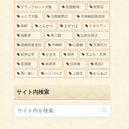
グランフロント大阪
箕面船場
喫茶店
ルクア大阪
川西能勢口
天神橋筋商店街
本町
とんかつ
まぜそば
イタリアン
海鮮丼
東三国
お好み焼き
新梅田食道街
中崎町
心斎橋
天満天六
松井山手
かき氷
肉丼
天ぷら・天丼
居酒屋
南草津
日本橋
再訪2
買い食い
ハンバーグ
上新庄
からあげ
サイト内検索