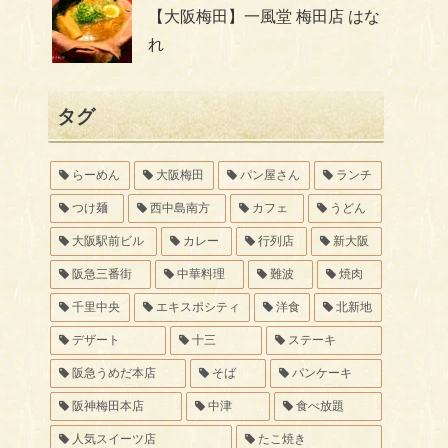
【大阪梅田】一風堂 梅田店 はな
れ
タグ
らーめん
大阪梅田
パン屋さん
ランチ
つけ麺
西中島南方
カフェ
うどん
大阪駅前ビル
カレー
行列店
新大阪
阪急三番街
中華料理
難波
焼肉
千里中央
エキスポシティ
洋食
北新地
デザート
十三
ステーキ
阪急うめだ本店
そば
パンケーキ
阪神梅田本店
中津
食べ放題
人気スイーツ店
たこ焼き