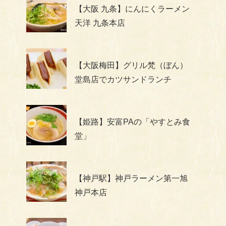
【大阪 九条】にんにくラーメン
天洋 九条本店
【大阪梅田】グリル梵（ぼん）
堂島店でカツサンドランチ
【姫路】安富PAの「やすとみ食
堂」
【神戸駅】神戸ラーメン第一旭
神戸本店