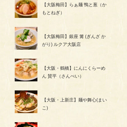
【大阪梅田】らぁ麺 鴨と葱（か
もとねぎ）
【大阪梅田】銀座 篝 (ぎんざ か
がり) ルクア大阪店
【大阪・鶴橋】にんにくらーめ
ん 賛平（さんぺい）
【大阪・上新庄】麺や舞心(まい
こ)