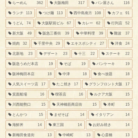
らーめん
362
大阪梅田
317
パン屋さん
116
ランチ
113
つけ麺
113
西中島南方
108
カフェ
91
うどん
74
大阪駅前ビル
67
カレー
62
行列店
52
新大阪
49
阪急三番街
39
中華料理
39
難波
37
焼肉
32
千里中央
29
エキスポシティ
27
洋食
24
北新地
23
デザート
23
十三
22
ステーキ
22
阪急うめだ本店
19
そば
19
パンケーキ
19
阪神梅田本店
18
中津
18
食べ放題
18
人気スイーツ店
17
たこ焼き
17
グランフロント大阪
17
箕面船場
16
喫茶店
16
ルクア大阪
15
川西能勢口
15
天神橋筋商店街
15
本町
15
とんかつ
15
まぜそば
14
イタリアン
14
海鮮丼
14
東三国
14
お好み焼き
14
新梅田食道街
13
中崎町
13
心斎橋
13