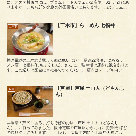
に。アステ川西内には、プロムナードカフェが２店舗、B1Fと2Fにあ
りますが、こちら2Fの北側の外回廊沿いにあります。 このプロムナ
ードカフェは、京都の（株）ブレーントラスト...
【三木市】らーめん 七福神
三木市
神戸電鉄の三木志染駅より西に800mほど、県道22号沿いにあるラー
メン店「七福神(しちふくじん)」さんに。 駐車場は店前に数台ありま
す。この辺りは完全に車社会ですからね～。 店内はテーブル向い合
わせのカウンター席と通常のテーブル席...
【芦屋】芦屋 土山人（どさんじ
兵庫
ん）
兵庫県の芦屋にある手打ちそばのお店「芦屋 土山人（どさんじ
ん）」に行ってみました。阪神電車の芦屋駅から北西に徒歩6分ほど
の通り沿いにあります。 土山人は、大阪市内にも北浜や天神にもお