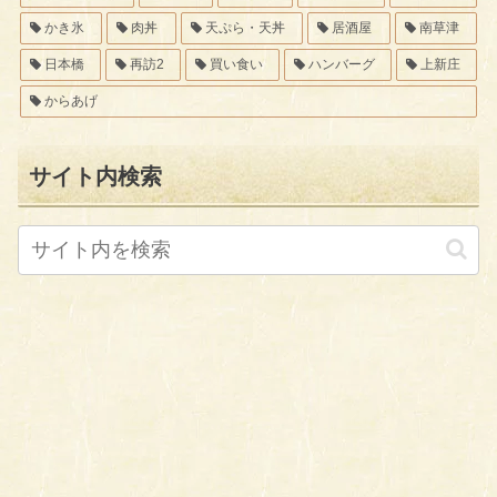
かき氷
肉丼
天ぷら・天丼
居酒屋
南草津
日本橋
再訪2
買い食い
ハンバーグ
上新庄
からあげ
サイト内検索