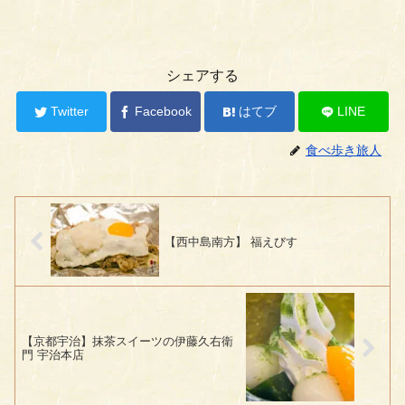
シェアする
Twitter
Facebook
はてブ
LINE
食べ歩き旅人
【西中島南方】 福えびす
【京都宇治】抹茶スイーツの伊藤久右衛
門 宇治本店