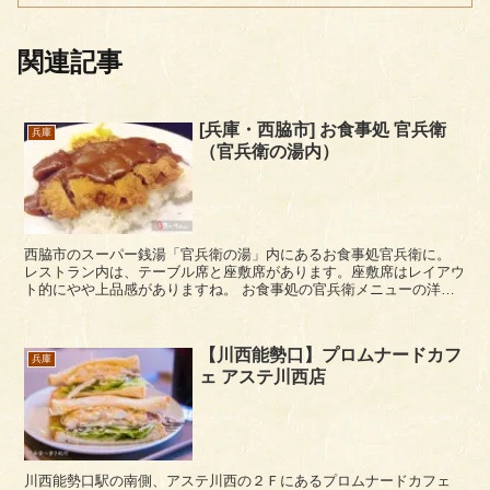
関連記事
[兵庫・西脇市] お食事処 官兵衛
兵庫
（官兵衛の湯内）
西脇市のスーパー銭湯「官兵衛の湯」内にあるお食事処官兵衛に。
レストラン内は、テーブル席と座敷席があります。座敷席はレイアウ
ト的にやや上品感がありますね。 お食事処の官兵衛メニューの洋食
カテゴリー。 かつめしが名物っぽかったの...
【川西能勢口】プロムナードカフ
兵庫
ェ アステ川西店
川西能勢口駅の南側、アステ川西の２Ｆにあるプロムナードカフェ