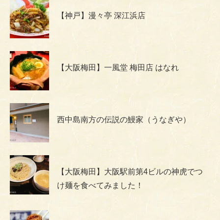
【神戸】漫々亭 深江浜店
【大阪梅田】一風堂 梅田店 はなれ
西中島南方の伝説の鰻家（うなぎや）
【大阪梅田】大阪駅前第4ビルの神虎でつ
け麺を食べてみました！