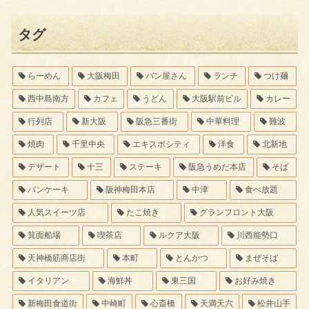
タグ
らーめん
大阪梅田
パン屋さん
ランチ
つけ麺
西中島南方
カフェ
うどん
大阪駅前ビル
カレー
行列店
新大阪
阪急三番街
中華料理
難波
焼肉
千里中央
エキスポシティ
洋食
北新地
デザート
十三
ステーキ
阪急うめだ本店
そば
パンケーキ
阪神梅田本店
中津
食べ放題
人気スイーツ店
たこ焼き
グランフロント大阪
箕面船場
喫茶店
ルクア大阪
川西能勢口
天神橋筋商店街
本町
とんかつ
まぜそば
イタリアン
海鮮丼
東三国
お好み焼き
新梅田食道街
中崎町
心斎橋
天満天六
松井山手