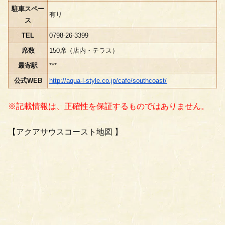
駐車スペー
有り
ス
TEL
0798-26-3399
席数
150席（店内・テラス）
最寄駅
***
公式WEB
http://aqua-l-style.co.jp/cafe/southcoast/
※記載情報は、正確性を保証するものではありません。
【アクアサウスコースト地図 】