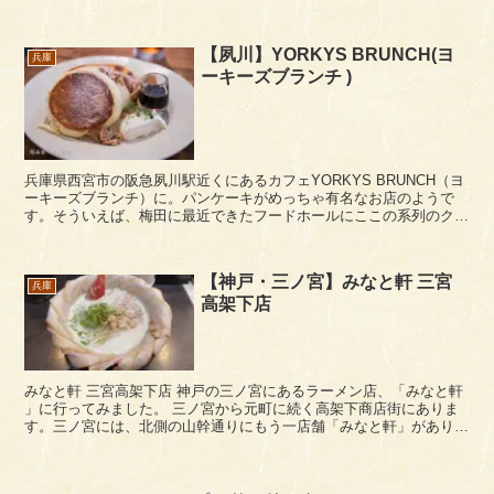
店があり、蕎麦屋さんとして定評のあるお店ですが、こ...
【夙川】YORKYS BRUNCH(ヨ
兵庫
ーキーズブランチ )
兵庫県西宮市の阪急夙川駅近くにあるカフェYORKYS BRUNCH（ヨ
ーキーズブランチ）に。パンケーキがめっちゃ有名なお店のようで
す。そういえば、梅田に最近できたフードホールにここの系列のクレ
ープ店ができていますね。 阪急夙川駅...
【神戸・三ノ宮】みなと軒 三宮
兵庫
高架下店
みなと軒 三宮高架下店 神戸の三ノ宮にあるラーメン店、「みなと軒
」に行ってみました。 三ノ宮から元町に続く高架下商店街にありま
す。三ノ宮には、北側の山幹通りにもう一店舗「みなと軒」がありま
すね。 店内は、コの字のカウンタ...