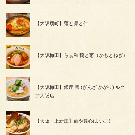
【大阪扇町】蓮と凛と仁
【大阪梅田】らぁ麺 鴨と葱（かもとねぎ）
【大阪梅田】銀座 篝 (ぎんざ かがり) ルク
ア大阪店
【大阪・上新庄】麺や舞心(まいこ)