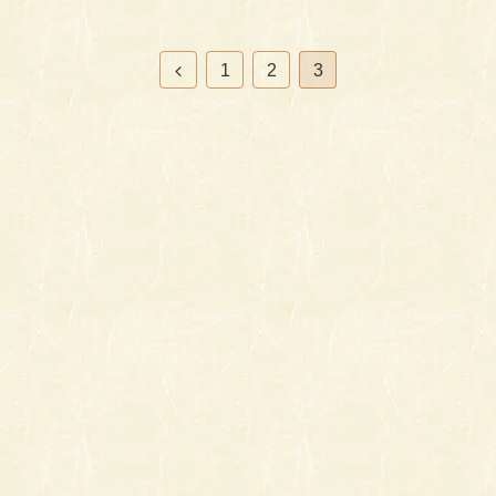
前
1
2
3
へ