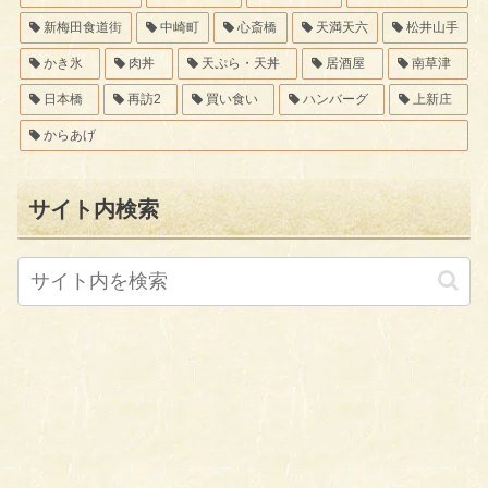
新梅田食道街
中崎町
心斎橋
天満天六
松井山手
かき氷
肉丼
天ぷら・天丼
居酒屋
南草津
日本橋
再訪2
買い食い
ハンバーグ
上新庄
からあげ
サイト内検索