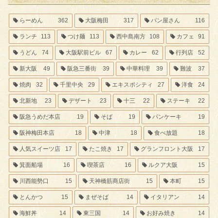
らーめん
362
大阪梅田
317
パン屋さん
116
ランチ
113
つけ麺
113
西中島南方
108
カフェ
91
うどん
74
大阪駅前ビル
67
カレー
62
行列店
52
新大阪
49
阪急三番街
39
中華料理
39
難波
37
焼肉
32
千里中央
29
エキスポシティ
27
洋食
24
北新地
23
デザート
23
十三
22
ステーキ
22
阪急うめだ本店
19
そば
19
パンケーキ
19
阪神梅田本店
18
中津
18
食べ放題
18
人気スイーツ店
17
たこ焼き
17
グランフロント大阪
17
箕面船場
16
喫茶店
16
ルクア大阪
15
川西能勢口
15
天神橋筋商店街
15
本町
15
とんかつ
15
まぜそば
14
イタリアン
14
海鮮丼
14
東三国
14
お好み焼き
14