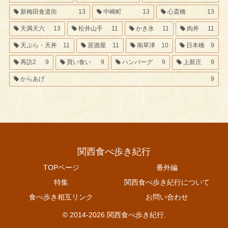
新梅田食道街
13
中崎町
13
心斎橋
13
天満天六
13
松井山手
11
かき氷
11
肉丼
11
天ぷら・天丼
11
居酒屋
11
南草津
10
日本橋
9
再訪2
9
買い食い
9
ハンバーグ
9
上新庄
9
からあげ
9
関西食べ歩き紀行
TOPページ
番外編
特集
関西食べ歩き紀行について
食べ歩き相互リンク
お問い合わせ
© 2014-2026 関西食べ歩き紀行.