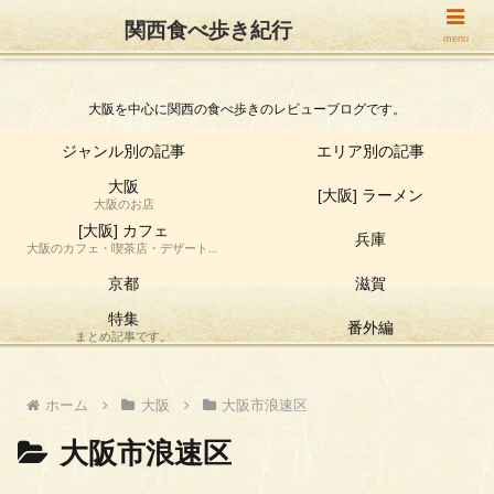
関西食べ歩き紀行
関西食べ歩き紀行
menu
大阪を中心に関西の食べ歩きのレビューブログです。
ジャンル別の記事
エリア別の記事
大阪
[大阪] ラーメン
大阪のお店
[大阪] カフェ
兵庫
大阪のカフェ・喫茶店・デザート店
の食べ歩き情報です。
京都
滋賀
特集
番外編
まとめ記事です。
ホーム
大阪
大阪市浪速区
大阪市浪速区