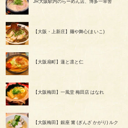
JR大阪駅内のらーめん店、博多一幸舎
【大阪・上新庄】麺や舞心(まいこ)
【大阪扇町】蓮と凛と仁
【大阪梅田】一風堂 梅田店 はなれ
【大阪梅田】銀座 篝 (ぎんざ かがり) ルク