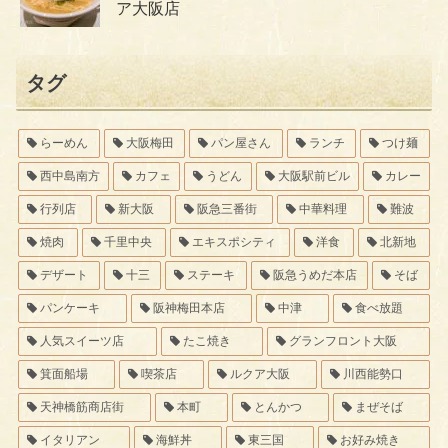
ア大阪店
タグ
らーめん
大阪梅田
パン屋さん
ランチ
つけ麺
西中島南方
カフェ
うどん
大阪駅前ビル
カレー
行列店
新大阪
阪急三番街
中華料理
難波
焼肉
千里中央
エキスポシティ
洋食
北新地
デザート
十三
ステーキ
阪急うめだ本店
そば
パンケーキ
阪神梅田本店
中津
食べ放題
人気スイーツ店
たこ焼き
グランフロント大阪
箕面船場
喫茶店
ルクア大阪
川西能勢口
天神橋筋商店街
本町
とんかつ
まぜそば
イタリアン
海鮮丼
東三国
お好み焼き