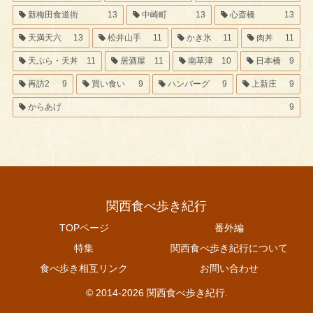
新梅田食道街
13
中崎町
13
心斎橋
13
天満天六
13
松井山手
11
かき氷
11
肉丼
11
天ぷら・天丼
11
居酒屋
11
南草津
10
日本橋
9
再訪2
9
買い食い
9
ハンバーグ
9
上新庄
9
からあげ
9
関西食べ歩き紀行
TOPページ
番外編
特集
関西食べ歩き紀行について
食べ歩き相互リンク
お問い合わせ
© 2014-2026 関西食べ歩き紀行.