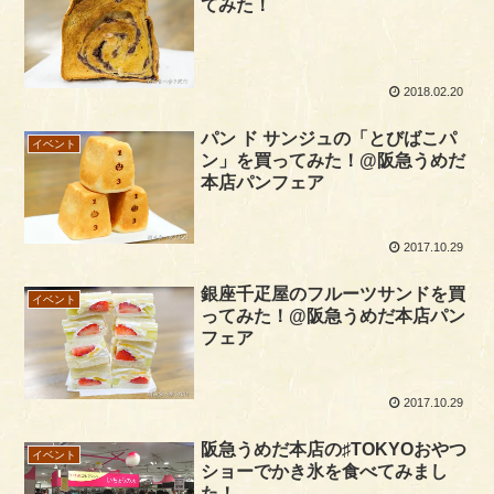
てみた！
2018.02.20
パン ド サンジュの「とびばこパ
イベント
ン」を買ってみた！@阪急うめだ
本店パンフェア
2017.10.29
銀座千疋屋のフルーツサンドを買
イベント
ってみた！@阪急うめだ本店パン
フェア
2017.10.29
阪急うめだ本店の♯TOKYOおやつ
イベント
ショーでかき氷を食べてみまし
た！