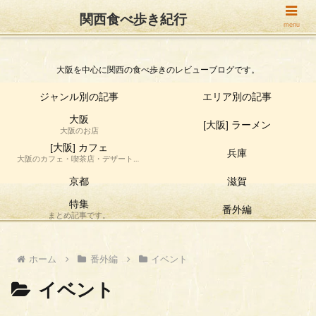
関西食べ歩き紀行
関西食べ歩き紀行
menu
大阪を中心に関西の食べ歩きのレビューブログです。
ジャンル別の記事
エリア別の記事
大阪
[大阪] ラーメン
大阪のお店
[大阪] カフェ
兵庫
大阪のカフェ・喫茶店・デザート店
の食べ歩き情報です。
京都
滋賀
特集
番外編
まとめ記事です。
ホーム
番外編
イベント
イベント