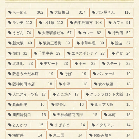
らーめん
362
大阪梅田
317
パン屋さん
116
ランチ
113
つけ麺
113
西中島南方
108
カフェ
91
うどん
74
大阪駅前ビル
67
カレー
62
行列店
52
新大阪
49
阪急三番街
39
中華料理
39
難波
37
焼肉
32
千里中央
29
エキスポシティ
27
洋食
24
北新地
23
デザート
23
十三
22
ステーキ
22
阪急うめだ本店
19
そば
19
パンケーキ
19
阪神梅田本店
18
中津
18
食べ放題
18
人気スイーツ店
17
たこ焼き
17
グランフロント大阪
17
箕面船場
16
喫茶店
16
ルクア大阪
15
川西能勢口
15
天神橋筋商店街
15
本町
15
とんかつ
15
まぜそば
14
イタリアン
14
海鮮丼
14
東三国
14
お好み焼き
14