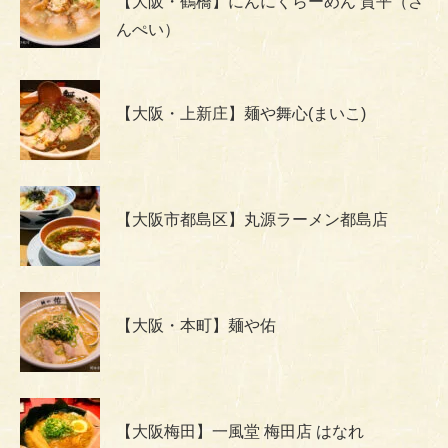
【大阪・鶴橋】にんにくらーめん 賛平（さ
んぺい）
【大阪・上新庄】麺や舞心(まいこ)
【大阪市都島区】丸源ラーメン都島店
【大阪・本町】麺や佑
【大阪梅田】一風堂 梅田店 はなれ