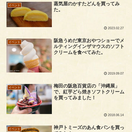
蒸気屋のかすたどんを買ってみ
イベント
た。
2023.02.27
阪急うめだ東京おやつショーでメ
イベント
ルティングインザマウスのソフト
クリームを食べてみた。
2019.09.07
梅田の阪急百貨店の「沖縄展」
イベント
で、紅芋どら焼きソフトクリーム
を買ってみました！
2018.06.14
神戸トミーズのあん食パンを買っ
イベント