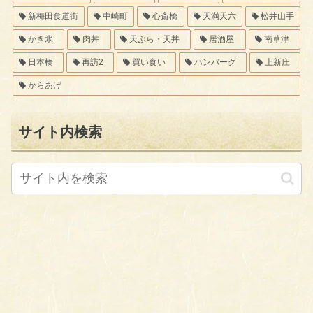
新梅田食道街
中崎町
心斎橋
天満天六
松井山手
かき氷
肉丼
天ぷら・天丼
居酒屋
南草津
日本橋
再訪2
買い食い
ハンバーグ
上新庄
からあげ
サイト内検索