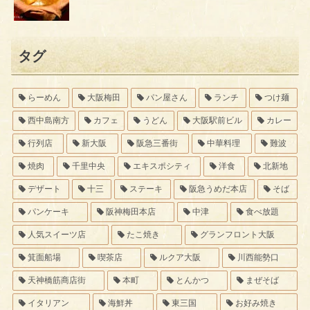
タグ
らーめん
大阪梅田
パン屋さん
ランチ
つけ麺
西中島南方
カフェ
うどん
大阪駅前ビル
カレー
行列店
新大阪
阪急三番街
中華料理
難波
焼肉
千里中央
エキスポシティ
洋食
北新地
デザート
十三
ステーキ
阪急うめだ本店
そば
パンケーキ
阪神梅田本店
中津
食べ放題
人気スイーツ店
たこ焼き
グランフロント大阪
箕面船場
喫茶店
ルクア大阪
川西能勢口
天神橋筋商店街
本町
とんかつ
まぜそば
イタリアン
海鮮丼
東三国
お好み焼き