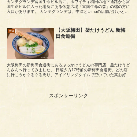
カンテグランデ富国生命ビル店に。ホワイティ梅田の地下通路から富
国生命ビルに入った場所にある休憩広場「富国生命の森」の端の方に
入口があります。 カンテグランデは、中津とE-maの店舗だけかと思
いきやいつの間にグランフロントも含め、梅田界隈...
【大阪梅田】釜たけうどん 新梅
大阪
田食道街
大阪梅田の新梅田食道街にあるぶっかけうどんの専門店、釜たけうど
んさんへ行ってみました。 日曜夕方17時前の新梅田食道街。どの店
に行こうかぐるぐる周り、アイドリングタイムで空いていた某お好み
焼き店に一旦入りましたが、入店時のやり取りが何...
スポンサーリンク