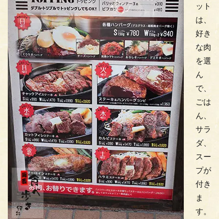
ット
は、
好き
な肉
を選
ん
で、
ごは
ん、
サラ
ダ、
スー
プが
付き
ま
す。