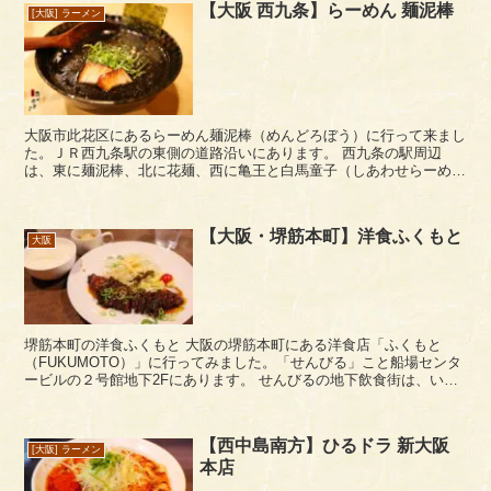
【大阪 西九条】らーめん 麺泥棒
[大阪] ラーメン
大阪市此花区にあるらーめん麺泥棒（めんどろぼう）に行って来まし
た。ＪＲ西九条駅の東側の道路沿いにあります。 西九条の駅周辺
は、東に麺泥棒、北に花麺、西に亀王と白馬童子（しあわせらーめ
ん）となにげにらーめん店が揃っていますね。 入店して左...
【大阪・堺筋本町】洋食ふくもと
大阪
堺筋本町の洋食ふくもと 大阪の堺筋本町にある洋食店「ふくもと
（FUKUMOTO）」に行ってみました。「せんびる」こと船場センタ
ービルの２号館地下2Fにあります。 せんびるの地下飲食街は、いろ
んなお店があり、ランチにディナーに食べ歩き...
【西中島南方】ひるドラ 新大阪
[大阪] ラーメン
本店