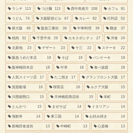
ランチ
113
つけ麺
113
西中島南方
108
カフェ
91
うどん
74
大阪駅前ビル
67
カレー
62
行列店
52
新大阪
49
阪急三番街
39
中華料理
39
難波
37
焼肉
32
千里中央
29
エキスポシティ
27
洋食
24
北新地
23
デザート
23
十三
22
ステーキ
22
阪急うめだ本店
19
そば
19
パンケーキ
19
阪神梅田本店
18
中津
18
食べ放題
18
人気スイーツ店
17
たこ焼き
17
グランフロント大阪
17
箕面船場
16
喫茶店
16
ルクア大阪
15
川西能勢口
15
天神橋筋商店街
15
本町
15
とんかつ
15
まぜそば
14
イタリアン
14
海鮮丼
14
東三国
14
お好み焼き
14
新梅田食道街
13
中崎町
13
心斎橋
13