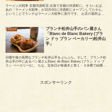
ラーメン大戦争 京都河原町店 出張で京都の河原町に。そういえば、
あの「ラーメン大戦争」が10月4日に河原町にオープンしてたやん、
ということでランチはラーメン大戦争に直行です。 お店の場所は、
歩道にアーケードがある河原町通り沿いにあり...
ブランチ松井山手のパン屋さん
京田辺市
「Blanc de Blanc Bakery (ブラ
ン ドゥ ブラン ベーカリー)松井山
手」
日曜午後の長閑なブランチ松井山手をぶらぶら。そして、ブランチ松
井山手の中にあるパン屋さんBlanc de Blanc Bakery (ブラン ドゥ ブ
ラン ベーカリー)に。 ちな、定休日が毎週木と第１・３水曜で結構多
いかもです。前に...
スポンサーリンク