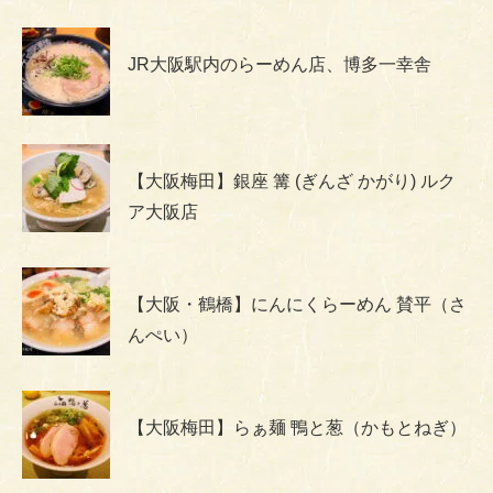
JR大阪駅内のらーめん店、博多一幸舎
【大阪梅田】銀座 篝 (ぎんざ かがり) ルク
ア大阪店
【大阪・鶴橋】にんにくらーめん 賛平（さ
んぺい）
【大阪梅田】らぁ麺 鴨と葱（かもとねぎ）