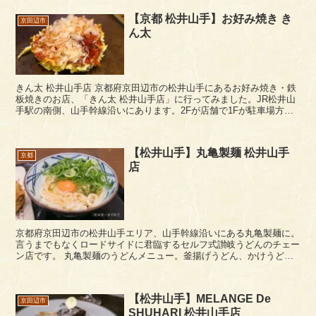
【京都 松井山手】お好み焼き き
京田辺市
ん太
きん太 松井山手店 京都府京田辺市の松井山手にあるお好み焼き・鉄
板焼きのお店、「きん太 松井山手店」に行ってみました。JR松井山
手駅の南側、山手幹線沿いにあります。2Fが店舗で1Fが駐車場方式
の構造になっています。 きん太の...
【松井山手】丸亀製麺 松井山手
京都
店
京都府京田辺市の松井山手エリア、山手幹線沿いにある丸亀製麺に。
言うまでもなくロードサイドに君臨するセルフ式讃岐うどんのチェー
ン店です。 丸亀製麺のうどんメニュー。釜揚げうどん、かけうどん
の並が290円～、釜玉うどん350円～...
【松井山手】MELANGE De
京田辺市
SHUHARI 松井山手店