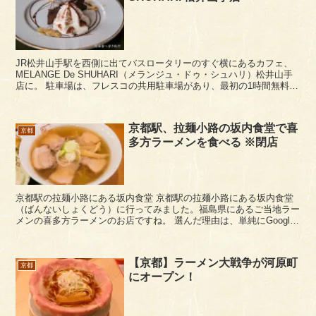
JR松井山手駅を西側に出てバスロータリーのすぐ横にあるカフェ、
MELANGE De SHUHARI（メランジュ・ドゥ・シュハリ）松井山手
店に。 駐車場は、フレスコの共用駐車場があり、最初の1時間無料で
食事利用すると＋1時間無料でした...
京都駅、拉麺小路の坂内食堂で喜
京都
多方ラーメンを食べる ※閉店
京都駅の拉麺小路にある坂内食堂 京都駅の拉麺小路にある坂内食堂
（ばんないしょくどう）に行ってみました。福島県にあるご当地ラー
メンの喜多方ラーメンのお店ですね。 選んだ理由は、単純にGoogle
で調べて口コミ評価が高かったからです。 ...
【京都】ラーメン大戦争が河原町
京都
にオープン！