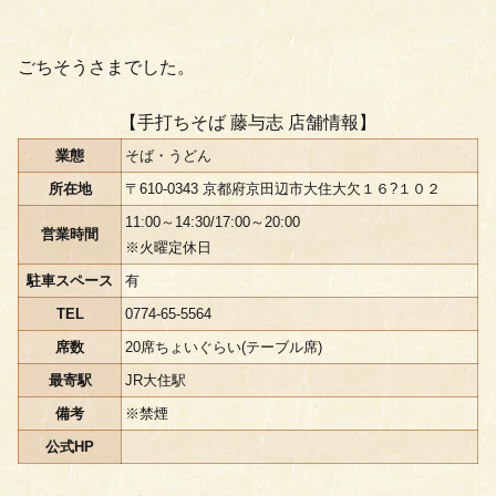
ごちそうさまでした。
【手打ちそば 藤与志 店舗情報】
業態
そば・うどん
所在地
〒610-0343 京都府京田辺市大住大欠１６?１０２
11:00～14:30/17:00～20:00
営業時間
※火曜定休日
駐車スペース
有
TEL
0774-65-5564
席数
20席ちょいぐらい(テーブル席)
最寄駅
JR大住駅
備考
※禁煙
公式HP