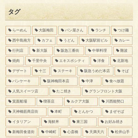
タグ
らーめん
大阪梅田
パン屋さん
ランチ
つけ麺
西中島南方
カフェ
うどん
大阪駅前ビル
カレー
行列店
新大阪
阪急三番街
中華料理
難波
焼肉
千里中央
エキスポシティ
洋食
北新地
デザート
十三
ステーキ
阪急うめだ本店
そば
パンケーキ
阪神梅田本店
中津
食べ放題
人気スイーツ店
たこ焼き
グランフロント大阪
箕面船場
喫茶店
ルクア大阪
川西能勢口
天神橋筋商店街
本町
とんかつ
まぜそば
イタリアン
海鮮丼
東三国
お好み焼き
新梅田食道街
中崎町
心斎橋
天満天六
松井山手