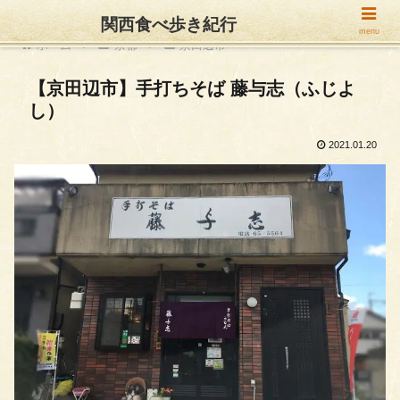
関西食べ歩き紀行
menu
ホーム
京都
京田辺市
【京田辺市】手打ちそば 藤与志（ふじよ
し）
2021.01.20