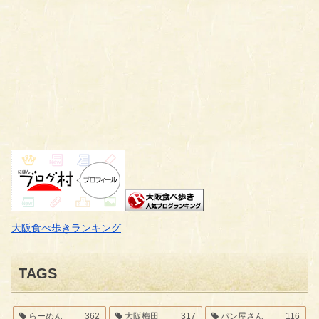
大阪食べ歩きランキング
TAGS
らーめん
362
大阪梅田
317
パン屋さん
116