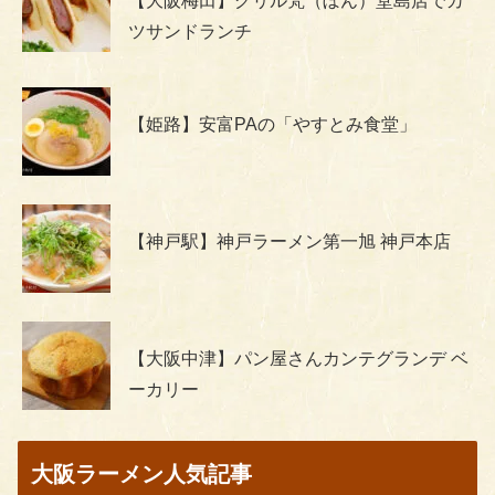
【大阪梅田】グリル梵（ぼん）堂島店でカ
ツサンドランチ
【姫路】安富PAの「やすとみ食堂」
【神戸駅】神戸ラーメン第一旭 神戸本店
【大阪中津】パン屋さんカンテグランデ ベ
ーカリー
大阪ラーメン人気記事