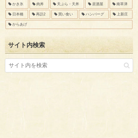
かき氷
肉丼
天ぷら・天丼
居酒屋
南草津
日本橋
再訪2
買い食い
ハンバーグ
上新庄
からあげ
サイト内検索