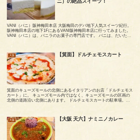
ニ）の絶品スイーツ！
VANI（バニ）阪神梅田本店 大阪梅田のデパ地下人気スイーツ紀行。
阪神梅田本店の地下1FにあるVANI阪神梅田本店に行ってみました。
VANI（バニ）は、バニラのお菓子の専門店です。 バニは、だいたい
行列ができていますが、...
【箕面】ドルチェモスカート
大阪
箕面のキューズモールの北側にあるイタリアンのお店「ドルチェモス
カート」に。 キューズモール内ではなく、キューズモールの区画の
北側の道路沿い北側にあります。 ドルチェモスカートの駐車場。お
店の横にあります。平日でもお昼どきは満車近くなっ...
【大阪 天六】ナミニノカレー
大阪