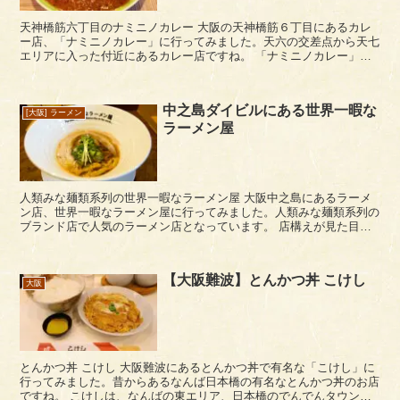
天神橋筋六丁目のナミニノカレー 大阪の天神橋筋６丁目にあるカレ
ー店、「ナミニノカレー」に行ってみました。天六の交差点から天七
エリアに入った付近にあるカレー店ですね。 「ナミニノカレー」
は、ちょっとわかりにくい場所にありま...
中之島ダイビルにある世界一暇な
[大阪] ラーメン
ラーメン屋
人類みな麺類系列の世界一暇なラーメン屋 大阪中之島にあるラーメ
ン店、世界一暇なラーメン屋に行ってみました。人類みな麺類系列の
ブランド店で人気のラーメン店となっています。 店構えが見た目か
らして明らかラーメン屋さんぽく無い感じですが、都市...
【大阪難波】とんかつ丼 こけし
大阪
とんかつ丼 こけし 大阪難波にあるとんかつ丼で有名な「こけし」に
行ってみました。昔からあるなんば日本橋の有名なとんかつ丼のお店
ですね。 こけしは、なんばの東エリア、日本橋のでんでんタウン電