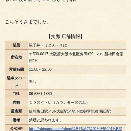
ごちそうさまでした。
【笑卵 店舗情報】
業態
親子丼・うどん・そば
〒530-0017 大阪府大阪市北区角田町9−２６ 新梅田食堂
所在地
街1F
営業時間
11:00～22:30
駐車スペー
無し
ス
TEL
06-6361-1880
席数
１０席ぐらい（カウンター席のみ）
最寄駅
阪急梅田駅／JR大阪駅／地下鉄御堂筋線 梅田駅
備考
禁煙と思われます。
公式HP
http://shinume.com/shop/%E7%AC%91%E5%91%B3/