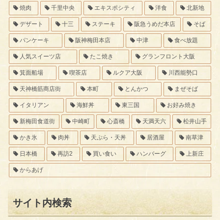
焼肉
千里中央
エキスポシティ
洋食
北新地
デザート
十三
ステーキ
阪急うめだ本店
そば
パンケーキ
阪神梅田本店
中津
食べ放題
人気スイーツ店
たこ焼き
グランフロント大阪
箕面船場
喫茶店
ルクア大阪
川西能勢口
天神橋筋商店街
本町
とんかつ
まぜそば
イタリアン
海鮮丼
東三国
お好み焼き
新梅田食道街
中崎町
心斎橋
天満天六
松井山手
かき氷
肉丼
天ぷら・天丼
居酒屋
南草津
日本橋
再訪2
買い食い
ハンバーグ
上新庄
からあげ
サイト内検索