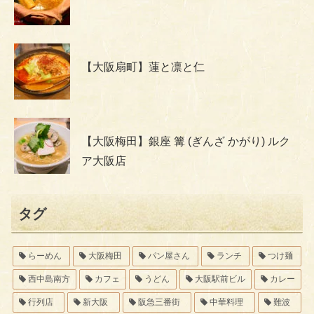
【大阪扇町】蓮と凛と仁
【大阪梅田】銀座 篝 (ぎんざ かがり) ルク
ア大阪店
タグ
らーめん
大阪梅田
パン屋さん
ランチ
つけ麺
西中島南方
カフェ
うどん
大阪駅前ビル
カレー
行列店
新大阪
阪急三番街
中華料理
難波