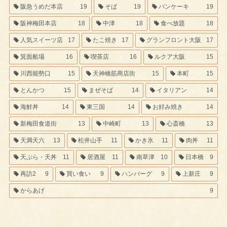
阪急うめだ本店
19
そば
19
パンケーキ
19
阪神梅田本店
18
中津
18
食べ放題
18
人気スイーツ店
17
たこ焼き
17
グランフロント大阪
17
箕面船場
16
喫茶店
16
ルクア大阪
15
川西能勢口
15
天神橋筋商店街
15
本町
15
とんかつ
15
まぜそば
14
イタリアン
14
海鮮丼
14
東三国
14
お好み焼き
14
新梅田食道街
13
中崎町
13
心斎橋
13
天満天六
13
松井山手
11
かき氷
11
肉丼
11
天ぷら・天丼
11
居酒屋
11
南草津
10
日本橋
9
再訪2
9
買い食い
9
ハンバーグ
9
上新庄
9
からあげ
9