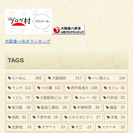
大阪食べ歩きランキング
TAGS
らーめん
362
大阪梅田
317
パン屋さん
116
ランチ
113
つけ麺
113
西中島南方
108
カフェ
91
うどん
74
大阪駅前ビル
67
カレー
62
行列店
52
新大阪
49
阪急三番街
39
中華料理
39
難波
37
焼肉
32
千里中央
29
エキスポシティ
27
洋食
24
北新地
23
デザート
23
十三
22
ステーキ
22