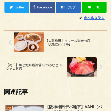
Twitter
Facebook
はてブ
LINE
食べ歩き旅人
【大阪梅田】オマール海老の店
「UOMO(ウオモ)」
【梅田】魚と海鮮鮨酒場 街のみなと ル
クア大阪店
関連記事
【阪神梅田デパ地下】VANI（バ
大阪