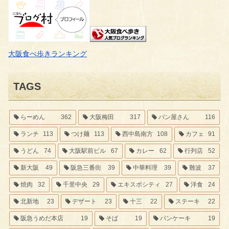
大阪食べ歩きランキング
TAGS
らーめん
362
大阪梅田
317
パン屋さん
116
ランチ
113
つけ麺
113
西中島南方
108
カフェ
91
うどん
74
大阪駅前ビル
67
カレー
62
行列店
52
新大阪
49
阪急三番街
39
中華料理
39
難波
37
焼肉
32
千里中央
29
エキスポシティ
27
洋食
24
北新地
23
デザート
23
十三
22
ステーキ
22
阪急うめだ本店
19
そば
19
パンケーキ
19