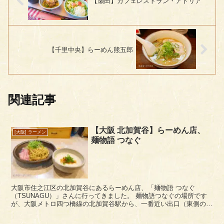
【瀬田】カフェレストラン・アドリア
【千里中央】らーめん熊五郎
関連記事
【大阪 北加賀谷】らーめん店、
[大阪] ラーメン
麺物語 つなぐ
大阪市住之江区の北加賀谷にあるらーめん店、「麺物語 つなぐ
（TSUNAGU）」さんに行ってきました。 麺物語つなぐの場所です
が、大阪メトロ四つ橋線の北加賀谷駅から、一番近い出口（東側の南
東ELVで地上に）を出て、南東に徒歩５分ぐらい...