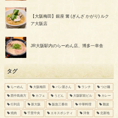
【大阪梅田】銀座 篝 (ぎんざ かがり) ルク
ア大阪店
JR大阪駅内のらーめん店、博多一幸舎
タグ
らーめん
大阪梅田
パン屋さん
ランチ
つけ麺
西中島南方
カフェ
うどん
大阪駅前ビル
カレー
行列店
新大阪
阪急三番街
中華料理
難波
焼肉
千里中央
エキスポシティ
洋食
北新地