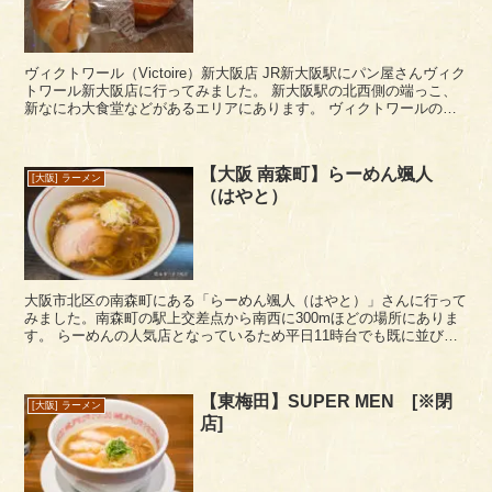
ヴィクトワール（Victoire）新大阪店 JR新大阪駅にパン屋さんヴィク
トワール新大阪店に行ってみました。 新大阪駅の北西側の端っこ、
新なにわ大食堂などがあるエリアにあります。 ヴィクトワールの運
営は、株式会社コスモ ベ...
【大阪 南森町】らーめん颯人
[大阪] ラーメン
（はやと）
大阪市北区の南森町にある「らーめん颯人（はやと）」さんに行って
みました。南森町の駅上交差点から南西に300mほどの場所にありま
す。 らーめんの人気店となっているため平日11時台でも既に並びが
できていました。なんでも、長堀にあるカドヤ食堂...
【東梅田】SUPER MEN [※閉
[大阪] ラーメン
店]