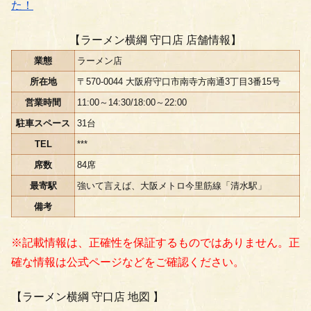
た！
【ラーメン横綱 守口店 店舗情報】
業態
ラーメン店
所在地
〒570-0044 大阪府守口市南寺方南通3丁目3番15号
営業時間
11:00～14:30/18:00～22:00
駐車スペース
31台
TEL
***
席数
84席
最寄駅
強いて言えば、大阪メトロ今里筋線「清水駅」
備考
※記載情報は、正確性を保証するものではありません。正
確な情報は公式ページなどをご確認ください。
【ラーメン横綱 守口店 地図 】