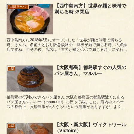
【西中島南方】世界が麺と味噌で
[大阪] ラーメン
満ちる時 ※閉店
西中島南方に2018年3月にオープンした「世界が麺と味噌で満ちる
時」さんへ。名前のとおり阪急淡路の「世界が麺で満ちる時」の姉妹
店ですね。※その後、店名は「世界が麺と◯◯で満ちる時」に変わっ
ています。 「またもや西中島にらーめん店！(;...
【大阪都島】都島駅すぐの人気の
大阪
パン屋さん、マルルー
都島駅の行列のできるパン屋さん 大阪市都島区の都島駅近くにある
パン屋さんマルルー（mauruuru）に行ってみました。店内のスペー
スの都合上、入場制限が5人ぐらいという制限がありますが、よく人
が並んでいる人気のパン屋さんです。なお、関テ...
【大阪・新大阪】ヴィクトワール
大阪
（Victoire）