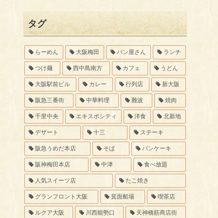
タグ
らーめん
大阪梅田
パン屋さん
ランチ
つけ麺
西中島南方
カフェ
うどん
大阪駅前ビル
カレー
行列店
新大阪
阪急三番街
中華料理
難波
焼肉
千里中央
エキスポシティ
洋食
北新地
デザート
十三
ステーキ
阪急うめだ本店
そば
パンケーキ
阪神梅田本店
中津
食べ放題
人気スイーツ店
たこ焼き
グランフロント大阪
箕面船場
喫茶店
ルクア大阪
川西能勢口
天神橋筋商店街