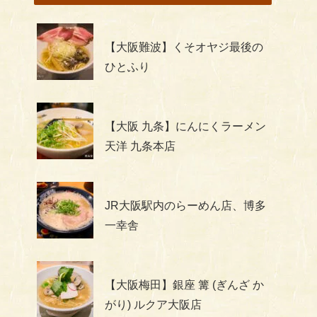
【大阪難波】くそオヤジ最後の
ひとふり
【大阪 九条】にんにくラーメン
天洋 九条本店
JR大阪駅内のらーめん店、博多
一幸舎
【大阪梅田】銀座 篝 (ぎんざ か
がり) ルクア大阪店