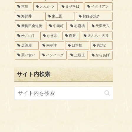
本町
とんかつ
まぜそば
イタリアン
海鮮丼
東三国
お好み焼き
新梅田食道街
中崎町
心斎橋
天満天六
松井山手
かき氷
肉丼
天ぷら・天丼
居酒屋
南草津
日本橋
再訪2
買い食い
ハンバーグ
上新庄
からあげ
サイト内検索