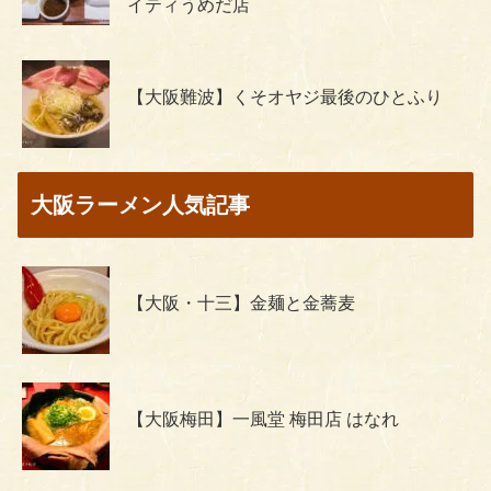
イティうめだ店
【大阪難波】くそオヤジ最後のひとふり
大阪ラーメン人気記事
【大阪・十三】金麺と金蕎麦
【大阪梅田】一風堂 梅田店 はなれ