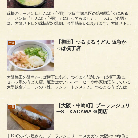
緑橋のラーメン店しんば（心羽） 大阪市城東区の緑橋駅近くにある
ラーメン店「しんば（心羽）」に行ってみました。 しんば（心羽）
は、大阪メトロの緑橋駅の北側、今里筋沿いにあります。大阪メトロ
の緑橋駅６番出口から出てすぐですね。店内...
【梅田】つるまるうどん 阪急か
大阪
っぱ横丁店
大阪梅田の阪急かっぱ横丁にある、つるまる饂飩 かっぱ横丁店に。
セルフ系のうどん店、運営はホノルルコーヒーや串家物語をしている
大手飲食チェーンの（株）フジフードシステム。つるまるうどんは、
5～6年前ぐらいまで西中島にもありました。評判は悪...
【大阪・中崎町】ブーランジュリ
大阪
ーS・KAGAWA ※閉店
中崎町のパン屋さん、ブーランジェリーエスカガワ 大阪の中崎町に