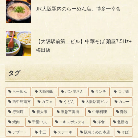
JR大阪駅内のらーめん店、博多一幸舎
【大阪駅前第二ビル】中華そば 麺屋7.5Hz+
梅田店
タグ
らーめん
大阪梅田
パン屋さん
ランチ
つけ麺
西中島南方
カフェ
うどん
大阪駅前ビル
カレー
行列店
新大阪
阪急三番街
中華料理
難波
焼肉
千里中央
エキスポシティ
洋食
北新地
デザート
十三
ステーキ
阪急うめだ本店
そば