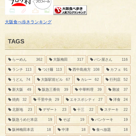
大阪食べ歩きランキング
TAGS
らーめん
362
大阪梅田
317
パン屋さん
116
ランチ
113
つけ麺
113
西中島南方
108
カフェ
91
うどん
74
大阪駅前ビル
67
カレー
62
行列店
52
新大阪
49
阪急三番街
39
中華料理
39
難波
37
焼肉
32
千里中央
29
エキスポシティ
27
洋食
24
北新地
23
デザート
23
十三
22
ステーキ
22
阪急うめだ本店
19
そば
19
パンケーキ
19
阪神梅田本店
18
中津
18
食べ放題
18