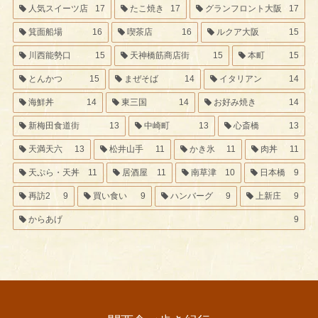
人気スイーツ店
17
たこ焼き
17
グランフロント大阪
17
箕面船場
16
喫茶店
16
ルクア大阪
15
川西能勢口
15
天神橋筋商店街
15
本町
15
とんかつ
15
まぜそば
14
イタリアン
14
海鮮丼
14
東三国
14
お好み焼き
14
新梅田食道街
13
中崎町
13
心斎橋
13
天満天六
13
松井山手
11
かき氷
11
肉丼
11
天ぷら・天丼
11
居酒屋
11
南草津
10
日本橋
9
再訪2
9
買い食い
9
ハンバーグ
9
上新庄
9
からあげ
9