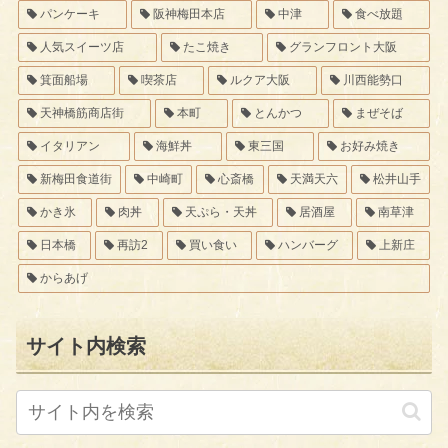
パンケーキ
阪神梅田本店
中津
食べ放題
人気スイーツ店
たこ焼き
グランフロント大阪
箕面船場
喫茶店
ルクア大阪
川西能勢口
天神橋筋商店街
本町
とんかつ
まぜそば
イタリアン
海鮮丼
東三国
お好み焼き
新梅田食道街
中崎町
心斎橋
天満天六
松井山手
かき氷
肉丼
天ぷら・天丼
居酒屋
南草津
日本橋
再訪2
買い食い
ハンバーグ
上新庄
からあげ
サイト内検索