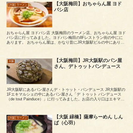
【大阪梅田】おちゃらん屋 ヨド
[大阪] ラーメン
バシ店
おちゃらん屋 ヨドバシ店 大阪梅田のラーメン店、おちゃらん屋 ヨド
バシ店に行ってみました。ヨドバシ梅田の8Fレストラン街の中にに
あります。 おちゃらん屋は、かなり昔にJR大阪駅ビルの中にありま
したが駅改装工事などの影響で閉店していま...
【大阪梅田】JR大阪駅のパン屋
大阪
さん、デトゥットパンデュース
JR大阪駅にあるパン屋さんデ・トゥット・パンデュース JR大阪駅の
1Fエキマルシェの中にあるパン屋さん「デ トゥット パンデュース
（de tout Painduce）」に行ってみました。お店の入り口はエキマル
シェ大阪内と、JR桜橋口改...
【大阪 緑橋】薩摩らーめん しん
[大阪] ラーメン
ば（心羽）