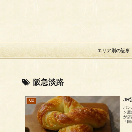
エリア別の記事
阪急淡路
J
大阪
パン工房マサト 大阪
ン屋
が店舗になって
「国