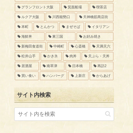
グランフロント大阪
箕面船場
喫茶店
ルクア大阪
川西能勢口
天神橋筋商店街
本町
とんかつ
まぜそば
イタリアン
海鮮丼
東三国
お好み焼き
新梅田食道街
中崎町
心斎橋
天満天六
松井山手
かき氷
肉丼
天ぷら・天丼
居酒屋
南草津
日本橋
再訪2
買い食い
ハンバーグ
上新庄
からあげ
サイト内検索