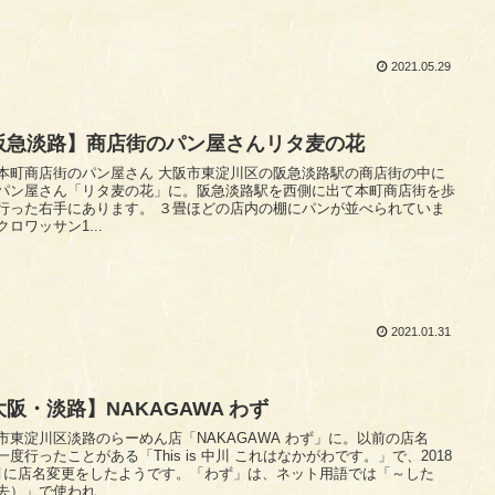
2021.05.29
阪急淡路】商店街のパン屋さんリタ麦の花
店街のパン屋さん 大阪市東淀川区の阪急淡路駅の商店街の中に
パン屋さん「リタ麦の花」に。阪急淡路駅を西側に出て本町商店街を歩
右手にあります。 ３畳ほどの店内の棚にパンが並べられていま
クロワッサン1...
2021.01.31
大阪・淡路】NAKAGAWA わず
市東淀川区淡路のらーめん店「NAKAGAWA わず」に。以前の店名
一度行ったことがある「This is 中川 これはなかがわです。」で、2018
月に店名変更をしたようです。「わず」は、ネット用語では「～した
去）」で使われ...