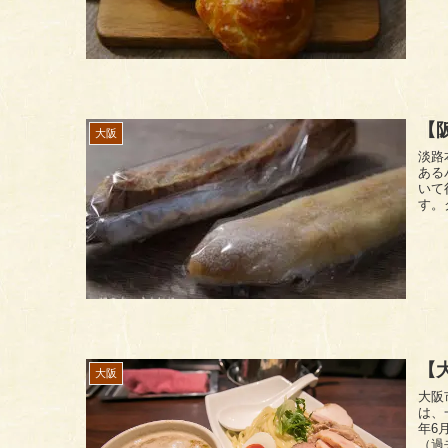
【
大阪
淡路本町商
ある
いて行った
す。
【
大阪
大阪
は、
年6
（過