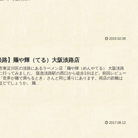
2019.02.08
淡路】麺や輝（てる）大阪淡路店
市東淀川区の淡路にあるラーメン店「麺や輝（めんやてる） 大阪淡路
に行ってみました。 阪急淡路駅の西口から徒歩1分ほど。前回レビュー
「世界が麺で満ちるとき」さんと同じ通りにあります。両店の距離は
40mほどでしょうか。 麺...
2017.08.12