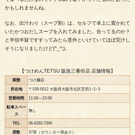
かもしれませんね。
なお、出汁わり（スープ割）は、セルフで卓上に置かれて
いたかつおだしスープを入れてみました。合ってるのか？
と半信半疑ですすってみたら意外といけていてほぼ完汁し
そうになりましたけど(^_^;)。
【つけめんTETSU 阪急三番街店 店舗情報】
業態
つけ麺店
所在地
〒530-0012 大阪府大阪市北区芝田1−1−3
営業時間
11:00～23:00
駐車スペー
無し
ス
TEL
06-6292-7345
席数
37席（カウンター席あり）