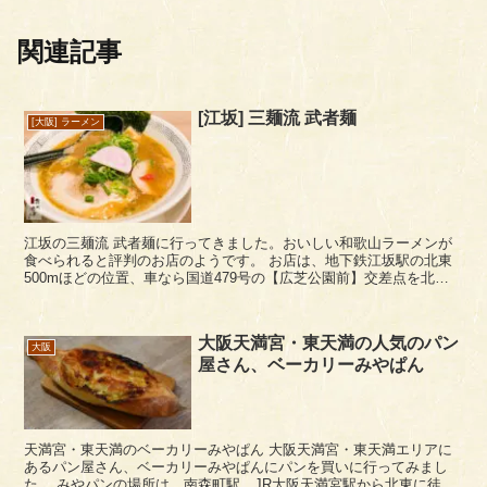
関連記事
[江坂] 三麺流 武者麺
[大阪] ラーメン
江坂の三麺流 武者麺に行ってきました。おいしい和歌山ラーメンが
食べられると評判のお店のようです。 お店は、地下鉄江坂駅の北東
500mほどの位置、車なら国道479号の【広芝公園前】交差点を北折
し、マルショウさんを左にみつつ350mほど進んだ...
大阪天満宮・東天満の人気のパン
大阪
屋さん、ベーカリーみやぱん
天満宮・東天満のベーカリーみやぱん 大阪天満宮・東天満エリアに
あるパン屋さん、ベーカリーみやぱんにパンを買いに行ってみまし
た。 みやパンの場所は、南森町駅、JR大阪天満宮駅から北東に徒歩