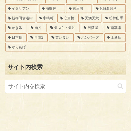
イタリアン
海鮮丼
東三国
お好み焼き
新梅田食道街
中崎町
心斎橋
天満天六
松井山手
かき氷
肉丼
天ぷら・天丼
居酒屋
南草津
日本橋
再訪2
買い食い
ハンバーグ
上新庄
からあげ
サイト内検索