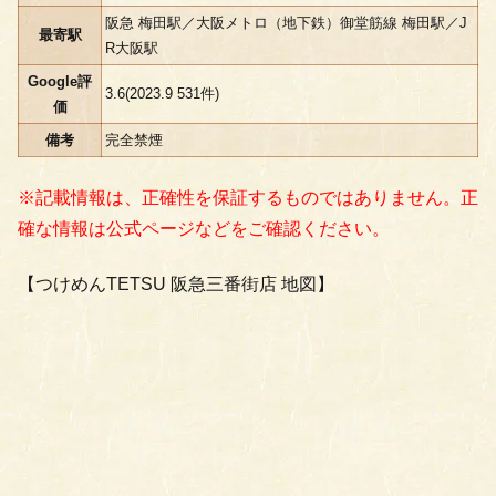
阪急 梅田駅／大阪メトロ（地下鉄）御堂筋線 梅田駅／J
最寄駅
R大阪駅
Google評
3.6(2023.9 531件)
価
備考
完全禁煙
※記載情報は、正確性を保証するものではありません。正
確な情報は公式ページなどをご確認ください。
【つけめんTETSU 阪急三番街店 地図】