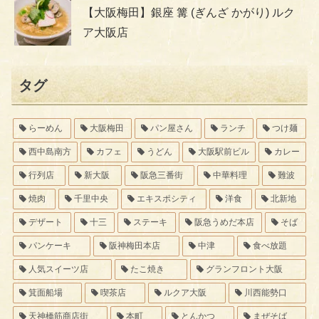
【大阪梅田】銀座 篝 (ぎんざ かがり) ルク
ア大阪店
タグ
らーめん
大阪梅田
パン屋さん
ランチ
つけ麺
西中島南方
カフェ
うどん
大阪駅前ビル
カレー
行列店
新大阪
阪急三番街
中華料理
難波
焼肉
千里中央
エキスポシティ
洋食
北新地
デザート
十三
ステーキ
阪急うめだ本店
そば
パンケーキ
阪神梅田本店
中津
食べ放題
人気スイーツ店
たこ焼き
グランフロント大阪
箕面船場
喫茶店
ルクア大阪
川西能勢口
天神橋筋商店街
本町
とんかつ
まぜそば