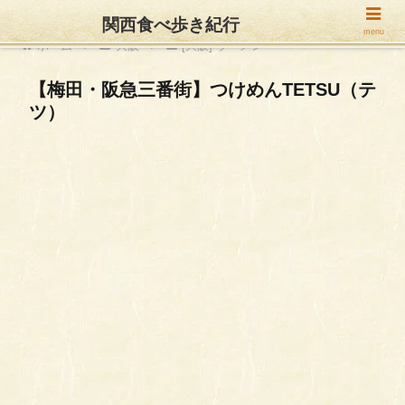
関西食べ歩き紀行
menu
ホーム
大阪
[大阪] ラーメン
【梅田・阪急三番街】つけめんTETSU（テ
ツ）