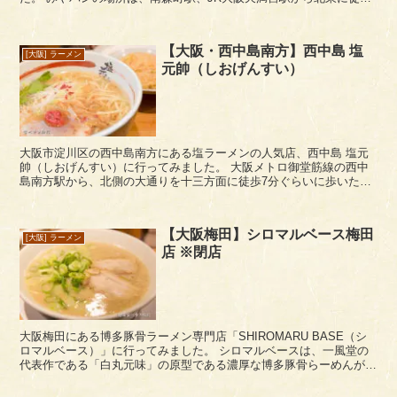
4～5分ぐらいの静かなエリアにあります。洋...
【大阪・西中島南方】西中島 塩
[大阪] ラーメン
元帥（しおげんすい）
大阪市淀川区の西中島南方にある塩ラーメンの人気店、西中島 塩元
帥（しおげんすい）に行ってみました。 大阪メトロ御堂筋線の西中
島南方駅から、北側の大通りを十三方面に徒歩7分ぐらいに歩いた先
の立地にあります。駐車場も3台ほど完備。
【大阪梅田】シロマルベース梅田
[大阪] ラーメン
店 ※閉店
大阪梅田にある博多豚骨ラーメン専門店「SHIROMARU BASE（シ
ロマルベース）」に行ってみました。 シロマルベースは、一風堂の
代表作である「白丸元味」の原型である濃厚な博多豚骨らーめんが食
べられるお店です。 シロマルベース梅田店...