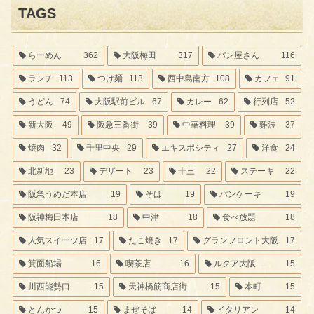
TAGS
らーめん
362
大阪梅田
317
パン屋さん
116
ランチ
113
つけ麺
113
西中島南方
108
カフェ
91
うどん
74
大阪駅前ビル
67
カレー
62
行列店
52
新大阪
49
阪急三番街
39
中華料理
39
難波
37
焼肉
32
千里中央
29
エキスポシティ
27
洋食
24
北新地
23
デザート
23
十三
22
ステーキ
22
阪急うめだ本店
19
そば
19
パンケーキ
19
阪神梅田本店
18
中津
18
食べ放題
18
人気スイーツ店
17
たこ焼き
17
グランフロント大阪
17
箕面船場
16
喫茶店
16
ルクア大阪
15
川西能勢口
15
天神橋筋商店街
15
本町
15
とんかつ
15
まぜそば
14
イタリアン
14