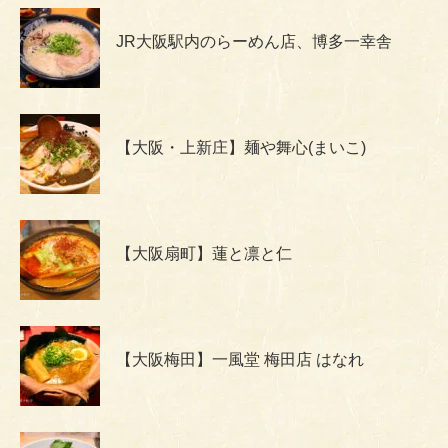
JR大阪駅内のらーめん店、博多一幸舎
【大阪・上新庄】麺や舞心(まいこ)
【大阪扇町】蓮と凛と仁
【大阪梅田】一風堂 梅田店 はなれ