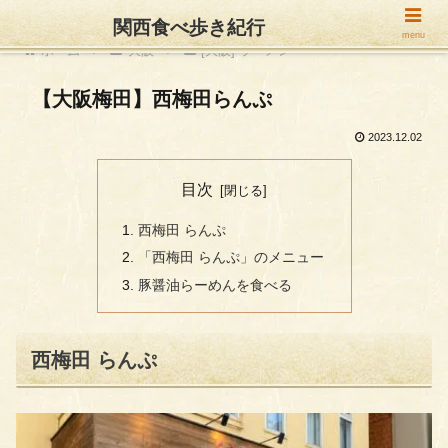
関西食べ歩き紀行
menu
ホーム
大阪
[大阪] ラーメン
【大阪梅田】西梅田らんぷ
2023.12.02
目次
西梅田 らんぷ
「西梅田 らんぷ」のメニュー
豚醤油らーめんを食べる
西梅田 らんぷ