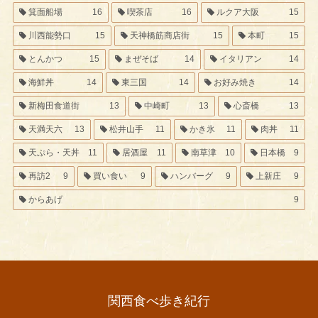
箕面船場
16
喫茶店
16
ルクア大阪
15
川西能勢口
15
天神橋筋商店街
15
本町
15
とんかつ
15
まぜそば
14
イタリアン
14
海鮮丼
14
東三国
14
お好み焼き
14
新梅田食道街
13
中崎町
13
心斎橋
13
天満天六
13
松井山手
11
かき氷
11
肉丼
11
天ぷら・天丼
11
居酒屋
11
南草津
10
日本橋
9
再訪2
9
買い食い
9
ハンバーグ
9
上新庄
9
からあげ
9
関西食べ歩き紀行