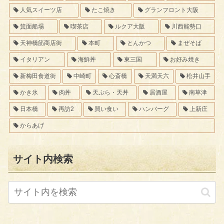
人気スイーツ店
たこ焼き
グランフロント大阪
箕面船場
喫茶店
ルクア大阪
川西能勢口
天神橋筋商店街
本町
とんかつ
まぜそば
イタリアン
海鮮丼
東三国
お好み焼き
新梅田食道街
中崎町
心斎橋
天満天六
松井山手
かき氷
肉丼
天ぷら・天丼
居酒屋
南草津
日本橋
再訪2
買い食い
ハンバーグ
上新庄
からあげ
サイト内検索