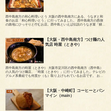
西中島南方の和心料理いとう 大阪の西中島南方にある、うなぎと和
食のお店「和心料理いとう」に行ってみました。 西中島南方の西側
の路地にひっそりと佇むお店。西中島といえば伝説のうなぎ屋「鰻
家」がありますが、こちらの鰻もなかなか定評がある...
【大阪・西中島南方】つけ麺の人
[大阪] ラーメン
気店 時屋（ときや）
西中島南方の時屋（ときや） 大阪市淀川区の西中島南方（西中島）
の人気のつけ麺店、「時屋（ときや）」に行ってみました。テレビの
グルメ系番組でも何度か（も）取り上げられているお店です。 お店
の場所は、西中島南方駅から北に進み、モスバーガーの前...
【大阪・中崎町】コーヒーとパン
大阪
マイン（main）