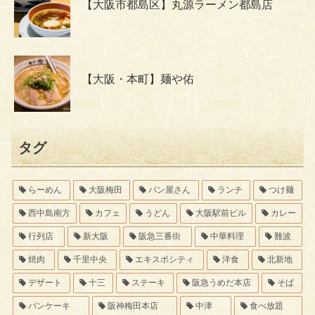
【大阪市都島区】丸源ラーメン都島店
【大阪・本町】麺や佑
タグ
らーめん
大阪梅田
パン屋さん
ランチ
つけ麺
西中島南方
カフェ
うどん
大阪駅前ビル
カレー
行列店
新大阪
阪急三番街
中華料理
難波
焼肉
千里中央
エキスポシティ
洋食
北新地
デザート
十三
ステーキ
阪急うめだ本店
そば
パンケーキ
阪神梅田本店
中津
食べ放題