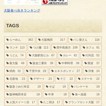
大阪食べ歩きランキング
TAGS
らーめん
362
大阪梅田
317
パン屋さん
116
ランチ
113
つけ麺
113
西中島南方
108
カフェ
91
うどん
74
大阪駅前ビル
67
カレー
62
行列店
52
新大阪
49
阪急三番街
39
中華料理
39
難波
37
焼肉
32
千里中央
29
エキスポシティ
27
洋食
24
北新地
23
デザート
23
十三
22
ステーキ
22
阪急うめだ本店
19
そば
19
パンケーキ
19
阪神梅田本店
18
中津
18
食べ放題
18
人気スイーツ店
17
たこ焼き
17
グランフロント大阪
17