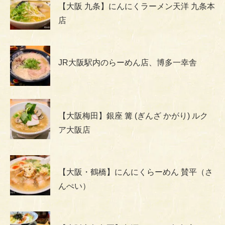
【大阪 九条】にんにくラーメン天洋 九条本
店
JR大阪駅内のらーめん店、博多一幸舎
【大阪梅田】銀座 篝 (ぎんざ かがり) ルク
ア大阪店
【大阪・鶴橋】にんにくらーめん 賛平（さ
んぺい）