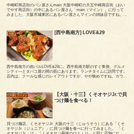
中崎町商店街のパン屋さんmain 大阪中崎町の天五中崎商店街（おい
でやす商店街）の中にあるパン屋さん「main（マイン）」に行って
みました。大阪市城東区にあるパン屋さんマインの姉妹店ですね。
ドアは引き戸です。店構えにおしゃれ感が...
[西中島南方] LOVE&29
大阪
西中島南方の肉バルLOVE&29に。西中島南方駅のすぐ東側、グルメ
シティ―とタバコ屋の間の筋にあります。ランチタイムに訪問です。
店内は、クールな感じのレイアウトですが、やや狭めですね。カウン
ター席とテーブル席があります。 ランチ...
【大阪・十三】くそオヤジJr.で貝
[大阪] ラーメン
つけ麺を食べる！
貝つけ麺店、くそオヤジJr. 大阪の十三（じゅうそう）にある「くそ
オヤジJr.（ジュニア）」に貝つけ麺を食べに行ってみました。 「く
そオヤジJr.」は、「くそオヤジ最後のひとふり」と同じ店舗になり