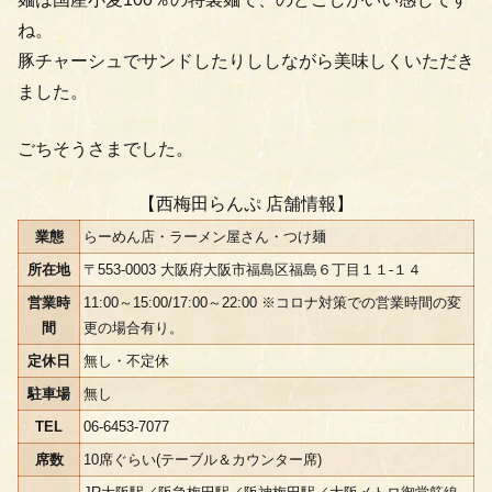
ね。
豚チャーシュでサンドしたりししながら美味しくいただき
ました。
ごちそうさまでした。
【西梅田らんぷ 店舗情報】
業態
らーめん店・ラーメン屋さん・つけ麺
所在地
〒553-0003 大阪府大阪市福島区福島６丁目１１-１４
営業時
11:00～15:00/17:00～22:00 ※コロナ対策での営業時間の変
間
更の場合有り。
定休日
無し・不定休
駐車場
無し
TEL
06-6453-7077
席数
10席ぐらい(テーブル＆カウンター席)