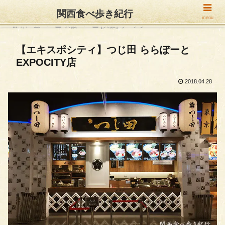
関西食べ歩き紀行
menu
ホーム
大阪
[大阪] ラーメン
【エキスポシティ】つじ田 ららぽーと
EXPOCITY店
2018.04.28