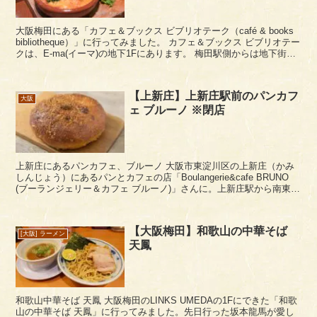
大阪梅田にある「カフェ＆ブックス ビブリオテーク（café & books
bibliotheque）」に行ってみました。 カフェ＆ブックス ビブリオテー
クは、E-ma(イーマ)の地下1Fにあります。 梅田駅側からは地下街
で、阪神...
【上新庄】上新庄駅前のパンカフ
大阪
ェ ブルーノ ※閉店
上新庄にあるパンカフェ、ブルーノ 大阪市東淀川区の上新庄（かみ
しんじょう）にあるパンとカフェの店「Boulangerie&cafe BRUNO
(ブーランジェリー＆カフェ ブルーノ)」さんに。上新庄駅から南東に
少し歩いた場所にあります...
【大阪梅田】和歌山の中華そば
[大阪] ラーメン
天鳳
和歌山中華そば 天鳳 大阪梅田のLINKS UMEDAの1Fにできた「和歌
山の中華そば 天鳳」に行ってみました。先日行った坂本龍馬が愛し