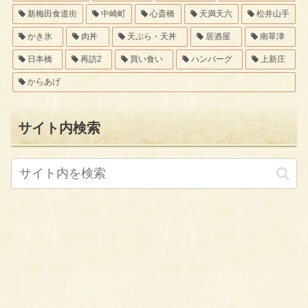
新梅田食道街
中崎町
心斎橋
天満天六
松井山手
かき氷
肉丼
天ぷら・天丼
居酒屋
南草津
日本橋
再訪2
買い食い
ハンバーグ
上新庄
からあげ
サイト内検索