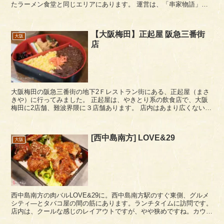
たラーメン食堂と同じエリアにあります。 運営は、「串家物語」
「つるまる饂飩」など様々なジャンルの...
【大阪梅田】正起屋 阪急三番街
大阪
店
大阪梅田の阪急三番街の地下2Ｆレストラン街にある、正起屋（まさ
きや）に行ってみました。 正起屋は、やきとり系の飲食店で、大阪
梅田に2店舗、難波界隈に３店舗あります。 店内はあまり広くない感
じです。カウンター席とテーブル席がありま...
[西中島南方] LOVE&29
大阪
西中島南方の肉バルLOVE&29に。西中島南方駅のすぐ東側、グルメ
シティ―とタバコ屋の間の筋にあります。ランチタイムに訪問です。
店内は、クールな感じのレイアウトですが、やや狭めですね。カウン
ター席とテーブル席があります。 ランチ...