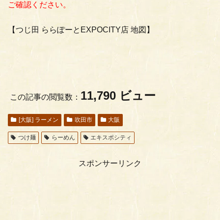
ご確認ください。
【つじ田 ららぽーとEXPOCITY店 地図】
11,790 ビュー
この記事の閲覧数：
[大阪] ラーメン
吹田市
大阪
つけ麺
らーめん
エキスポシティ
スポンサーリンク