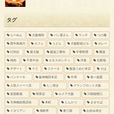
タグ
らーめん
大阪梅田
パン屋さん
ランチ
つけ麺
西中島南方
カフェ
うどん
大阪駅前ビル
カレー
行列店
新大阪
阪急三番街
中華料理
難波
焼肉
千里中央
エキスポシティ
洋食
北新地
デザート
十三
ステーキ
阪急うめだ本店
そば
パンケーキ
阪神梅田本店
中津
食べ放題
人気スイーツ店
たこ焼き
グランフロント大阪
箕面船場
喫茶店
ルクア大阪
川西能勢口
天神橋筋商店街
本町
とんかつ
まぜそば
イタリアン
海鮮丼
東三国
お好み焼き