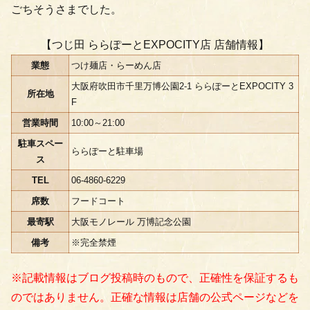
ごちそうさまでした。
【つじ田 ららぽーとEXPOCITY店 店舗情報】
業態
つけ麺店・らーめん店
大阪府吹田市千里万博公園2-1 ららぽーとEXPOCITY 3
所在地
F
営業時間
10:00～21:00
駐車スペー
ららぽーと駐車場
ス
TEL
06-4860-6229
席数
フードコート
最寄駅
大阪モノレール 万博記念公園
備考
※完全禁煙
※記載情報はブログ投稿時のもので、正確性を保証するも
のではありません。正確な情報は店舗の公式ページなどを