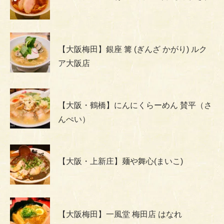
【大阪梅田】銀座 篝 (ぎんざ かがり) ルク
ア大阪店
【大阪・鶴橋】にんにくらーめん 賛平（さ
んぺい）
【大阪・上新庄】麺や舞心(まいこ)
【大阪梅田】一風堂 梅田店 はなれ