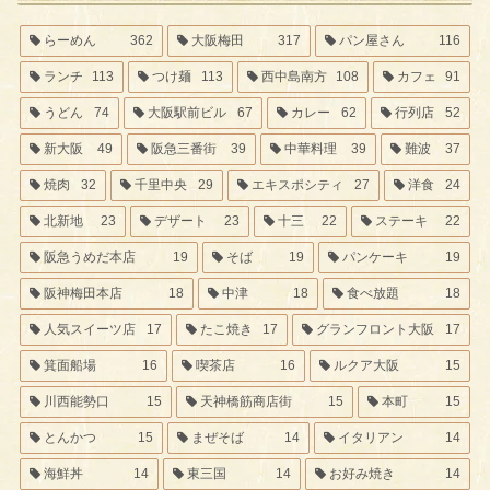
らーめん
362
大阪梅田
317
パン屋さん
116
ランチ
113
つけ麺
113
西中島南方
108
カフェ
91
うどん
74
大阪駅前ビル
67
カレー
62
行列店
52
新大阪
49
阪急三番街
39
中華料理
39
難波
37
焼肉
32
千里中央
29
エキスポシティ
27
洋食
24
北新地
23
デザート
23
十三
22
ステーキ
22
阪急うめだ本店
19
そば
19
パンケーキ
19
阪神梅田本店
18
中津
18
食べ放題
18
人気スイーツ店
17
たこ焼き
17
グランフロント大阪
17
箕面船場
16
喫茶店
16
ルクア大阪
15
川西能勢口
15
天神橋筋商店街
15
本町
15
とんかつ
15
まぜそば
14
イタリアン
14
海鮮丼
14
東三国
14
お好み焼き
14