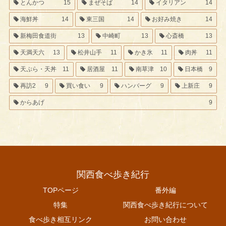
とんかつ
15
まぜそば
14
イタリアン
14
海鮮丼
14
東三国
14
お好み焼き
14
新梅田食道街
13
中崎町
13
心斎橋
13
天満天六
13
松井山手
11
かき氷
11
肉丼
11
天ぷら・天丼
11
居酒屋
11
南草津
10
日本橋
9
再訪2
9
買い食い
9
ハンバーグ
9
上新庄
9
からあげ
9
関西食べ歩き紀行
TOPページ
番外編
特集
関西食べ歩き紀行について
食べ歩き相互リンク
お問い合わせ