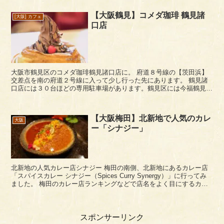
【大阪鶴見】コメダ珈琲 鶴見諸
[大阪] カフェ
口店
大阪市鶴見区のコメダ珈琲鶴見諸口店に。 府道８号線の【茨田浜】
交差点を南の府道２号線に入って少し行った先にあります。 鶴見諸
口店には３０台ほどの専用駐車場があります。鶴見区には今福鶴見に
コメダがもう一店舗ありますが、今福鶴見店の方...
【大阪梅田】北新地で人気のカレ
大阪
ー「シナジー」
北新地の人気カレー店シナジー 梅田の南側、北新地にあるカレー店
「スパイスカレー シナジー（Spices Curry Synergy）」に行ってみ
ました。 梅田のカレー店ランキングなどで店名をよく目にするカレ
ーの人気店ですね。テレビ番...
スポンサーリンク