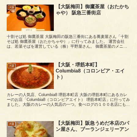
【大阪梅田】御鷹茶屋（おたかち
大阪
ゃや） 阪急三番街店
十割そば処 御鷹茶屋 大阪梅田の阪急三番街にある蕎麦屋さん「十割
そば処 御鷹茶屋（おたかちゃや）」に行ってみました。 運営会社
は、若菜そばを運営している（株）平野屋さん。 御鷹茶屋のメニュ
ー 鴨南蛮そば、五目そば、山菜そば...
【大阪・堺筋本町】
大阪
Columbia8（コロンビア・エイ
ト）
カレーの人気店、Columbia8 堺筋本町店 大阪の堺筋本町にあるカレ
ーのお店「Columbia8（コロンビアエイト） 堺筋本町店」に行ってみ
ました。大阪のカレーの人気店の一つ。食べログの１００名店にもな
っていますね。 Co...
【大阪梅田】阪急うめだ本店のパ
大阪
ン屋さん、ブーランジェリーアン