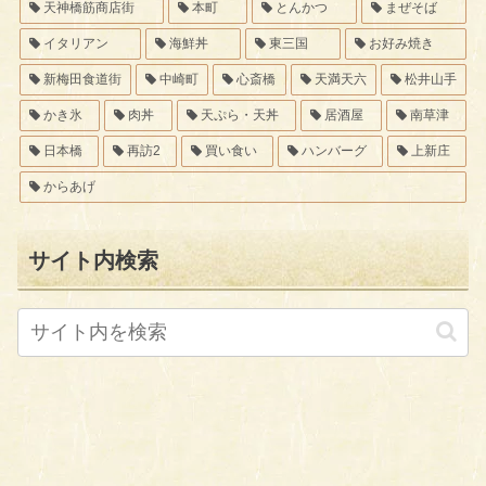
天神橋筋商店街
本町
とんかつ
まぜそば
イタリアン
海鮮丼
東三国
お好み焼き
新梅田食道街
中崎町
心斎橋
天満天六
松井山手
かき氷
肉丼
天ぷら・天丼
居酒屋
南草津
日本橋
再訪2
買い食い
ハンバーグ
上新庄
からあげ
サイト内検索