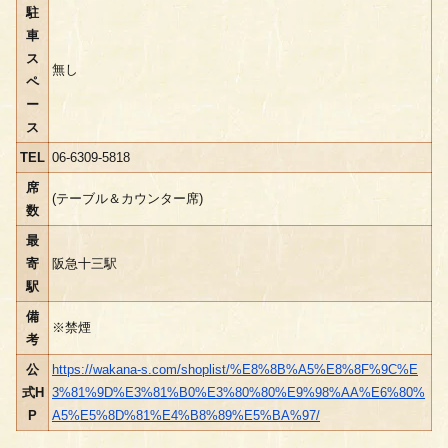
駐
車
ス
無し
ペ
ー
ス
TEL
06-6309-5818
席
(テーブル＆カウンター席)
数
最
寄
阪急十三駅
駅
備
※禁煙
考
公
https://wakana-s.com/shoplist/%E8%8B%A5%E8%8F%9C%E
式H
3%81%9D%E3%81%B0%E3%80%80%E9%98%AA%E6%80%
P
A5%E5%8D%81%E4%B8%89%E5%BA%97/