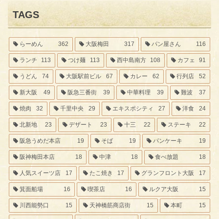
TAGS
らーめん
362
大阪梅田
317
パン屋さん
116
ランチ
113
つけ麺
113
西中島南方
108
カフェ
91
うどん
74
大阪駅前ビル
67
カレー
62
行列店
52
新大阪
49
阪急三番街
39
中華料理
39
難波
37
焼肉
32
千里中央
29
エキスポシティ
27
洋食
24
北新地
23
デザート
23
十三
22
ステーキ
22
阪急うめだ本店
19
そば
19
パンケーキ
19
阪神梅田本店
18
中津
18
食べ放題
18
人気スイーツ店
17
たこ焼き
17
グランフロント大阪
17
箕面船場
16
喫茶店
16
ルクア大阪
15
川西能勢口
15
天神橋筋商店街
15
本町
15