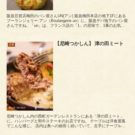
阪急百貨店梅田のパン屋さんUN(アン) 阪急梅田本店の地下1Fにある
ブーランジェリー アン（Boulangerie un）に。阪急デパ地下のパン屋
さんですね。「un」は、フランス語の「1」の意味で、1番のお気に
入りパン屋さんになるとい...
【尼崎つかしん】 津の田ミート
兵庫
尼崎つかしん内の西町ガーデンレストランにある「津の田ミート」
に。ハンバーグと和牛ステーキのお店ですね。 テーブルは洋食屋風
でこんな感じ。 店内は奥への細長く続いていて、左手にテーブルが
並んでいる感じです。二人掛け席があるので、おひと...