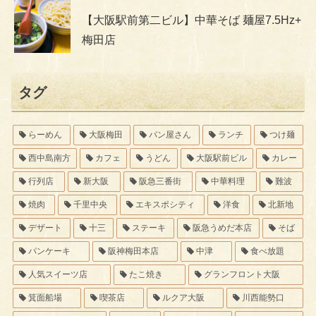
【大阪駅前第二ビル】中華そば 麺屋7.5Hz+
梅田店
タグ
らーめん
大阪梅田
パン屋さん
ランチ
つけ麺
西中島南方
カフェ
うどん
大阪駅前ビル
カレー
行列店
新大阪
阪急三番街
中華料理
難波
焼肉
千里中央
エキスポシティ
洋食
北新地
デザート
十三
ステーキ
阪急うめだ本店
そば
パンケーキ
阪神梅田本店
中津
食べ放題
人気スイーツ店
たこ焼き
グランフロント大阪
箕面船場
喫茶店
ルクア大阪
川西能勢口