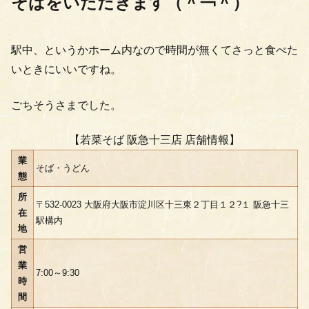
そばをいただきます（＾￢＾）
駅中、というかホーム内なので時間が無くてさっと食べた
いときにいいですね。
ごちそうさまでした。
【若菜そば 阪急十三店 店舗情報】
業
そば・うどん
態
所
〒532-0023 大阪府大阪市淀川区十三東２丁目１２?１ 阪急十三
在
駅構内
地
営
業
7:00～9:30
時
間