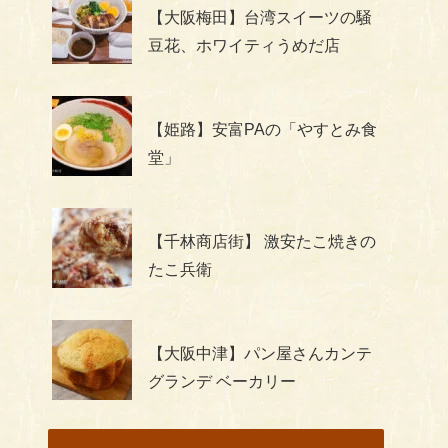
【大阪梅田】台湾スイーツの騒
豆花、ホワイティうめだ店
【姫路】安富PAの「やすとみ食
堂」
【千林商店街】 激安たこ焼きの
たこ兵衛
【大阪中津】パン屋さんカンテ
グランデ ベーカリー