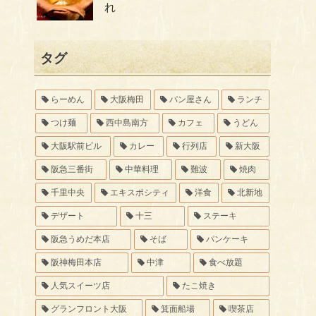
れ
タグ
らーめん
大阪梅田
パン屋さん
ランチ
つけ麺
西中島南方
カフェ
うどん
大阪駅前ビル
カレー
行列店
新大阪
阪急三番街
中華料理
難波
焼肉
千里中央
エキスポシティ
洋食
北新地
デザート
十三
ステーキ
阪急うめだ本店
そば
パンケーキ
阪神梅田本店
中津
食べ放題
人気スイーツ店
たこ焼き
グランフロント大阪
箕面船場
喫茶店