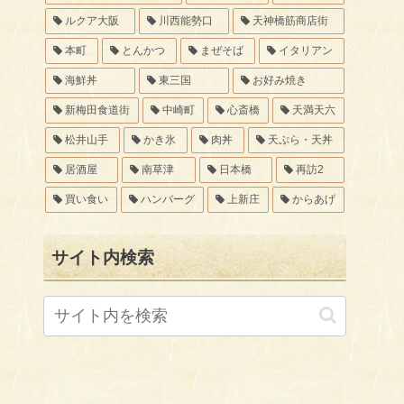
ルクア大阪
川西能勢口
天神橋筋商店街
本町
とんかつ
まぜそば
イタリアン
海鮮丼
東三国
お好み焼き
新梅田食道街
中崎町
心斎橋
天満天六
松井山手
かき氷
肉丼
天ぷら・天丼
居酒屋
南草津
日本橋
再訪2
買い食い
ハンバーグ
上新庄
からあげ
サイト内検索