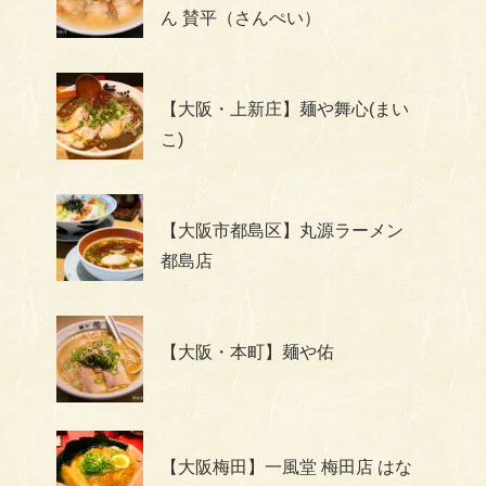
ん 賛平（さんぺい）
【大阪・上新庄】麺や舞心(まい
こ)
【大阪市都島区】丸源ラーメン
都島店
【大阪・本町】麺や佑
【大阪梅田】一風堂 梅田店 はな