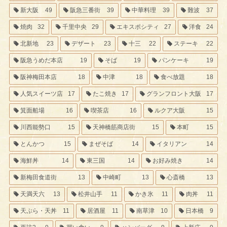
新大阪
49
阪急三番街
39
中華料理
39
難波
37
焼肉
32
千里中央
29
エキスポシティ
27
洋食
24
北新地
23
デザート
23
十三
22
ステーキ
22
阪急うめだ本店
19
そば
19
パンケーキ
19
阪神梅田本店
18
中津
18
食べ放題
18
人気スイーツ店
17
たこ焼き
17
グランフロント大阪
17
箕面船場
16
喫茶店
16
ルクア大阪
15
川西能勢口
15
天神橋筋商店街
15
本町
15
とんかつ
15
まぜそば
14
イタリアン
14
海鮮丼
14
東三国
14
お好み焼き
14
新梅田食道街
13
中崎町
13
心斎橋
13
天満天六
13
松井山手
11
かき氷
11
肉丼
11
天ぷら・天丼
11
居酒屋
11
南草津
10
日本橋
9