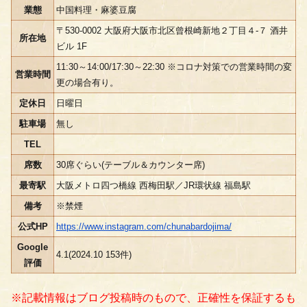
業態
中国料理・麻婆豆腐
〒530-0002 大阪府大阪市北区曾根崎新地２丁目４-７ 酒井
所在地
ビル 1F
11:30～14:00/17:30～22:30 ※コロナ対策での営業時間の変
営業時間
更の場合有り。
定休日
日曜日
駐車場
無し
TEL
席数
30席ぐらい(テーブル＆カウンター席)
最寄駅
大阪メトロ四つ橋線 西梅田駅／JR環状線 福島駅
備考
※禁煙
公式HP
https://www.instagram.com/chunabardojima/
Google
4.1(2024.10 153件)
評価
※記載情報はブログ投稿時のもので、正確性を保証するも