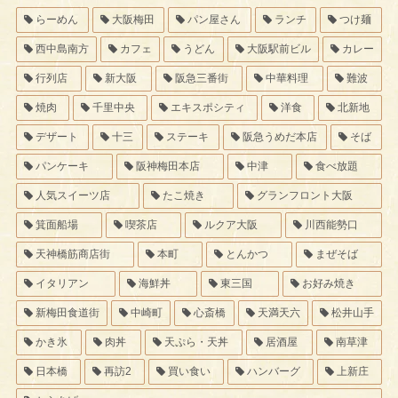
らーめん
大阪梅田
パン屋さん
ランチ
つけ麺
西中島南方
カフェ
うどん
大阪駅前ビル
カレー
行列店
新大阪
阪急三番街
中華料理
難波
焼肉
千里中央
エキスポシティ
洋食
北新地
デザート
十三
ステーキ
阪急うめだ本店
そば
パンケーキ
阪神梅田本店
中津
食べ放題
人気スイーツ店
たこ焼き
グランフロント大阪
箕面船場
喫茶店
ルクア大阪
川西能勢口
天神橋筋商店街
本町
とんかつ
まぜそば
イタリアン
海鮮丼
東三国
お好み焼き
新梅田食道街
中崎町
心斎橋
天満天六
松井山手
かき氷
肉丼
天ぷら・天丼
居酒屋
南草津
日本橋
再訪2
買い食い
ハンバーグ
上新庄