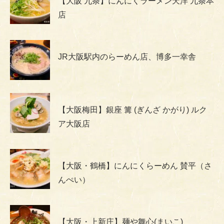
【大阪 九条】にんにくラーメン天洋 九条本
店
JR大阪駅内のらーめん店、博多一幸舎
【大阪梅田】銀座 篝 (ぎんざ かがり) ルク
ア大阪店
【大阪・鶴橋】にんにくらーめん 賛平（さ
んぺい）
【大阪・上新庄】麺や舞心(まいこ)