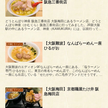
阪急三番街店
どうとんぼり神座 阪急三番街店 大阪梅田にあるラーメン店、どうと
んぼり神座（かむくら）阪急三番街店に行ってみました。JR新大阪
駅の中にあるラーメン店、神座（KAMUKURA）には、以前行ってい
ます。 神座の阪急三番街店ですが、地...
【大阪難波】なんばらーめん一座
[大阪] ラーメン
ひるがお
大阪難波のエディオン9Fなんばらーめん一座にある、「塩ラーメン
専門 ひるがお」に。東京の有名らーめん店で、このなんばらーめん
一座にも出店している「せたがや」の二毛作ブランドだそうです。二
毛作って、要は第二ブランドということなのかな！？...
【大阪梅田】京都麺屋たけ井 阪
[大阪] ラーメン
急梅田店