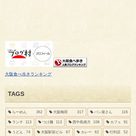
大阪食べ歩きランキング
TAGS
らーめん
362
大阪梅田
317
パン屋さん
116
ランチ
113
つけ麺
113
西中島南方
108
カフェ
91
うどん
74
大阪駅前ビル
67
カレー
62
行列店
52