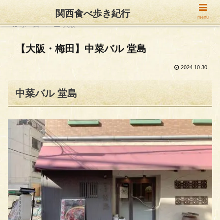
関西食べ歩き紀行
menu
ホーム
大阪
【大阪・梅田】中菜バル 堂島
2024.10.30
中菜バル 堂島