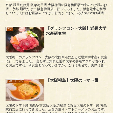
京都 麺屋たけ井 阪急梅田店 大阪梅田の阪急梅田駅の中のつけ麺のお
店、京都 麺屋たけ井 阪急梅田店に行ってみました。阪急電車を利用
している人にはお馴染みですが、行列ができている人気のつけ麺店に
なります。 店名に「京都」と付いています...
【グランフロント大阪】近畿大学
大阪
水産研究室
大阪梅田のグランフロント大阪の北館６階にある近畿大学水産研究室
に行ってみました。 言わずと知れた近畿大学の養殖マグロが食べれ
るお店ですね。研究室となっていますが、これは店名で、実際は普通
のレストランとかわりません。運営自体は近大ではなく...
【大阪福島】太陽のトマト麺
[大阪] ラーメン
太陽のトマト麺 福島駅前支店 大阪の福島にある太陽のトマト麺 福島
駅前支店に行ってみました。店名の通りトマトラーメンのお店です。