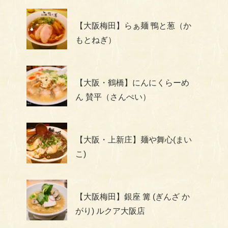
【大阪梅田】らぁ麺 鴨と葱（か
もとねぎ）
【大阪・鶴橋】にんにくらーめ
ん 賛平（さんぺい）
【大阪・上新庄】麺や舞心(まい
こ)
【大阪梅田】銀座 篝 (ぎんざ か
がり) ルクア大阪店