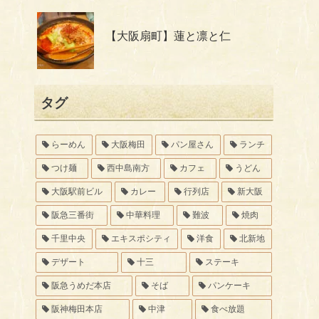
【大阪扇町】蓮と凛と仁
タグ
らーめん
大阪梅田
パン屋さん
ランチ
つけ麺
西中島南方
カフェ
うどん
大阪駅前ビル
カレー
行列店
新大阪
阪急三番街
中華料理
難波
焼肉
千里中央
エキスポシティ
洋食
北新地
デザート
十三
ステーキ
阪急うめだ本店
そば
パンケーキ
阪神梅田本店
中津
食べ放題