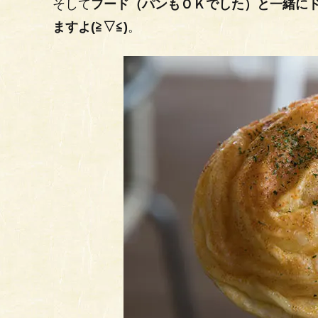
そして
フード（パンもＯＫでした）と一緒にド
ますよ(≧▽≦)
。