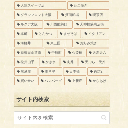
人気スイーツ店
たこ焼き
グランフロント大阪
箕面船場
喫茶店
ルクア大阪
川西能勢口
天神橋筋商店街
本町
とんかつ
まぜそば
イタリアン
海鮮丼
東三国
お好み焼き
新梅田食道街
中崎町
心斎橋
天満天六
松井山手
かき氷
肉丼
天ぷら・天丼
居酒屋
南草津
日本橋
再訪2
買い食い
ハンバーグ
上新庄
からあげ
サイト内検索