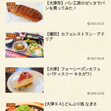
【大津市】パン工房ロゼッタでパ
大津市
ンを買ってみた！
2021.01.21
【瀬田】カフェレストラン・アド
大津市
リア
2017.06.24
【大津】フォーシーズンカフェ
大津市
（パティスリー キタガワ）
2016.12.04
[大津ＳＡ] どんぶり処 なぎさ
大津市