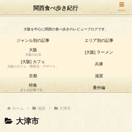
関西食べ歩き紀行
関西食べ歩き紀行
menu
大阪を中心に関西の食べ歩きのレビューブログです。
ジャンル別の記事
エリア別の記事
大阪
[大阪] ラーメン
大阪のお店
[大阪] カフェ
兵庫
大阪のカフェ・喫茶店・デザート店
の食べ歩き情報です。
京都
滋賀
特集
番外編
まとめ記事です。
ホーム
滋賀
大津市
大津市