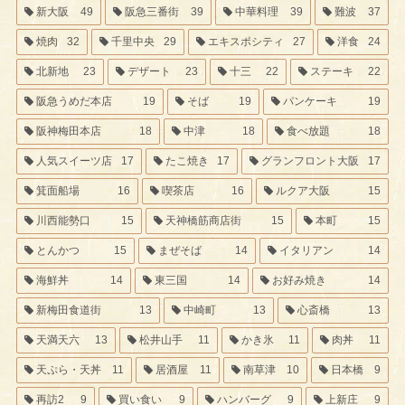
新大阪
49
阪急三番街
39
中華料理
39
難波
37
焼肉
32
千里中央
29
エキスポシティ
27
洋食
24
北新地
23
デザート
23
十三
22
ステーキ
22
阪急うめだ本店
19
そば
19
パンケーキ
19
阪神梅田本店
18
中津
18
食べ放題
18
人気スイーツ店
17
たこ焼き
17
グランフロント大阪
17
箕面船場
16
喫茶店
16
ルクア大阪
15
川西能勢口
15
天神橋筋商店街
15
本町
15
とんかつ
15
まぜそば
14
イタリアン
14
海鮮丼
14
東三国
14
お好み焼き
14
新梅田食道街
13
中崎町
13
心斎橋
13
天満天六
13
松井山手
11
かき氷
11
肉丼
11
天ぷら・天丼
11
居酒屋
11
南草津
10
日本橋
9
再訪2
9
買い食い
9
ハンバーグ
9
上新庄
9