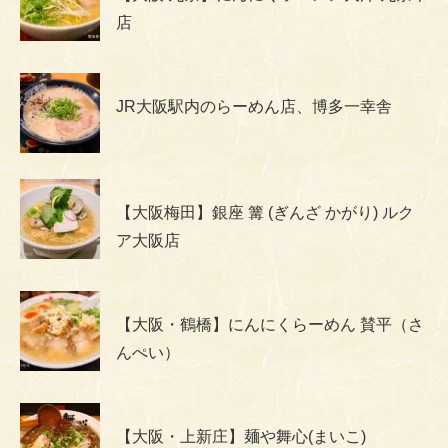
店
JR大阪駅内のらーめん店、博多一幸舎
【大阪梅田】銀座 篝 (ぎんざ かがり) ルク
ア大阪店
【大阪・鶴橋】にんにくらーめん 賛平（さ
んぺい）
【大阪・上新庄】麺や舞心(まいこ)