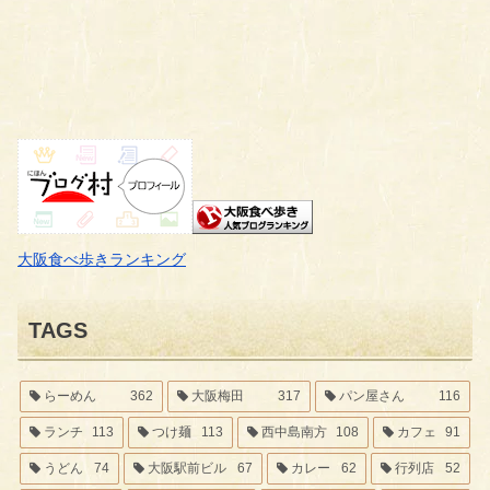
大阪食べ歩きランキング
TAGS
らーめん
362
大阪梅田
317
パン屋さん
116
ランチ
113
つけ麺
113
西中島南方
108
カフェ
91
うどん
74
大阪駅前ビル
67
カレー
62
行列店
52