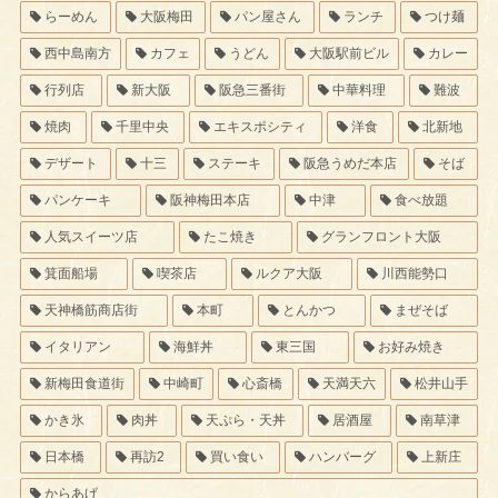
らーめん
大阪梅田
パン屋さん
ランチ
つけ麺
西中島南方
カフェ
うどん
大阪駅前ビル
カレー
行列店
新大阪
阪急三番街
中華料理
難波
焼肉
千里中央
エキスポシティ
洋食
北新地
デザート
十三
ステーキ
阪急うめだ本店
そば
パンケーキ
阪神梅田本店
中津
食べ放題
人気スイーツ店
たこ焼き
グランフロント大阪
箕面船場
喫茶店
ルクア大阪
川西能勢口
天神橋筋商店街
本町
とんかつ
まぜそば
イタリアン
海鮮丼
東三国
お好み焼き
新梅田食道街
中崎町
心斎橋
天満天六
松井山手
かき氷
肉丼
天ぷら・天丼
居酒屋
南草津
日本橋
再訪2
買い食い
ハンバーグ
上新庄
からあげ