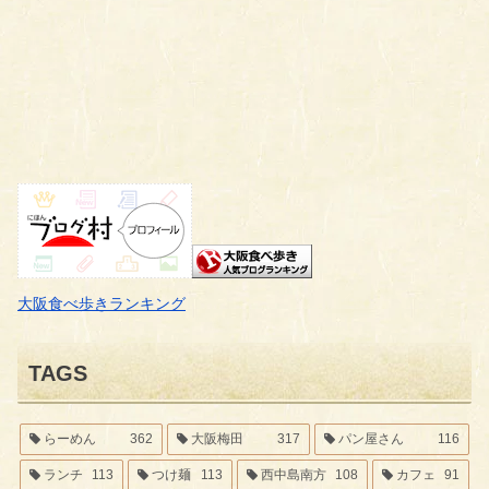
大阪食べ歩きランキング
TAGS
らーめん
362
大阪梅田
317
パン屋さん
116
ランチ
113
つけ麺
113
西中島南方
108
カフェ
91