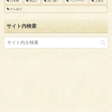
日本橋
再訪2
買い食い
ハンバーグ
上新庄
からあげ
サイト内検索