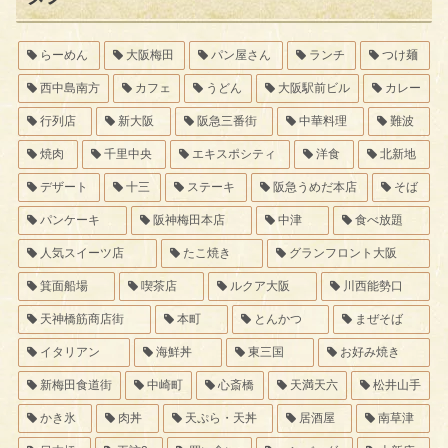
らーめん
大阪梅田
パン屋さん
ランチ
つけ麺
西中島南方
カフェ
うどん
大阪駅前ビル
カレー
行列店
新大阪
阪急三番街
中華料理
難波
焼肉
千里中央
エキスポシティ
洋食
北新地
デザート
十三
ステーキ
阪急うめだ本店
そば
パンケーキ
阪神梅田本店
中津
食べ放題
人気スイーツ店
たこ焼き
グランフロント大阪
箕面船場
喫茶店
ルクア大阪
川西能勢口
天神橋筋商店街
本町
とんかつ
まぜそば
イタリアン
海鮮丼
東三国
お好み焼き
新梅田食道街
中崎町
心斎橋
天満天六
松井山手
かき氷
肉丼
天ぷら・天丼
居酒屋
南草津