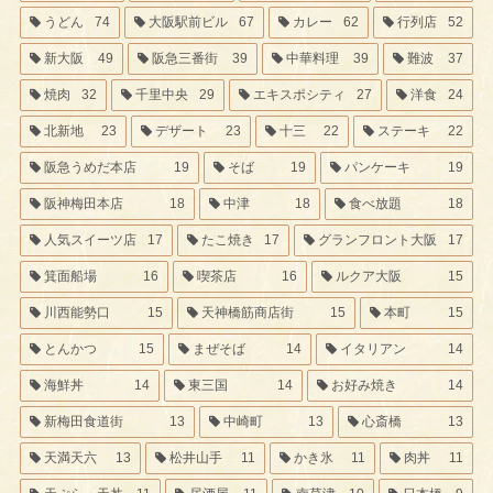
うどん
74
大阪駅前ビル
67
カレー
62
行列店
52
新大阪
49
阪急三番街
39
中華料理
39
難波
37
焼肉
32
千里中央
29
エキスポシティ
27
洋食
24
北新地
23
デザート
23
十三
22
ステーキ
22
阪急うめだ本店
19
そば
19
パンケーキ
19
阪神梅田本店
18
中津
18
食べ放題
18
人気スイーツ店
17
たこ焼き
17
グランフロント大阪
17
箕面船場
16
喫茶店
16
ルクア大阪
15
川西能勢口
15
天神橋筋商店街
15
本町
15
とんかつ
15
まぜそば
14
イタリアン
14
海鮮丼
14
東三国
14
お好み焼き
14
新梅田食道街
13
中崎町
13
心斎橋
13
天満天六
13
松井山手
11
かき氷
11
肉丼
11