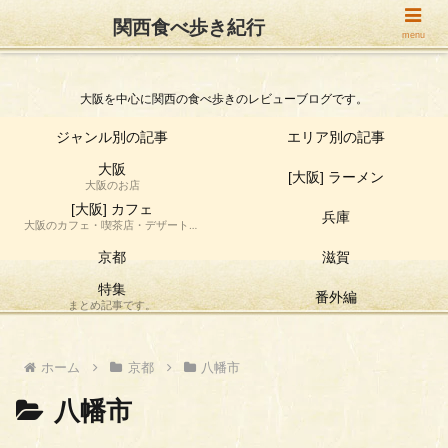
関西食べ歩き紀行
関西食べ歩き紀行
menu
大阪を中心に関西の食べ歩きのレビューブログです。
ジャンル別の記事
エリア別の記事
大阪
[大阪] ラーメン
大阪のお店
[大阪] カフェ
兵庫
大阪のカフェ・喫茶店・デザート店
の食べ歩き情報です。
京都
滋賀
特集
番外編
まとめ記事です。
ホーム
京都
八幡市
八幡市