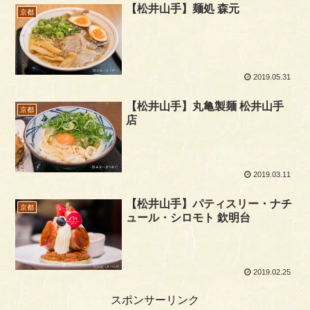
【松井山手】麺処 森元
京都
2019.05.31
【松井山手】丸亀製麺 松井山手
京都
店
2019.03.11
【松井山手】パティスリー・ナチ
京都
ュール・シロモト 欽明台
2019.02.25
スポンサーリンク