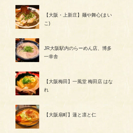
【大阪・上新庄】麺や舞心(まい
こ)
JR大阪駅内のらーめん店、博多
一幸舎
【大阪梅田】一風堂 梅田店 はな
れ
【大阪扇町】蓮と凛と仁