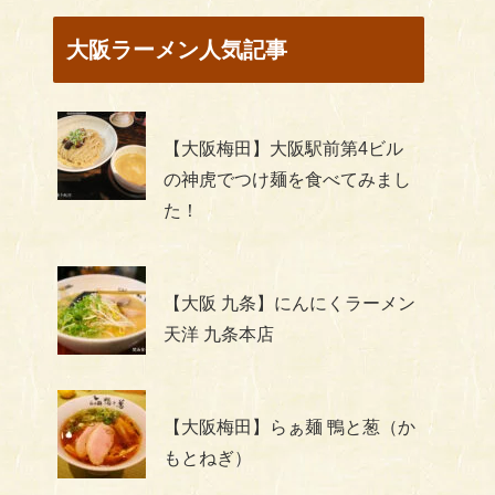
大阪ラーメン人気記事
【大阪梅田】大阪駅前第4ビル
の神虎でつけ麺を食べてみまし
た！
【大阪 九条】にんにくラーメン
天洋 九条本店
【大阪梅田】らぁ麺 鴨と葱（か
もとねぎ）