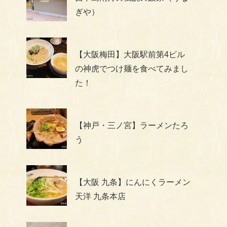
ぎや）
【大阪梅田】大阪駅前第4ビル
の神虎でつけ麺を食べてみまし
た！
【神戸・三ノ宮】ラーメンたろ
う
【大阪 九条】にんにくラーメン
天洋 九条本店