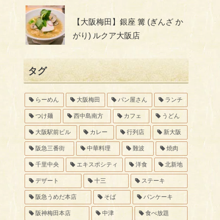
【大阪梅田】銀座 篝 (ぎんざ か
がり) ルクア大阪店
タグ
らーめん
大阪梅田
パン屋さん
ランチ
つけ麺
西中島南方
カフェ
うどん
大阪駅前ビル
カレー
行列店
新大阪
阪急三番街
中華料理
難波
焼肉
千里中央
エキスポシティ
洋食
北新地
デザート
十三
ステーキ
阪急うめだ本店
そば
パンケーキ
阪神梅田本店
中津
食べ放題