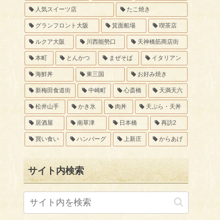
人気スイーツ店
たこ焼き
グランフロント大阪
箕面船場
喫茶店
ルクア大阪
川西能勢口
天神橋筋商店街
本町
とんかつ
まぜそば
イタリアン
海鮮丼
東三国
お好み焼き
新梅田食道街
中崎町
心斎橋
天満天六
松井山手
かき氷
肉丼
天ぷら・天丼
居酒屋
南草津
日本橋
再訪2
買い食い
ハンバーグ
上新庄
からあげ
サイト内検索