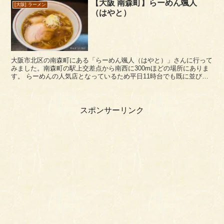
【大阪 南森町】らーめん颯人
[大阪] ラーメン
（はやと）
大阪市北区の南森町にある「らーめん颯人（はやと）」さんに行って
みました。南森町の駅上交差点から南西に300mほどの場所にありま
す。 らーめんの人気店となっているため平日11時台でも既に並びが
できていました。なんでも、長堀にあるカドヤ食堂...
スポンサーリンク