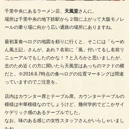
千里中央にあるラーメン店、
天風堂
さんに。
場所は千里中央の地下鉄駅から２階に上がって大阪モノレ
ールの乗り場に向かう広い通路の場所にありますね。
最初某食べログの地図を頼りに行くと、そこには「らーめ
ん風土記」さんが。あれ？名前に「風」付いてるし名前リ
ニューアルでもしたのかな！？と入ろかと思いましたが、
念のため近くの方に聞いたら天風堂はあっちのマクドの横
だと。※2016.6.7時点の食べログの位置マーキングは間違
っていますのでご注意を。
店内はカウンター席とテーブル席。カウンターテーブルの
模様は中華模様なのでしょうけど、幾何学的でどこかサイ
ケデリック感のあるテーブルでした。
なお、味のある感じの女性スタッフさんがいらしゃいまし
たね。