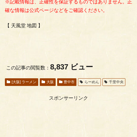
※記載情報は、正確性を保証するものではありません。正
確な情報は公式ページなどをご確認ください。
【 天風堂 地図 】
8,837 ビュー
この記事の閲覧数：
[大阪] ラーメン
大阪
豊中市
らーめん
千里中央
スポンサーリンク