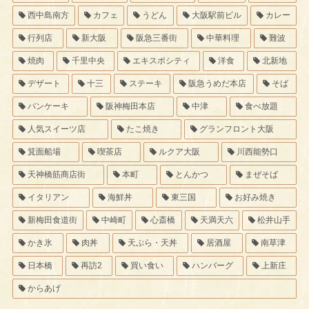
西中島南方
カフェ
うどん
大阪駅前ビル
カレー
行列店
新大阪
阪急三番街
中華料理
難波
焼肉
千里中央
エキスポシティ
洋食
北新地
デザート
十三
ステーキ
阪急うめだ本店
そば
パンケーキ
阪神梅田本店
中津
食べ放題
人気スイーツ店
たこ焼き
グランフロント大阪
箕面船場
喫茶店
ルクア大阪
川西能勢口
天神橋筋商店街
本町
とんかつ
まぜそば
イタリアン
海鮮丼
東三国
お好み焼き
新梅田食道街
中崎町
心斎橋
天満天六
松井山手
かき氷
肉丼
天ぷら・天丼
居酒屋
南草津
日本橋
再訪2
買い食い
ハンバーグ
上新庄
からあげ