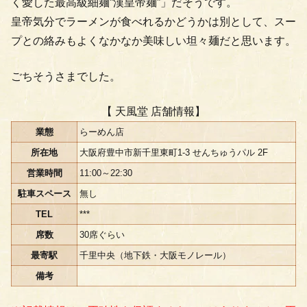
く愛した最高級細麺”漢皇帝麺”」だそうです。
皇帝気分でラーメンが食べれるかどうかは別として、スー
プとの絡みもよくなかなか美味しい坦々麺だと思います。
ごちそうさまでした。
【 天風堂 店舗情報】
業態
らーめん店
所在地
大阪府豊中市新千里東町1-3 せんちゅうパル 2F
営業時間
11:00～22:30
駐車スペース
無し
TEL
***
席数
30席ぐらい
最寄駅
千里中央（地下鉄・大阪モノレール）
備考