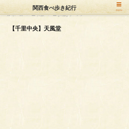
関西食べ歩き紀行
menu
ホーム
大阪
[大阪] ラーメン
【千里中央】天風堂