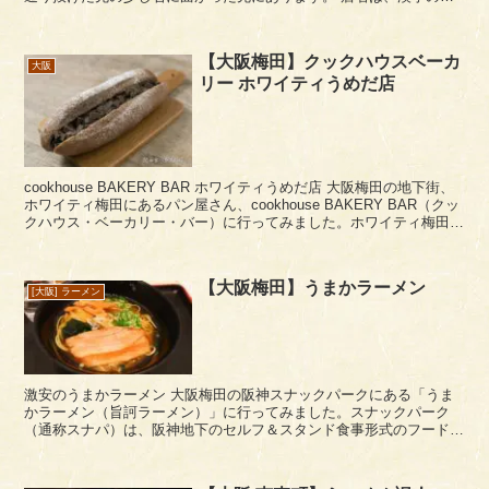
「弐」の二の線が一本で「弌（いち）」ですね。 ...
【大阪梅田】クックハウスベーカ
大阪
リー ホワイティうめだ店
cookhouse BAKERY BAR ホワイティうめだ店 大阪梅田の地下街、
ホワイティ梅田にあるパン屋さん、cookhouse BAKERY BAR（クッ
クハウス・ベーカリー・バー）に行ってみました。ホワイティ梅田の
東側、泉の広場方...
【大阪梅田】うまかラーメン
[大阪] ラーメン
激安のうまかラーメン 大阪梅田の阪神スナックパークにある「うま
かラーメン（旨訶ラーメン）」に行ってみました。スナックパーク
（通称スナパ）は、阪神地下のセルフ＆スタンド食事形式のフードコ
ートですね。 ここ「うまかラーメン」梅田の真ん...