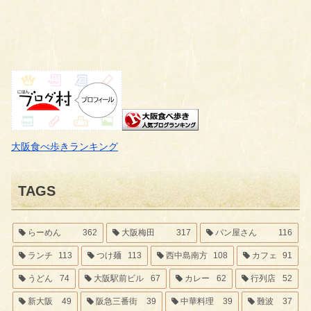
大阪食べ歩きランキング
TAGS
らーめん
362
大阪梅田
317
パン屋さん
116
ランチ
113
つけ麺
113
西中島南方
108
カフェ
91
うどん
74
大阪駅前ビル
67
カレー
62
行列店
52
新大阪
49
阪急三番街
39
中華料理
39
難波
37