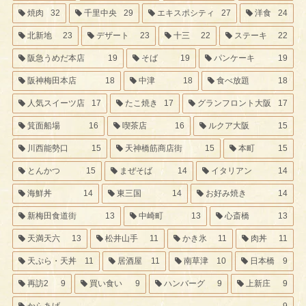
焼肉
32
千里中央
29
エキスポシティ
27
洋食
24
北新地
23
デザート
23
十三
22
ステーキ
22
阪急うめだ本店
19
そば
19
パンケーキ
19
阪神梅田本店
18
中津
18
食べ放題
18
人気スイーツ店
17
たこ焼き
17
グランフロント大阪
17
箕面船場
16
喫茶店
16
ルクア大阪
15
川西能勢口
15
天神橋筋商店街
15
本町
15
とんかつ
15
まぜそば
14
イタリアン
14
海鮮丼
14
東三国
14
お好み焼き
14
新梅田食道街
13
中崎町
13
心斎橋
13
天満天六
13
松井山手
11
かき氷
11
肉丼
11
天ぷら・天丼
11
居酒屋
11
南草津
10
日本橋
9
再訪2
9
買い食い
9
ハンバーグ
9
上新庄
9