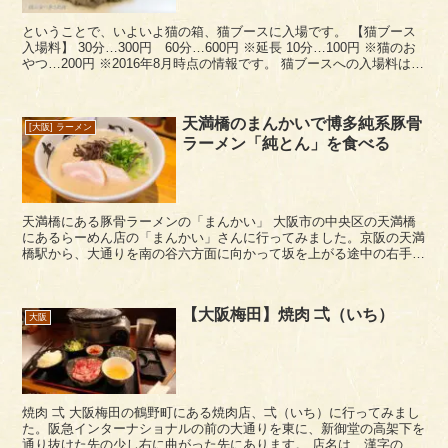
ということで、いよいよ猫の箱、猫ブースに入場です。 【猫ブース
入場料】 30分…300円 60分…600円 ※延長 10分…100円 ※猫のお
やつ…200円 ※2016年8月時点の情報です。 猫ブースへの入場料は30
分300円。これにワン...
天満橋のまんかいで博多純系豚骨
[大阪] ラーメン
ラーメン「純とん」を食べる
天満橋にある豚骨ラーメンの「まんかい」 大阪市の中央区の天満橋
にあるらーめん店の「まんかい」さんに行ってみました。京阪の天満
橋駅から、大通りを南の谷六方面に向かって坂を上がる途中の右手に
あります。 「まんかい」は、大阪の福島に本店（本...
【大阪梅田】焼肉 弌（いち）
大阪
焼肉 弌 大阪梅田の鶴野町にある焼肉店、弌（いち）に行ってみまし
た。阪急インターナショナルの前の大通りを東に、新御堂の高架下を
通り抜けた先の少し右に曲がった先にあります。 店名は、漢字の