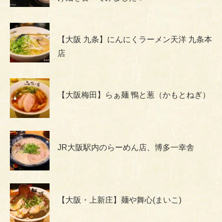
【大阪 九条】にんにくラーメン天洋 九条本
店
【大阪梅田】らぁ麺 鴨と葱（かもとねぎ）
JR大阪駅内のらーめん店、博多一幸舎
【大阪・上新庄】麺や舞心(まいこ)