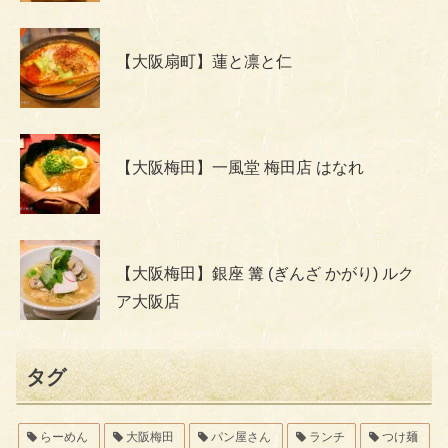
【大阪扇町】蓮と凛と仁
【大阪梅田】一風堂 梅田店 はなれ
【大阪梅田】銀座 篝 (ぎんざ かがり) ルク
ア大阪店
タグ
らーめん
大阪梅田
パン屋さん
ランチ
つけ麺