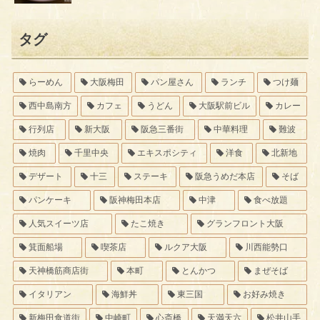
タグ
らーめん
大阪梅田
パン屋さん
ランチ
つけ麺
西中島南方
カフェ
うどん
大阪駅前ビル
カレー
行列店
新大阪
阪急三番街
中華料理
難波
焼肉
千里中央
エキスポシティ
洋食
北新地
デザート
十三
ステーキ
阪急うめだ本店
そば
パンケーキ
阪神梅田本店
中津
食べ放題
人気スイーツ店
たこ焼き
グランフロント大阪
箕面船場
喫茶店
ルクア大阪
川西能勢口
天神橋筋商店街
本町
とんかつ
まぜそば
イタリアン
海鮮丼
東三国
お好み焼き
新梅田食道街
中崎町
心斎橋
天満天六
松井山手