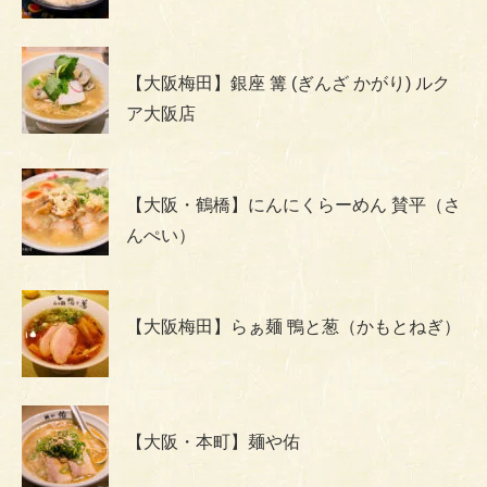
【大阪梅田】銀座 篝 (ぎんざ かがり) ルク
ア大阪店
【大阪・鶴橋】にんにくらーめん 賛平（さ
んぺい）
【大阪梅田】らぁ麺 鴨と葱（かもとねぎ）
【大阪・本町】麺や佑