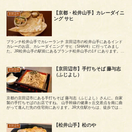
【京都・松井山手】カレーダイニ
京田辺市
ング サヒ
ブランチ松井山手でカレーランチ 京田辺市の松井山手にあるインド
カレーのお店、カレーダイニング サヒ（SHAHI）に行ってみまし
た。JR松井山手の駅前にあるブランチ松井山手の1Ｆにあります。
松井山手の駅周りは、ランチする場所がかなり...
【京田辺市】手打ちそば 藤与志
京田辺市
（ふじよし）
京都の京田辺市にある手打ちそば 藤与志（ふじよし）さんに。自家
製の手打ちそばのお店ですね。 山手幹線の健康ヶ丘交差点を南に曲
がって進んだ先の住宅街にあります。JR大住駅からは、徒歩では少
し遠いですが、Googleマップの経路で6分40...
【松井山手】松のや
京田辺市