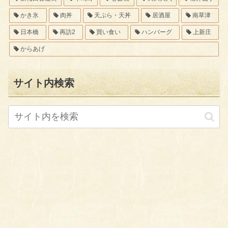
かき氷
肉丼
天ぷら・天丼
居酒屋
南草津
日本橋
再訪2
買い食い
ハンバーグ
上新庄
からあげ
サイト内検索