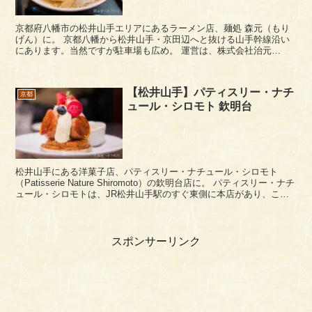
京都府八幡市の松井山手エリアにあるラーメン店、麺処 森元（もり
げん）に。 京都八幡から松井山手・京田辺へと抜ける山手幹線沿い
にあります。当然ですが駐車場も広め。 運営は、株式会社治元
（ZIGEN）という京都市中京区の飲食専門系の会社が運...
【松井山手】パティスリー・ナチ
京都
ュール・シロモト 欽明台
松井山手にある洋菓子店、パティスリー・ナチュール・シロモト
（Patisserie Nature Shiromoto）の欽明台店に。 パティスリー・ナチ
ュール・シロモトは、JR松井山手駅のすぐ東側に本店があり、この
欽明台は、松井山手駅から...
スポンサーリンク