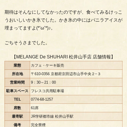
期待はそんなにしてなかったのですが、食べてみるけっこ
うおいしいかき氷でした。かき氷の中にはバニラアイスが
埋まってますよ(*’ω’*)♪。
ごちそうさまでした。
【MELANGE De SHUHARI 松井山手店 店舗情報】
業態
カフェ・ケーキ販売
所在地
〒610-0356 京都府京田辺市山手中央２−３
営業時間
9：30～21：00
駐車スペース
フレスコ共用駐車場
TEL
0774-68-1257
席数
61席
最寄駅
JR学研都市線 松井山手駅
備考
完全禁煙