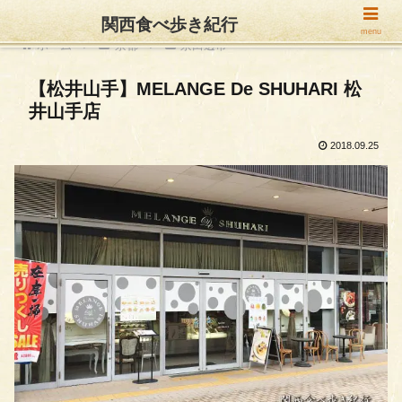
関西食べ歩き紀行
menu
ホーム
京都
京田辺市
【松井山手】MELANGE De SHUHARI 松
井山手店
2018.09.25