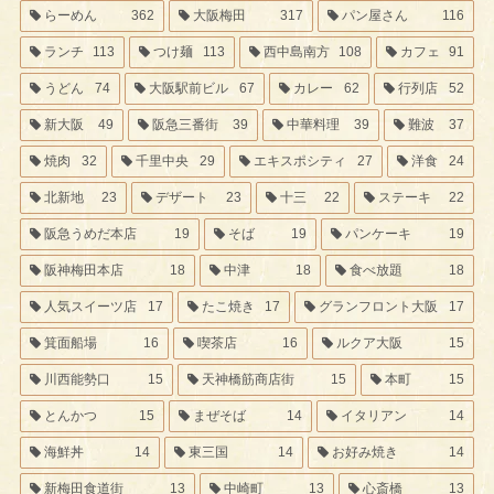
らーめん
362
大阪梅田
317
パン屋さん
116
ランチ
113
つけ麺
113
西中島南方
108
カフェ
91
うどん
74
大阪駅前ビル
67
カレー
62
行列店
52
新大阪
49
阪急三番街
39
中華料理
39
難波
37
焼肉
32
千里中央
29
エキスポシティ
27
洋食
24
北新地
23
デザート
23
十三
22
ステーキ
22
阪急うめだ本店
19
そば
19
パンケーキ
19
阪神梅田本店
18
中津
18
食べ放題
18
人気スイーツ店
17
たこ焼き
17
グランフロント大阪
17
箕面船場
16
喫茶店
16
ルクア大阪
15
川西能勢口
15
天神橋筋商店街
15
本町
15
とんかつ
15
まぜそば
14
イタリアン
14
海鮮丼
14
東三国
14
お好み焼き
14
新梅田食道街
13
中崎町
13
心斎橋
13