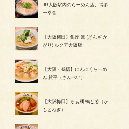
JR大阪駅内のらーめん店、博多
一幸舎
【大阪梅田】銀座 篝 (ぎんざ か
がり) ルクア大阪店
【大阪・鶴橋】にんにくらーめ
ん 賛平（さんぺい）
【大阪梅田】らぁ麺 鴨と葱（か
もとねぎ）