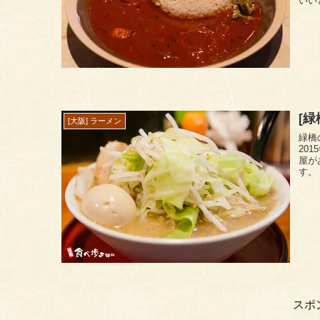
[
[大阪] ラーメン
緑橋
20
屋が
スポ