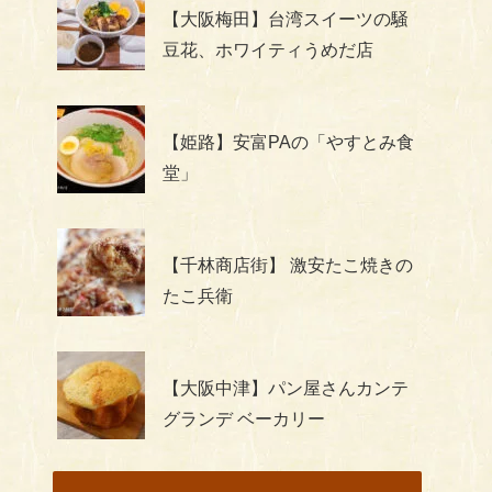
【大阪梅田】台湾スイーツの騒
豆花、ホワイティうめだ店
【姫路】安富PAの「やすとみ食
堂」
【千林商店街】 激安たこ焼きの
たこ兵衛
【大阪中津】パン屋さんカンテ
グランデ ベーカリー