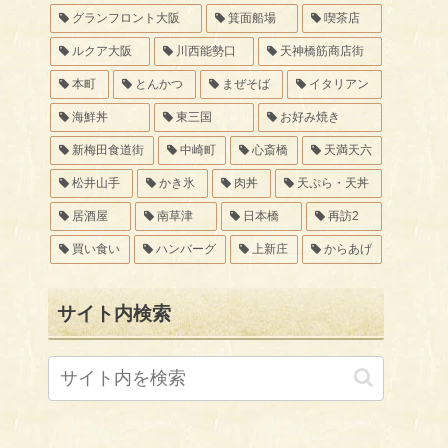
グランフロント大阪
箕面船場
喫茶店
ルクア大阪
川西能勢口
天神橋筋商店街
本町
とんかつ
まぜそば
イタリアン
海鮮丼
東三国
お好み焼き
新梅田食道街
中崎町
心斎橋
天満天六
松井山手
かき氷
肉丼
天ぷら・天丼
居酒屋
南草津
日本橋
再訪2
買い食い
ハンバーグ
上新庄
からあげ
サイト内検索