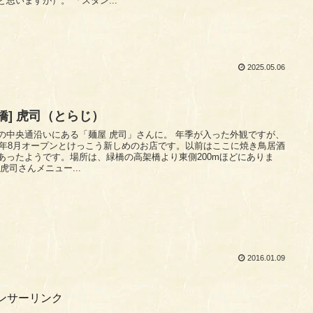
いいと思いますが）。 「スタン...
2025.05.06
緑橋] 虎司（とらじ）
の中央通沿いにある「麺屋 虎司」さんに。 年季が入った外観ですが、
15年8月オープンとけっこう新しめのお店です。以前はここに焼き鳥居酒
あったようです。場所は、緑橋の高架橋より東側200mほどにありま
す。 虎司さんメニュー...
2016.01.09
ンサーリンク