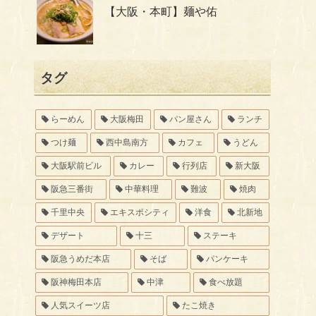
【大阪・本町】麺や佑
タグ
らーめん
大阪梅田
パン屋さん
ランチ
つけ麺
西中島南方
カフェ
うどん
大阪駅前ビル
カレー
行列店
新大阪
阪急三番街
中華料理
難波
焼肉
千里中央
エキスポシティ
洋食
北新地
デザート
十三
ステーキ
阪急うめだ本店
そば
パンケーキ
阪神梅田本店
中津
食べ放題
人気スイーツ店
たこ焼き