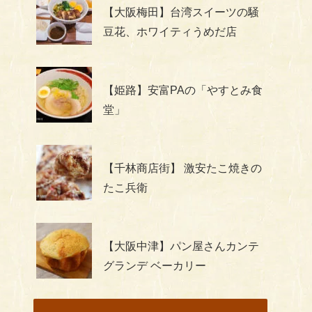
【大阪梅田】台湾スイーツの騒
豆花、ホワイティうめだ店
【姫路】安富PAの「やすとみ食
堂」
【千林商店街】 激安たこ焼きの
たこ兵衛
【大阪中津】パン屋さんカンテ
グランデ ベーカリー