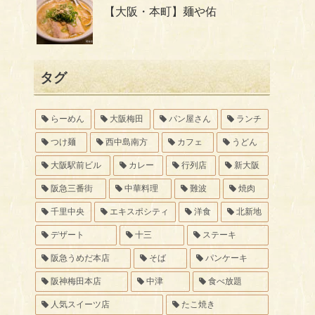
【大阪・本町】麺や佑
タグ
らーめん
大阪梅田
パン屋さん
ランチ
つけ麺
西中島南方
カフェ
うどん
大阪駅前ビル
カレー
行列店
新大阪
阪急三番街
中華料理
難波
焼肉
千里中央
エキスポシティ
洋食
北新地
デザート
十三
ステーキ
阪急うめだ本店
そば
パンケーキ
阪神梅田本店
中津
食べ放題
人気スイーツ店
たこ焼き