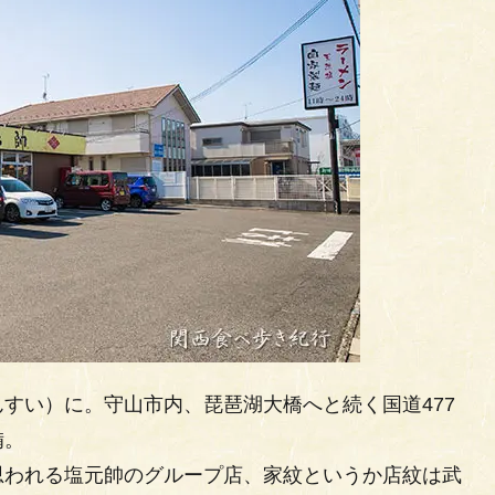
すい）に。守山市内、琵琶湖大橋へと続く国道477
備。
思われる塩元帥のグループ店、家紋というか店紋は武