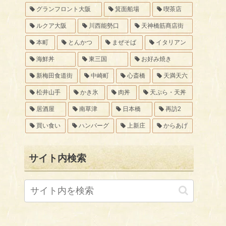
グランフロント大阪
箕面船場
喫茶店
ルクア大阪
川西能勢口
天神橋筋商店街
本町
とんかつ
まぜそば
イタリアン
海鮮丼
東三国
お好み焼き
新梅田食道街
中崎町
心斎橋
天満天六
松井山手
かき氷
肉丼
天ぷら・天丼
居酒屋
南草津
日本橋
再訪2
買い食い
ハンバーグ
上新庄
からあげ
サイト内検索