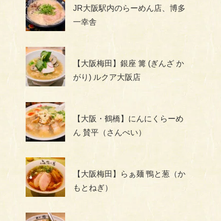
JR大阪駅内のらーめん店、博多
一幸舎
【大阪梅田】銀座 篝 (ぎんざ か
がり) ルクア大阪店
【大阪・鶴橋】にんにくらーめ
ん 賛平（さんぺい）
【大阪梅田】らぁ麺 鴨と葱（か
もとねぎ）