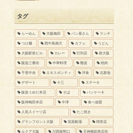
タグ
らーめん
大阪梅田
パン屋さん
ランチ
つけ麺
西中島南方
カフェ
うどん
大阪駅前ビル
カレー
行列店
新大阪
阪急三番街
中華料理
難波
焼肉
千里中央
エキスポシティ
洋食
北新地
デザート
十三
ステーキ
阪急うめだ本店
そば
パンケーキ
阪神梅田本店
中津
食べ放題
人気スイーツ店
たこ焼き
グランフロント大阪
箕面船場
喫茶店
ルクア大阪
川西能勢口
天神橋筋商店街