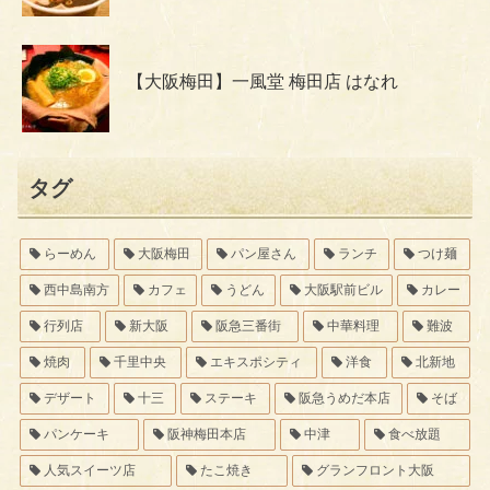
【大阪梅田】一風堂 梅田店 はなれ
タグ
らーめん
大阪梅田
パン屋さん
ランチ
つけ麺
西中島南方
カフェ
うどん
大阪駅前ビル
カレー
行列店
新大阪
阪急三番街
中華料理
難波
焼肉
千里中央
エキスポシティ
洋食
北新地
デザート
十三
ステーキ
阪急うめだ本店
そば
パンケーキ
阪神梅田本店
中津
食べ放題
人気スイーツ店
たこ焼き
グランフロント大阪