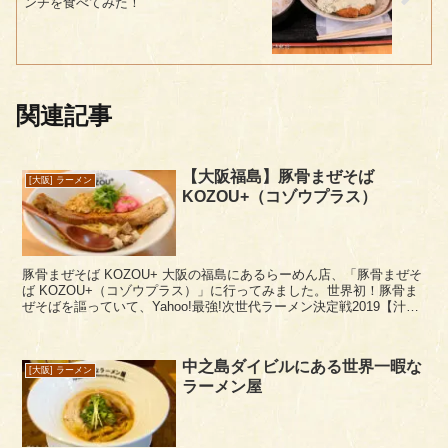
ンチを食べてみた！
関連記事
【大阪福島】豚骨まぜそば
[大阪] ラーメン
KOZOU+（コゾウプラス）
豚骨まぜそば KOZOU+ 大阪の福島にあるらーめん店、「豚骨まぜそ
ば KOZOU+（コゾウプラス）」に行ってみました。世界初！豚骨ま
ぜそばを謳っていて、Yahoo!最強!次世代ラーメン決定戦2019【汁な
し部門】では全国優勝している...
中之島ダイビルにある世界一暇な
[大阪] ラーメン
ラーメン屋