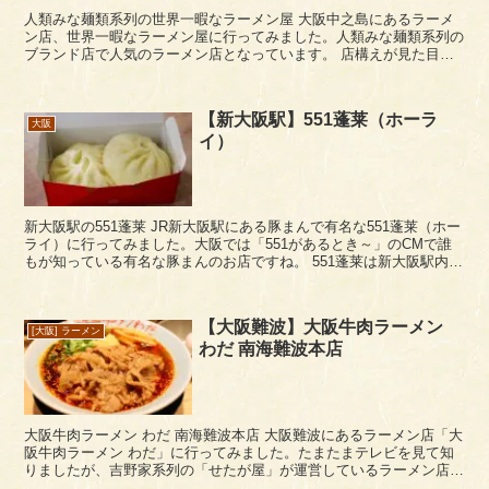
人類みな麺類系列の世界一暇なラーメン屋 大阪中之島にあるラーメ
ン店、世界一暇なラーメン屋に行ってみました。人類みな麺類系列の
ブランド店で人気のラーメン店となっています。 店構えが見た目か
らして明らかラーメン屋さんぽく無い感じですが、都市...
【新大阪駅】551蓬莱（ホーラ
大阪
イ）
新大阪駅の551蓬莱 JR新大阪駅にある豚まんで有名な551蓬莱（ホー
ライ）に行ってみました。大阪では「551があるとき～」のCMで誰
もが知っている有名な豚まんのお店ですね。 551蓬莱は新大阪駅内
に、3F通路沿い（新大阪ソ...
【大阪難波】大阪牛肉ラーメン
[大阪] ラーメン
わだ 南海難波本店
大阪牛肉ラーメン わだ 南海難波本店 大阪難波にあるラーメン店「大
阪牛肉ラーメン わだ」に行ってみました。たまたまテレビを見て知
りましたが、吉野家系列の「せたが屋」が運営しているラーメン店
で、吉野家と同じ牛肉を使用した肉ラーメンが食べ...