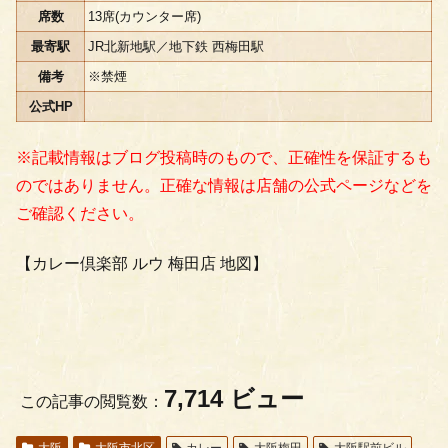
席数
13席(カウンター席)
最寄駅
JR北新地駅／地下鉄 西梅田駅
備考
※禁煙
公式HP
※記載情報はブログ投稿時のもので、正確性を保証するも
のではありません。正確な情報は店舗の公式ページなどを
ご確認ください。
【カレー倶楽部 ルウ 梅田店 地図】
7,714 ビュー
この記事の閲覧数：
大阪
大阪市北区
カレー
大阪梅田
大阪駅前ビル