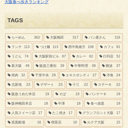
大阪食べ歩きランキング
TAGS
らーめん
362
大阪梅田
317
パン屋さん
116
ランチ
113
つけ麺
113
西中島南方
108
カフェ
91
うどん
74
大阪駅前ビル
67
カレー
62
行列店
52
新大阪
49
阪急三番街
39
中華料理
39
難波
37
焼肉
32
千里中央
29
エキスポシティ
27
洋食
24
北新地
23
デザート
23
十三
22
ステーキ
22
阪急うめだ本店
19
そば
19
パンケーキ
19
阪神梅田本店
18
中津
18
食べ放題
18
人気スイーツ店
17
たこ焼き
17
グランフロント大阪
17
箕面船場
16
喫茶店
16
ルクア大阪
15