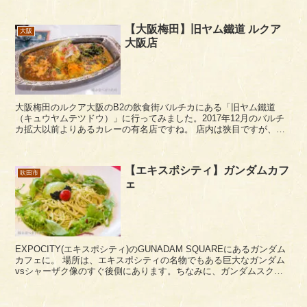
【大阪梅田】旧ヤム鐵道 ルクア
大阪
大阪店
大阪梅田のルクア大阪のB2の飲食街バルチカにある「旧ヤム鐵道
（キュウヤムテツドウ）」に行ってみました。2017年12月のバルチ
カ拡大以前よりあるカレーの有名店ですね。 店内は狭目ですが、昔
ながらの鉄道の食堂車をコンセプトにしていま...
【エキスポシティ】ガンダムカフ
吹田市
ェ
EXPOCITY(エキスポシティ)のGUNADAM SQUAREにあるガンダム
カフェに。 場所は、エキスポシティの名物でもある巨大なガンダム
vsシャーザク像のすぐ後側にあります。ちなみに、ガンダムスクア
エアは、入り口が、グッズ販売店が左で...