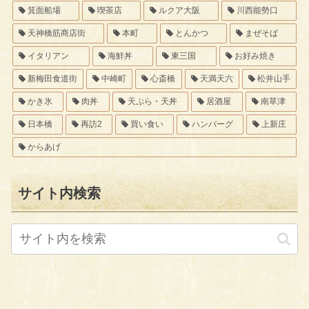
箕面船場
喫茶店
ルクア大阪
川西能勢口
天神橋筋商店街
本町
とんかつ
まぜそば
イタリアン
海鮮丼
東三国
お好み焼き
新梅田食道街
中崎町
心斎橋
天満天六
松井山手
かき氷
肉丼
天ぷら・天丼
居酒屋
南草津
日本橋
再訪2
買い食い
ハンバーグ
上新庄
からあげ
サイト内検索