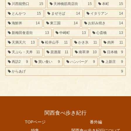
川西能勢口
15
天神橋筋商店街
15
本町
15
とんかつ
15
まぜそば
14
イタリアン
14
海鮮丼
14
東三国
14
お好み焼き
14
新梅田食道街
13
中崎町
13
心斎橋
13
天満天六
13
松井山手
11
かき氷
11
肉丼
11
天ぷら・天丼
11
居酒屋
11
南草津
10
日本橋
9
再訪2
9
買い食い
9
ハンバーグ
9
上新庄
9
からあげ
9
関西食べ歩き紀行
TOPページ
番外編
特集
関西食べ歩き紀行について