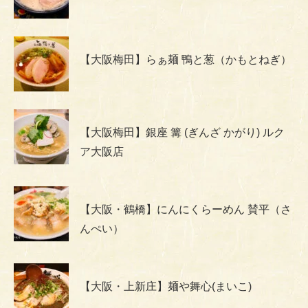
【大阪梅田】らぁ麺 鴨と葱（かもとねぎ）
【大阪梅田】銀座 篝 (ぎんざ かがり) ルク
ア大阪店
【大阪・鶴橋】にんにくらーめん 賛平（さ
んぺい）
【大阪・上新庄】麺や舞心(まいこ)