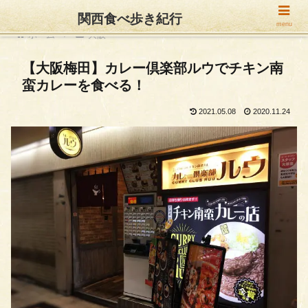
関西食べ歩き紀行
menu
ホーム
大阪
【大阪梅田】カレー倶楽部ルウでチキン南
蛮カレーを食べる！
2021.05.08
2020.11.24