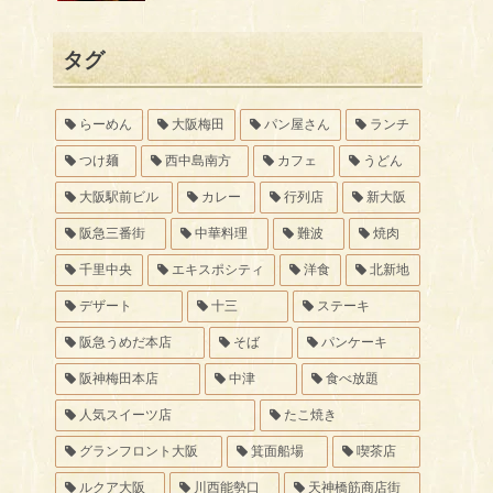
タグ
らーめん
大阪梅田
パン屋さん
ランチ
つけ麺
西中島南方
カフェ
うどん
大阪駅前ビル
カレー
行列店
新大阪
阪急三番街
中華料理
難波
焼肉
千里中央
エキスポシティ
洋食
北新地
デザート
十三
ステーキ
阪急うめだ本店
そば
パンケーキ
阪神梅田本店
中津
食べ放題
人気スイーツ店
たこ焼き
グランフロント大阪
箕面船場
喫茶店
ルクア大阪
川西能勢口
天神橋筋商店街