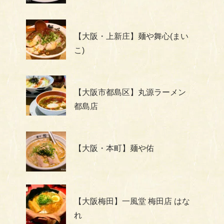
【大阪・上新庄】麺や舞心(まい
こ)
【大阪市都島区】丸源ラーメン
都島店
【大阪・本町】麺や佑
【大阪梅田】一風堂 梅田店 はな
れ