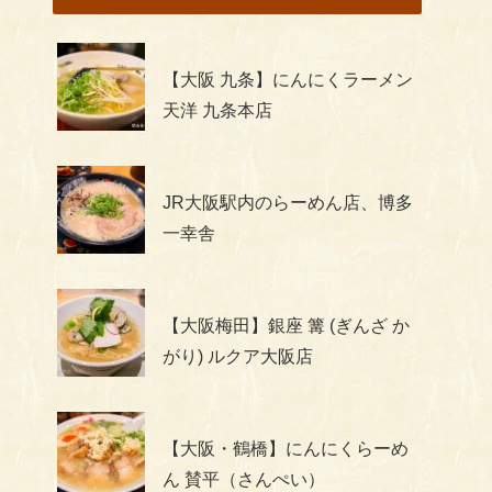
【大阪 九条】にんにくラーメン
天洋 九条本店
JR大阪駅内のらーめん店、博多
一幸舎
【大阪梅田】銀座 篝 (ぎんざ か
がり) ルクア大阪店
【大阪・鶴橋】にんにくらーめ
ん 賛平（さんぺい）